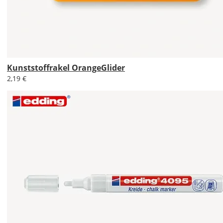
Soll
die
Tafelfolie
gespiegelt
werden?
Bild
Kunststoffrakel OrangeGlider
2,19 €
Lieferzeit
&
Versandkosten?
DE