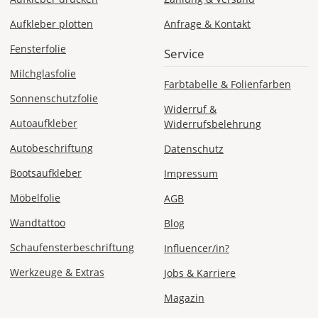
Aufkleber plotten
Anfrage & Kontakt
ab 24,98
Produktionsaufschlag
Fensterfolie
ab 9,99 EUR*
Service
Versandkosten 14,99
EUR
Milchglasfolie
Farbtabelle & Folienfarben
Sonnenschutzfolie
Widerruf &
*
Autoaufkleber
Widerrufsbelehrung
Abhängig
vom
Autobeschriftung
Datenschutz
Bestellwert:
Die
Bootsaufkleber
Impressum
genauen
Möbelfolie
AGB
Produktionskosten
werden
Wandtattoo
Blog
Dir
im
Schaufensterbeschriftung
Influencer/in?
Checkout
Werkzeuge & Extras
Jobs & Karriere
angezeigt.
Magazin