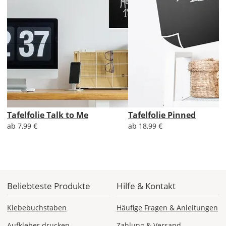
Priority
Deutschland
Fr., 14.08. - Di.,
18.08.
ab 7,98
Produktionsaufschlag
Tafelfolie Talk to Me
Tafelfolie Pinned
ab 5,99 EUR*
Versandkosten 1,99
ab 7,99 €
ab 18,99 €
EUR
Express
Deutschland
Beliebteste Produkte
Hilfe & Kontakt
Klebebuchstaben
Häufige Fragen & Anleitungen
Di., 11.08. -
Mi., 12.08.
Aufkleber drucken
Zahlung & Versand