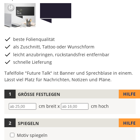
beste Folienqualität
als Zuschnitt, Tattoo oder Wunschform
leicht anzubringen, rückstandsfrei entfernbar
schnelle Lieferung
Tafelfolie "Future Talk" ist Banner und Sprechblase in einem.
Lässt viel Platz für Nachrichten, Notizen und Pläne.
HILFE
GRÖSSE FESTLEGEN
Wähle
die
Breite
cm breit x
Höhe
cm hoch
Farbe
für
Deine
HILFE
SPIEGELN
Tafelfolie
aus.
Motiv spiegeln