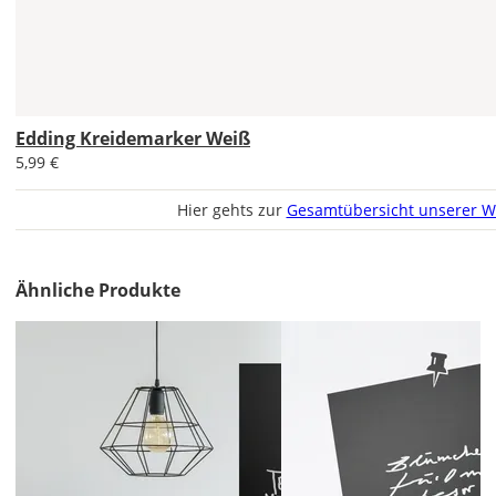
EU
AT
Edding Kreidemarker Weiß
CH
5,99 €
Economy
Hier gehts zur
Gesamtübersicht unserer W
Deutschland
Ähnliche Produkte
Di., 18.08. -
Sa., 22.08.
1,99 EUR
ohne
Produktionsaufschlag
Versandkosten 1,99
EUR