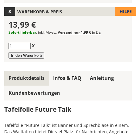
Die
Farbe
HILFE
WARENKORB & PREIS
"Schwarz"
13,99 €
ist
der
Sofort lieferbar
, inkl. MwSt.,
Versand nur 1,99 €
in DE
Bestseller
und
Anzahl
X
wird
am
häufigsten
bestellt.
Produktdetails
Infos & FAQ
Anleitung
Hier
kannst
Du
Kundenbewertungen
die
Größe
Tafelfolie Future Talk
Deiner
Tafelfolie
festlegen.
Tafelfolie "Future Talk" ist Banner und Sprechblase in einem.
Das Walltattoo bietet Dir viel Platz für Nachrichten, Angebote
Die