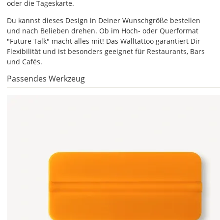
oder die Tageskarte.
jeweils
voreingestellte
Du kannst dieses Design in Deiner Wunschgröße bestellen
Größe
und nach Belieben drehen. Ob im Hoch- oder Querformat
zeigt
"Future Talk" macht alles mit! Das Walltattoo garantiert Dir
die
Flexibilität und ist besonders geeignet für Restaurants, Bars
erforderliche
und Cafés.
Mindestgröße.cccccccccccccccccccccccccccccccccccccccccccccccc
Passendes Werkzeug
Soll
die
Tafelfolie
gespiegelt
werden?
Bild