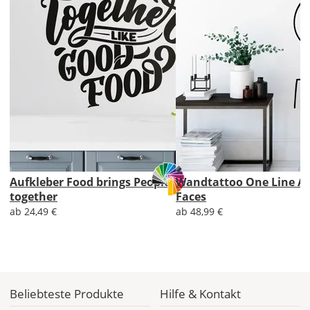
CH
Economy
Deutschland
Sa., 15.08. -
Do., 20.08.
Aufkleber Food brings People
Wandtattoo One Line Ar
together
Faces
1,99 EUR
ab 24,49 €
ab 48,99 €
ohne
Produktionsaufschlag
Versandkosten 1,99
EUR
Priority
Deutschland
Beliebteste Produkte
Hilfe & Kontakt