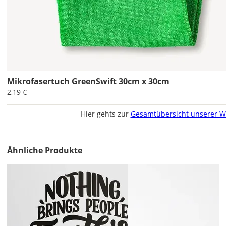
werden?
Bild
Mikrofasertuch GreenSwift 30cm x 30cm
2,19 €
Lieferzeit
&
Hier gehts zur
Gesamtübersicht unserer W
Versandkosten?
Ähnliche Produkte
DE
EU
AT