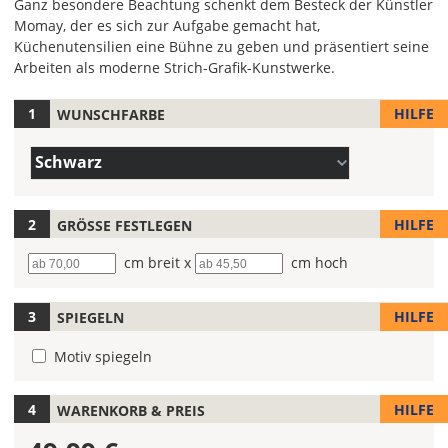
Ganz besondere Beachtung schenkt dem Besteck der Künstler
Momay, der es sich zur Aufgabe gemacht hat,
Küchenutensilien eine Bühne zu geben und präsentiert seine
Arbeiten als moderne Strich-Grafik-Kunstwerke.
HILFE
WUNSCHFARBE
Hier
legst
Farbe/n
Du
Schwarz
(Wert
die
1)
Farbe
Deines
HILFE
GRÖSSE FESTLEGEN
Wandtattoos
Breite
cm breit x
Höhe
cm hoch
fest!
Bei
HILFE
SPIEGELN
mehrfarbigen
Wandtattoos
Motiv spiegeln
kannst
Du
die
HILFE
WARENKORB & PREIS
Farben
frei