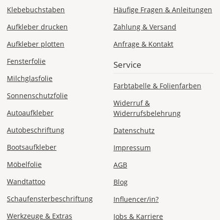
Klebebuchstaben
Häufige Fragen & Anleitungen
Aufkleber drucken
Zahlung & Versand
Mi., 12.08. -
Sa., 15.08.
Aufkleber plotten
Anfrage & Kontakt
ab 7,98
Fensterfolie
Service
Produktionsaufschlag
ab 5,99 EUR*
Milchglasfolie
Versandkosten 1,99
Farbtabelle & Folienfarben
EUR
Sonnenschutzfolie
Widerruf &
Autoaufkleber
Express
Widerrufsbelehrung
Deutschland
Autobeschriftung
Datenschutz
Bootsaufkleber
Impressum
Möbelfolie
AGB
Mo., 10.08. -
Di., 11.08.
Wandtattoo
Blog
Schaufensterbeschriftung
Influencer/in?
ab 24,98
Produktionsaufschlag
Werkzeuge & Extras
Jobs & Karriere
ab 9,99 EUR*