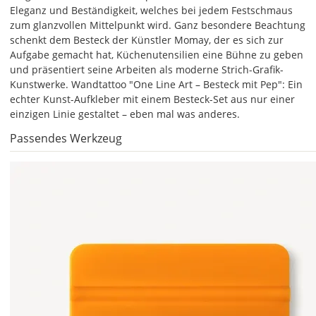
Bild,
Eleganz und Beständigkeit, welches bei jedem Festschmaus
öffnet
zum glanzvollen Mittelpunkt wird. Ganz besondere Beachtung
sich
schenkt dem Besteck der Künstler Momay, der es sich zur
die
Aufgabe gemacht hat, Küchenutensilien eine Bühne zu geben
Farbvorschau
und präsentiert seine Arbeiten als moderne Strich-Grafik-
entsprechend
Kunstwerke. Wandtattoo "One Line Art – Besteck mit Pep": Ein
Deiner
echter Kunst-Aufkleber mit einem Besteck-Set aus nur einer
Farbauswahl.
einzigen Linie gestaltet – eben mal was anderes.
Hier
Passendes Werkzeug
kannst
Du
die
Größe
Deines
Wandtattoos
festlegen.
Die
jeweils
voreingestellte
Größe