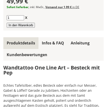
49,99 €
kombinieren.
Sofort lieferbar
, inkl. MwSt.,
Versand nur 1,99 €
in DE
Wählst
Du
Anzahl
X
in
allen
Farbfeldern
die
gleiche
Produktdetails
Infos & FAQ
Anleitung
Farbe,
wird
Kundenbewertungen
ein
mehrfarbiges
Wandtattoo
Wandtattoo One Line Art – Besteck mit
einfarbig.
Pep
Mit
einem
Echtes Tafelsilber, edles Besteck oder einfach nur Messer,
Klick
Gabel & Löffel? Gerade zu Jubiläen, Hochzeiten oder an
auf
Festtagen wird das gute Besteck aus dem mit Samt
das
ausgeschlagenen Kasten geholt, poliert und ordentlich
Farbvorschau-
aufgereiht auf dem Esstisch platziert. Es steht für Tradition,