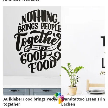
Lieferzeit
&
Versandkosten?
DE
EU
AT
Aufkleber Food brings People
Wandtattoo Essen Trin
CH
together
Lachen