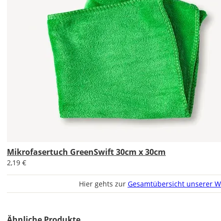
Soll
das
Wandtattoo
gespiegelt
werden?
Bild
Soll
Mikrofasertuch GreenSwift 30cm x 30cm
das
2,19 €
Wandtattoo
gespiegelt
Hier gehts zur
Gesamtübersicht unserer W
werden?
Bild
Ähnliche Produkte