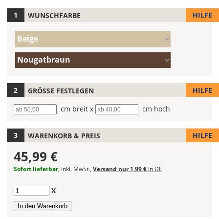
HILFE
WUNSCHFARBE
Hier
legst
Farbe/n
Du
Beige
(Wert
die
1)
Farbe/n
Farbe
Nougatbraun
(Wert
Deines
2)
Wandtattoos
fest!
HILFE
GRÖSSE FESTLEGEN
Bei
Breite
cm breit x
Höhe
cm hoch
mehrfarbigen
Wandtattoos
HILFE
WARENKORB & PREIS
kannst
Du
45,99 €
die
Farben
Sofort lieferbar
, inkl. MwSt.,
Versand nur 1,99 €
in DE
frei
kombinieren.
Anzahl
X
Wählst
Du
in