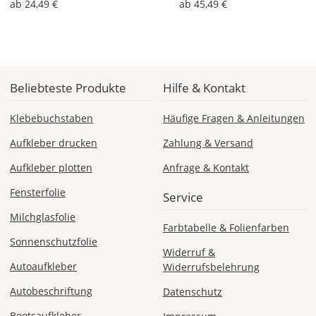
ab 24,49 €
ab 45,49 €
Economy
Deutschland
Beliebteste Produkte
Hilfe & Kontakt
Sa., 15.08. -
Do., 20.08.
Klebebuchstaben
Häufige Fragen & Anleitungen
Aufkleber drucken
Zahlung & Versand
1,99 EUR
ohne
Aufkleber plotten
Anfrage & Kontakt
Produktionsaufschlag
Versandkosten 1,99
EUR
Fensterfolie
Service
Milchglasfolie
Priority
Farbtabelle & Folienfarben
Deutschland
Sonnenschutzfolie
Widerruf &
Autoaufkleber
Widerrufsbelehrung
Autobeschriftung
Datenschutz
Mi., 12.08. -
Sa., 15.08.
Bootsaufkleber