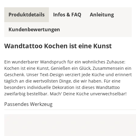
allen
Farbfeldern
Produktdetails
Infos & FAQ
Anleitung
die
gleiche
Kundenbewertungen
Farbe,
wird
ein
Wandtattoo Kochen ist eine Kunst
mehrfarbiges
Wandtattoo
Ein wunderbarer Wandspruch für ein wohnliches Zuhause:
einfarbig.
Kochen ist eine Kunst, Genießen ein Glück, Zusammensein ein
Mit
Geschenk. Unser Text-Design verziert jede Küche und erinnert
einem
täglich an die wertvollsten Dinge, die wir haben. Für eine
Klick
besonders individuelle Dekoration ist dieses Wandtattoo
auf
zweifarbig bestellbar. Mach' Deine Küche unverwechselbar!
das
Passendes Werkzeug
Farbvorschau-
Bild,
öffnet
sich
die