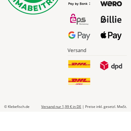
Abhängig
vom
Bestellwert:
Die
genauen
Produktionskosten
werden
Dir
Versand
im
Checkout
angezeigt.
© Klebefisch.de
Versand nur 1,99 €
in DE
|
Preise inkl. gesetzl. MwSt.