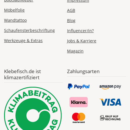
Impressum
Möbelfolie
AGB
ab 7,98
Produktionsaufschlag
Wandtattoo
Blog
ab 5,99 EUR*
Versandkosten 1,99
Schaufensterbeschriftung
EUR
Influencer/in?
Werkzeuge & Extras
Jobs & Karriere
Express
Deutschland
Magazin
Klebefisch.de ist
Zahlungsarten
klimazertifiziert
Mo., 10.08. -
Di., 11.08.
ab 24,98
Produktionsaufschlag
ab 9,99 EUR*
Versandkosten 14,99
EUR
*