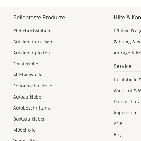
Beliebteste Produkte
Hilfe & Kon
Klebebuchstaben
Häufige Frag
Aufkleber drucken
Zahlung & V
Aufkleber plotten
Anfrage & Ko
Fensterfolie
Service
Milchglasfolie
Farbtabelle 
Sonnenschutzfolie
Widerruf & 
Autoaufkleber
Datenschutz
Autobeschriftung
Impressum
Bootsaufkleber
AGB
Möbelfolie
Blog
Wandtattoo