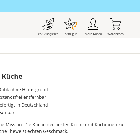
co2-Ausgleich
sehr gut
Mein Konto
Warenkorb
e Küche
-Optik ohne Hintergrund
kstandsfrei entfernbar
gefertigt in Deutschland
wählbar
ine Mission: Die Küche der besten Köche und Köchinnen zu
üche" beweist echten Geschmack.