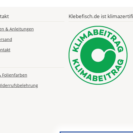
Economy
Deutschland
takt
Klebefisch.de ist klimazertifi
en & Anleitungen
Di., 18.08. -
ersand
Sa., 22.08.
ntakt
1,99 EUR
ohne
Produktionsaufschlag
Versandkosten 1,99
& Folienfarben
EUR
Widerrufsbelehrung
Priority
Deutschland
Fr., 14.08. - Di.,
18.08.