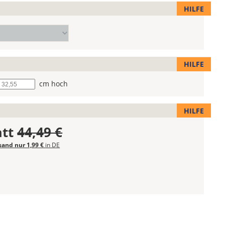
HILFE
HILFE
he
cm hoch
HILFE
att
44,49 €
sand nur 1,99 €
in DE