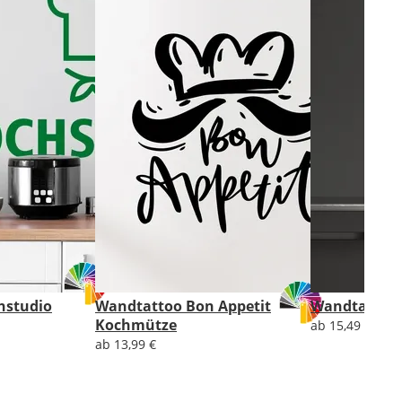
hstudio
Wandtattoo Bon Appetit
Wandtattoo
Kochmütze
ab 15,49 €
ab 13,99 €