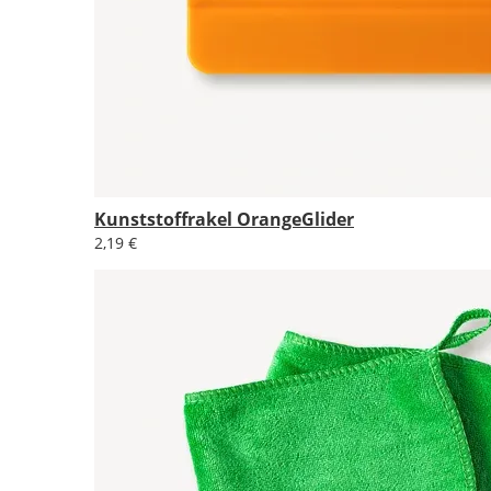
Kunststoffrakel OrangeGlider
2,19 €