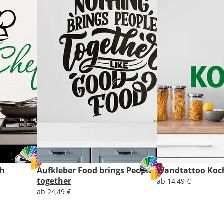
Lieferzeit
&
Versandkosten?
DE
EU
ch
Aufkleber Food brings People
Wandtattoo Koc
AT
together
ab 14,49 €
ab 24,49 €
CH