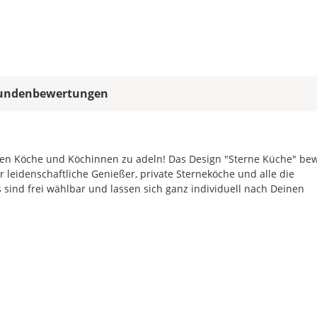
allen
Farbfeldern
die
gleiche
Farbe,
wird
undenbewertungen
ein
mehrfarbiges
Wandtattoo
einfarbig.
ten Köche und Köchinnen zu adeln! Das Design "Sterne Küche" bew
Mit
leidenschaftliche Genießer, private Sterneköche und alle die
einem
ind frei wählbar und lassen sich ganz individuell nach Deinen
Klick
auf
das
Farbvorschau-
Bild,
öffnet
sich
die
Farbvorschau