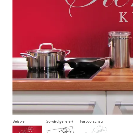
Beispiel
So wird geliefert
Farbvorschau