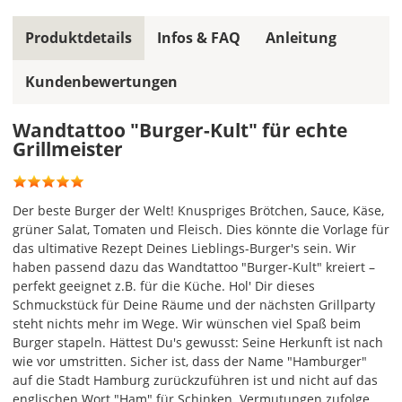
Du
in
Produktdetails
Infos & FAQ
Anleitung
allen
Farbfeldern
Kundenbewertungen
die
gleiche
Wandtattoo "Burger-Kult" für echte
Farbe,
Grillmeister
wird
ein
mehrfarbiges
Wandtattoo
Der beste Burger der Welt! Knuspriges Brötchen, Sauce, Käse,
einfarbig.
grüner Salat, Tomaten und Fleisch. Dies könnte die Vorlage für
das ultimative Rezept Deines Lieblings-Burger's sein. Wir
Mit
haben passend dazu das Wandtattoo "Burger-Kult" kreiert –
einem
perfekt geeignet z.B. für die Küche. Hol' Dir dieses
Klick
Schmuckstück für Deine Räume und der nächsten Grillparty
auf
steht nichts mehr im Wege. Wir wünschen viel Spaß beim
das
Burger stapeln. Hättest Du's gewusst: Seine Herkunft ist nach
Farbvorschau-
wie vor umstritten. Sicher ist, dass der Name "Hamburger"
Bild,
auf die Stadt Hamburg zurückzuführen ist und nicht auf das
öffnet
englischen Wort "Ham" für Schinken. Vermutungen zufolge