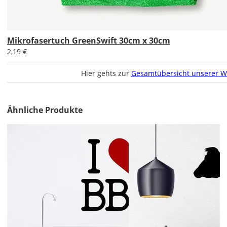
Bild
Mikrofasertuch GreenSwift 30cm x 30cm
2,19 €
Hier gehts zur
Gesamtübersicht unserer W
Lieferzeit
&
Versandkosten?
Ähnliche Produkte
DE
EU
AT