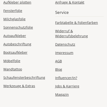
Aufkleber plotten
Anfrage & Kontakt
Fr., 14.08. - Di.,
18.08.
Fensterfolie
Service
ab 7,98
Milchglasfolie
Farbtabelle & Folienfarben
Produktionsaufschlag
ab 5,99 EUR*
Sonnenschutzfolie
Versandkosten 1,99
Widerruf &
EUR
Autoaufkleber
Widerrufsbelehrung
Autobeschriftung
Express
Datenschutz
Deutschland
Bootsaufkleber
Impressum
Möbelfolie
AGB
Wandtattoo
Blog
Di., 11.08. -
Mi., 12.08.
Schaufensterbeschriftung
Influencer/in?
Werkzeuge & Extras
Jobs & Karriere
ab 24,98
Produktionsaufschlag
Magazin
ab 9,99 EUR*
Versandkosten 14,99
EUR