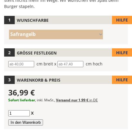
steht nichts mehr im Wege. Wir wünschen viel Spaß beim
Burger stapeln.
HILFE
WUNSCHFARBE
Hier
legst
Farbe/n
Du
Safrangelb
(Wert
die
1)
Farbe
Deines
HILFE
GRÖSSE FESTLEGEN
Wandtattoos
Breite
cm breit x
Höhe
cm hoch
fest!
Bei
HILFE
WARENKORB & PREIS
mehrfarbigen
Wandtattoos
36,99 €
kannst
Du
Sofort lieferbar
, inkl. MwSt.,
Versand nur 1,99 €
in DE
die
Farben
Anzahl
X
frei
kombinieren.
Wählst