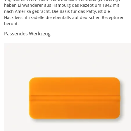
sich
haben Einwanderer aus Hamburg das Rezept um 1842 mit
die
nach Amerika gebracht. Die Basis für das Patty, ist die
Farbvorschau
Hackfleischfrikadelle die ebenfalls auf deutschen Rezepturen
entsprechend
beruht.
Deiner
Farbauswahl.
Passendes Werkzeug
Hier
kannst
Du
die
Größe
Deines
Wandtattoos
festlegen.
Die
jeweils
voreingestellte
Größe
zeigt
die