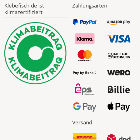
Klebefisch.de ist
Zahlungsarten
*
klimazertifiziert
Abhängig
vom
Bestellwert:
Die
genauen
Produktionskosten
werden
Dir
im
Checkout
angezeigt.
Versand