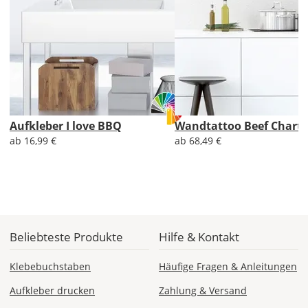
CH
Economy
Deutschland
Di., 18.08. -
Aufkleber I love BBQ
Wandtattoo Beef Chart
Sa., 22.08.
ab 16,99 €
ab 68,49 €
1,99 EUR
ohne
Produktionsaufschlag
Versandkosten 1,99
EUR
Beliebteste Produkte
Hilfe & Kontakt
Priority
Deutschland
Klebebuchstaben
Häufige Fragen & Anleitungen
Aufkleber drucken
Zahlung & Versand