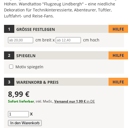
Höhen. Wandtattoo "Flugzeug Lindbergh" – eine niedliche
Dekoration für Technikinteressierte, Abenteurer, Tüftler,
Luftfahrt- und Reise-Fans.
HILFE
GRÖSSE FESTLEGEN
Hier
kannst
Breite
cm breit x
Höhe
cm hoch
Du
die
Größe
HILFE
SPIEGELN
Deines
Wandtattoos
Motiv spiegeln
festlegen.
Die
HILFE
WARENKORB & PREIS
jeweils
8,99 €
voreingestellte
Größe
Sofort lieferbar
, inkl. MwSt.,
Versand nur 1,99 €
in DE
zeigt
die
Anzahl
X
erforderliche
Mindestgröße.