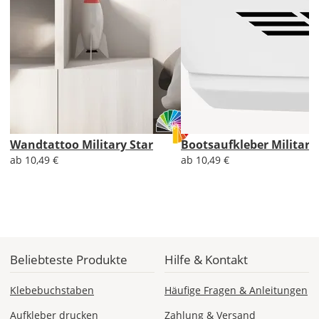
Abhängig
vom
Bestellwert:
Die
genauen
Produktionskosten
werden
Dir
im
Wandtattoo Military Star
Bootsaufkleber Military
Checkout
ab 10,49 €
ab 10,49 €
angezeigt.
Beliebteste Produkte
Hilfe & Kontakt
Klebebuchstaben
Häufige Fragen & Anleitungen
Aufkleber drucken
Zahlung & Versand