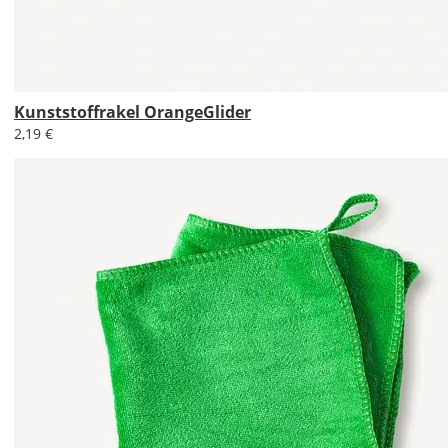
Economy
Deutschland
Kunststoffrakel OrangeGlider
2,19 €
Mi., 19.08. -
Mo., 24.08.
1,99 EUR
ohne
Produktionsaufschlag
Versandkosten 1,99
EUR
Priority
Deutschland
Sa., 15.08. -
Mi., 19.08.