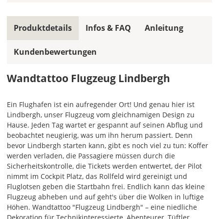
Soll
das
Produktdetails
Infos & FAQ
Anleitung
Wandtattoo
gespiegelt
werden?
Kundenbewertungen
Bild
Wandtattoo Flugzeug Lindbergh
Ein Flughafen ist ein aufregender Ort! Und genau hier ist
Lindbergh, unser Flugzeug vom gleichnamigen Design zu
Hause. Jeden Tag wartet er gespannt auf seinen Abflug und
beobachtet neugierig, was um ihn herum passiert. Denn
Soll
bevor Lindbergh starten kann, gibt es noch viel zu tun: Koffer
das
werden verladen, die Passagiere müssen durch die
Wandtattoo
Sicherheitskontrolle, die Tickets werden entwertet, der Pilot
gespiegelt
nimmt im Cockpit Platz, das Rollfeld wird gereinigt und
werden?
Fluglotsen geben die Startbahn frei. Endlich kann das kleine
Flugzeug abheben und auf geht's über die Wolken in luftige
Bild
Höhen. Wandtattoo "Flugzeug Lindbergh" – eine niedliche
Dekoration für Technikinteressierte, Abenteurer, Tüftler,