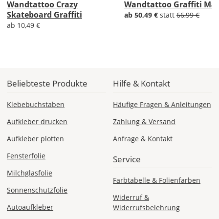
Wandtattoo Crazy
Wandtattoo Graffiti Ma
Die
Skateboard Graffiti
ab 50,49 €
statt
66,99 €
genauen
ab 10,49 €
Produktionskosten
werden
Dir
im
Checkout
angezeigt.
Beliebteste Produkte
Hilfe & Kontakt
Klebebuchstaben
Häufige Fragen & Anleitungen
Aufkleber drucken
Zahlung & Versand
Aufkleber plotten
Anfrage & Kontakt
Fensterfolie
Service
Milchglasfolie
Farbtabelle & Folienfarben
Sonnenschutzfolie
Widerruf &
Autoaufkleber
Widerrufsbelehrung