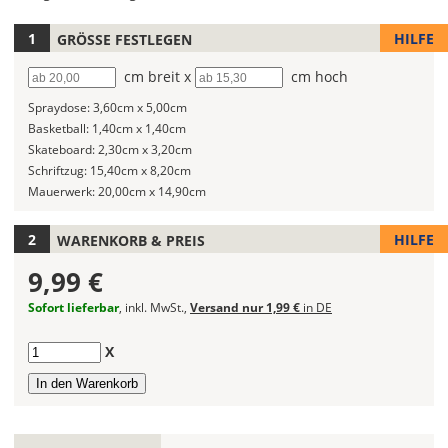
HILFE
GRÖSSE FESTLEGEN
Hier
kannst
Breite
cm breit x
Höhe
cm hoch
Du
die
Spraydose:
3,60cm x 5,00cm
Größe
Basketball:
1,40cm x 1,40cm
Deines
Skateboard:
2,30cm x 3,20cm
Wandtattoos
Schriftzug:
15,40cm x 8,20cm
festlegen.
Mauerwerk:
20,00cm x 14,90cm
Die
HILFE
WARENKORB & PREIS
jeweils
voreingestellte
9,99 €
Größe
zeigt
Sofort lieferbar
, inkl. MwSt.,
Versand nur 1,99 €
in DE
die
erforderliche
Anzahl
X
Mindestgröße.
Soll
das
Wandtattoo