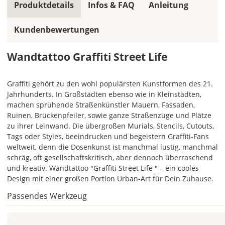
Produktdetails
Infos & FAQ
Anleitung
gespiegelt
werden?
Kundenbewertungen
Bild
Wandtattoo Graffiti Street Life
Graffiti gehört zu den wohl populärsten Kunstformen des 21.
Jahrhunderts. In Großstädten ebenso wie in Kleinstädten,
machen sprühende Straßenkünstler Mauern, Fassaden,
Ruinen, Brückenpfeiler, sowie ganze Straßenzüge und Plätze
Soll
zu ihrer Leinwand. Die übergroßen Murials, Stencils, Cutouts,
das
Tags oder Styles, beeindrucken und begeistern Graffiti-Fans
Wandtattoo
weltweit, denn die Dosenkunst ist manchmal lustig, manchmal
gespiegelt
schräg, oft gesellschaftskritisch, aber dennoch überraschend
werden?
und kreativ. Wandtattoo "Graffiti Street Life " – ein cooles
Bild
Design mit einer großen Portion Urban-Art für Dein Zuhause.
Passendes Werkzeug