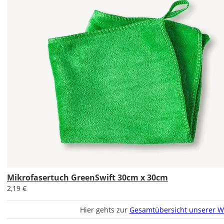
Sa., 15.08. -
Do., 20.08.
1,99 EUR
ohne
Produktionsaufschlag
Versandkosten 1,99
EUR
Priority
Deutschland
Mikrofasertuch GreenSwift 30cm x 30cm
Mi., 12.08. -
2,19 €
Sa., 15.08.
Hier gehts zur
Gesamtübersicht unserer W
ab 7,98
Produktionsaufschlag