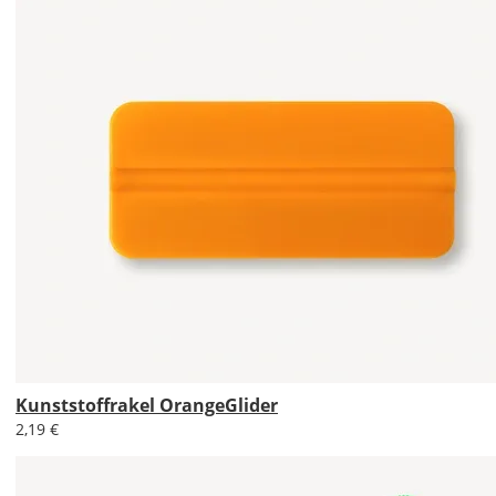
Lieferzeit
&
Versandkosten?
DE
EU
AT
CH
Kunststoffrakel OrangeGlider
2,19 €
Economy
Deutschland