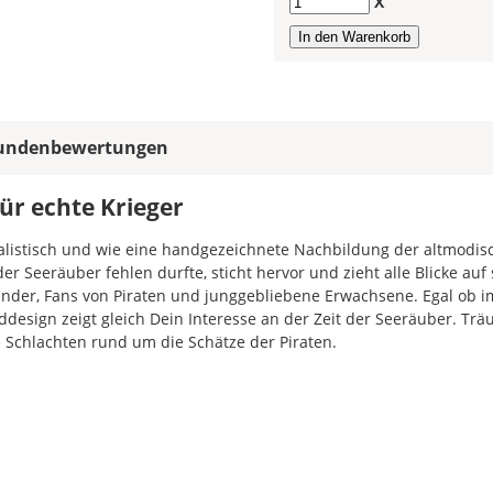
Anzahl
X
allen
Farbfeldern
die
gleiche
Farbe,
wird
ein
undenbewertungen
mehrfarbiges
Wandtattoo
ür echte Krieger
einfarbig.
ealistisch und wie eine handgezeichnete Nachbildung der altmodis
Mit
r Seeräuber fehlen durfte, sticht hervor und zieht alle Blicke auf 
einem
Kinder, Fans von Piraten und junggebliebene Erwachsene. Egal ob i
Klick
esign zeigt gleich Dein Interesse an der Zeit der Seeräuber. Tr
auf
e Schlachten rund um die Schätze der Piraten.
das
Farbvorschau-
Bild,
öffnet
sich
die
Farbvorschau