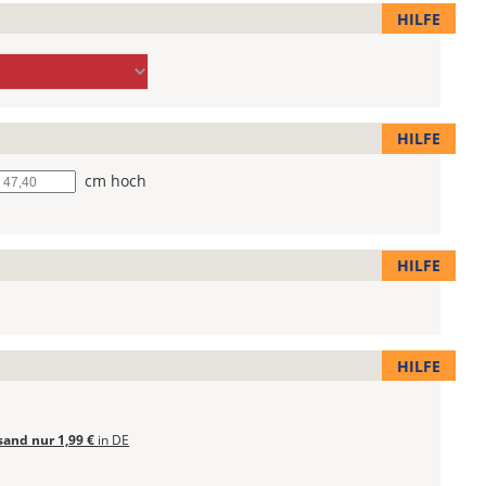
HILFE
HILFE
he
cm hoch
HILFE
HILFE
sand nur 1,99 €
in DE