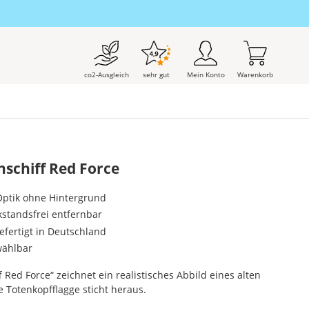
co2-Ausgleich
sehr gut
Mein Konto
Warenkorb
schiff Red Force
-Optik ohne Hintergrund
kstandsfrei entfernbar
gefertigt in Deutschland
wählbar
 Red Force“ zeichnet ein realistisches Abbild eines alten
e Totenkopfflagge sticht heraus.