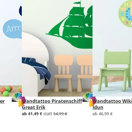
Lieferzeit
&
Versandkosten?
DE
EU
er
Wandtattoo Piratenschiff
Wandtattoo Wiki
AT
Great Erik
Idun
ab 41,49 €
statt
54,99 €
ab 46,99 €
CH