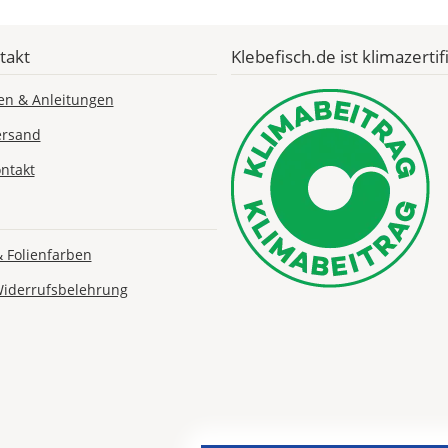
Economy
Deutschland
takt
Klebefisch.de ist klimazertifi
en & Anleitungen
Sa., 15.08. -
ersand
Do., 20.08.
ntakt
1,99 EUR
ohne
Produktionsaufschlag
Versandkosten 1,99
EUR
& Folienfarben
Widerrufsbelehrung
Priority
Deutschland
Mi., 12.08. -
Sa., 15.08.