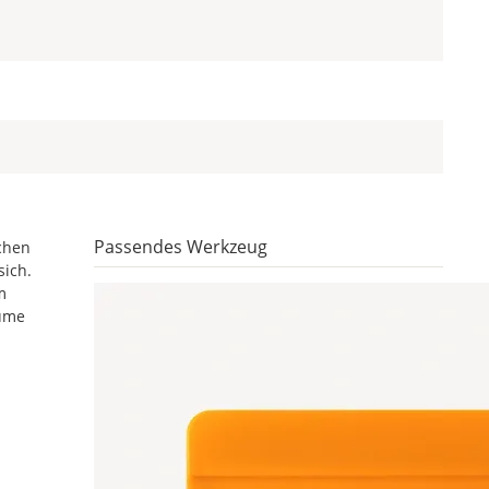
Passendes Werkzeug
chen
sich.
m
äume