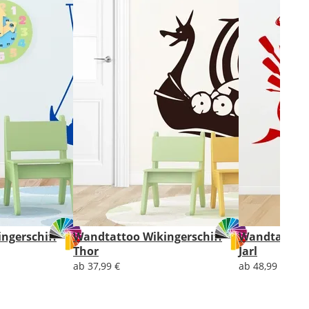
ngerschiff
Wandtattoo Wikingerschiff
Wandtattoo 
Thor
Jarl
ab 37,99 €
ab 48,99 €