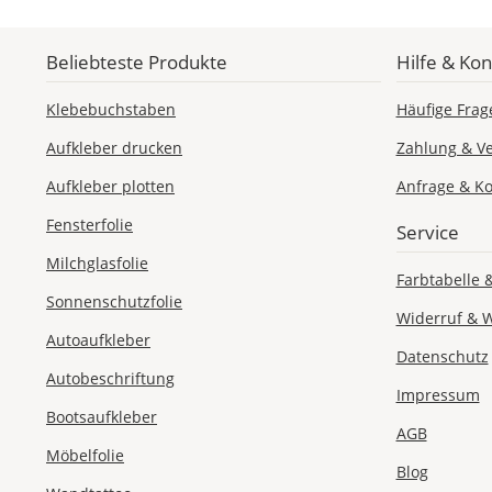
Beliebteste Produkte
Hilfe & Kon
Klebebuchstaben
Häufige Frag
Aufkleber drucken
Zahlung & V
Aufkleber plotten
Anfrage & Ko
Fensterfolie
Service
Milchglasfolie
Farbtabelle 
Sonnenschutzfolie
Widerruf & 
Autoaufkleber
Datenschutz
Autobeschriftung
Impressum
Bootsaufkleber
AGB
Möbelfolie
Blog