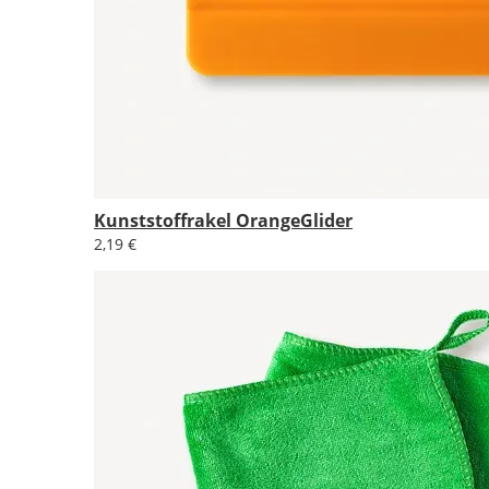
Kunststoffrakel OrangeGlider
2,19 €