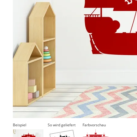
Beispiel
So wird geliefert
Farbvorschau