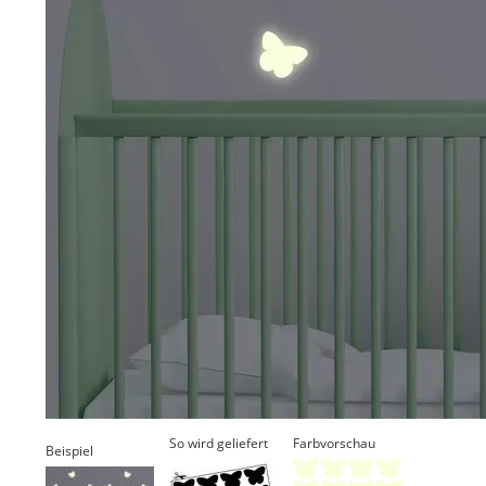
So wird geliefert
Farbvorschau
Beispiel