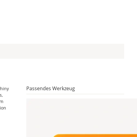
Passendes Werkzeug
Shiny
s,
um
ion