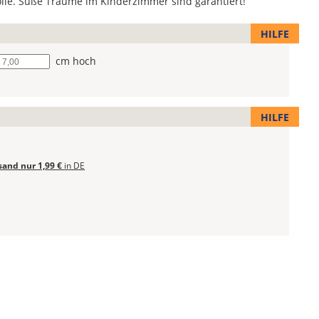
olie. Süße Träume im Kinderzimmer sind garantiert!
HILFE
he
cm hoch
HILFE
sand nur 1,99 €
in DE