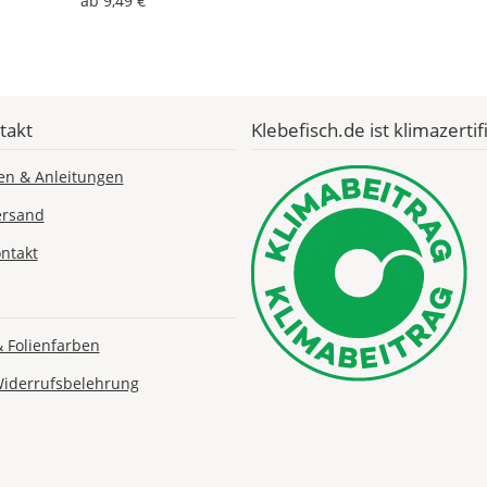
ab 9,49 €
Bestellwert:
Die
genauen
Produktionskosten
werden
Dir
takt
Klebefisch.de ist klimazertifi
im
Checkout
en & Anleitungen
angezeigt.
ersand
ntakt
& Folienfarben
Widerrufsbelehrung