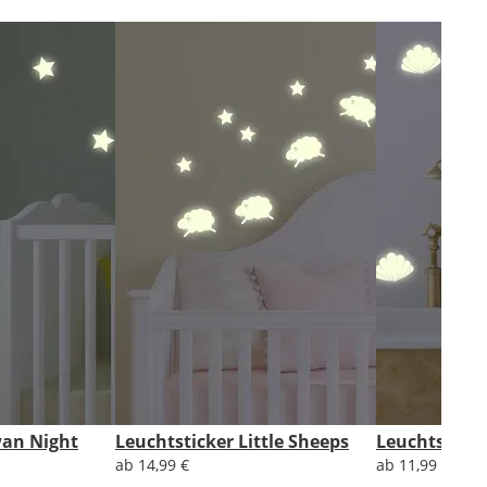
wan Night
Leuchtsticker Little Sheeps
Leuchtsticke
ab 14,99 €
ab 11,99 €