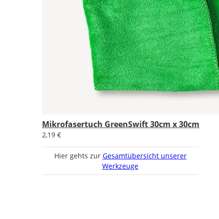
Mikrofasertuch GreenSwift 30cm x 30cm
2,19 €
Hier gehts zur
Gesamtübersicht unserer
Werkzeuge