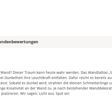
Leuchtsticker
gespiegelt
werden?
Bild
undenbewertungen
Soll
der
Leuchtsticker
r Wand? Dieser Traum kann heute wahr werden. Das Wandtattoo „
gespiegelt
ei Dunkelheit ihre Leuchtkraft entfalten. Dafür reicht es bereits au
werden?
sst. Sobald es dunkel wird, strahlen die kleinen Schmetterlinge 
enge Kreativität an der Wand zu. Je nach bestehender Wanddekorat
Bild
platzieren. Wir sagen: Licht aus, Spot on!