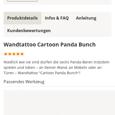
Bild
Produktdetails
Infos & FAQ
Anleitung
Kundenbewertungen
Wandtattoo Cartoon Panda Bunch
Soll
das
Wandtattoo
gespiegelt
Niedlich wie sie sind dürfen die sechs Panda-Bären trotzdem
werden?
spielen und toben – an Deiner Wand, an Möbeln oder an
Türen – Wandtattoo "Cartoon Panda Bunch"!
Bild
Passendes Werkzeug