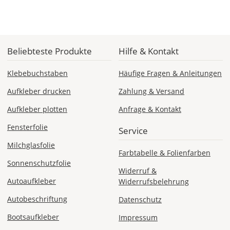
Produktionskosten
werden
Dir
im
Checkout
Beliebteste Produkte
Hilfe & Kontakt
angezeigt.
Klebebuchstaben
Häufige Fragen & Anleitungen
Aufkleber drucken
Zahlung & Versand
Aufkleber plotten
Anfrage & Kontakt
Fensterfolie
Service
Milchglasfolie
Farbtabelle & Folienfarben
Sonnenschutzfolie
Widerruf &
Autoaufkleber
Widerrufsbelehrung
Autobeschriftung
Datenschutz
Bootsaufkleber
Impressum