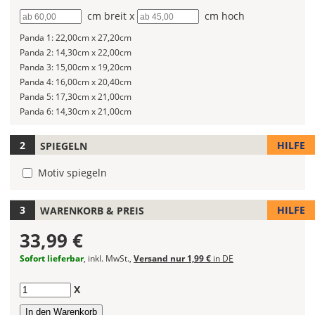
kannst
Breite
cm breit x
Höhe
cm hoch
Du
die
Panda 1:
22,00cm x 27,20cm
Größe
Panda 2:
14,30cm x 22,00cm
Deines
Panda 3:
15,00cm x 19,20cm
Wandtattoos
Panda 4:
16,00cm x 20,40cm
festlegen.
Panda 5:
17,30cm x 21,00cm
Panda 6:
14,30cm x 21,00cm
Die
jeweils
HILFE
SPIEGELN
voreingestellte
Größe
Motiv spiegeln
zeigt
die
erforderliche
HILFE
WARENKORB & PREIS
Mindestgröße.
33,99 €
Soll
Sofort lieferbar
, inkl. MwSt.,
Versand nur 1,99 €
in DE
das
Wandtattoo
Anzahl
X
gespiegelt
werden?