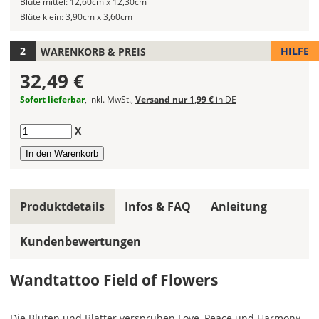
Blüte mittel:
12,60cm x 12,30cm
Wandtattoos
Blüte klein:
3,90cm x 3,60cm
festlegen.
HILFE
WARENKORB & PREIS
Die
jeweils
32,49 €
voreingestellte
Größe
Sofort lieferbar
, inkl. MwSt.,
Versand nur 1,99 €
in DE
zeigt
die
Anzahl
X
erforderliche
Mindestgröße.
Soll
das
Produktdetails
Infos & FAQ
Anleitung
Wandtattoo
gespiegelt
Kundenbewertungen
werden?
Bild
Wandtattoo Field of Flowers
Die Blüten und Blätter versprühen Love, Peace und Harmony