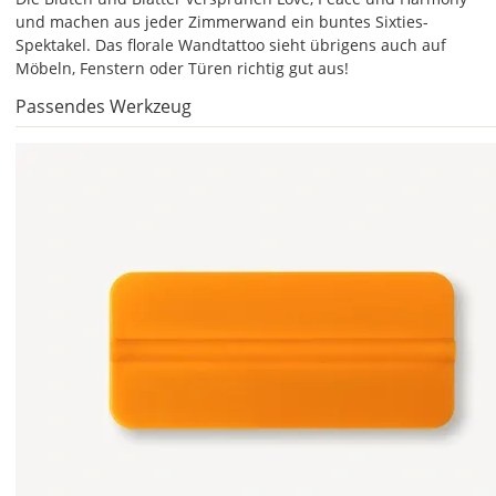
und machen aus jeder Zimmerwand ein buntes Sixties-
Spektakel. Das florale Wandtattoo sieht übrigens auch auf
Möbeln, Fenstern oder Türen richtig gut aus!
Soll
Passendes Werkzeug
das
Wandtattoo
gespiegelt
werden?
Bild
Lieferzeit
&
Versandkosten?