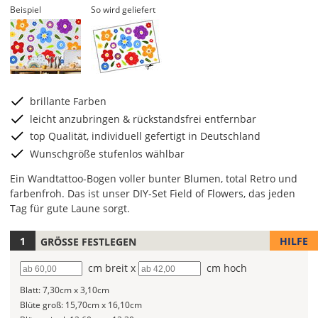
Beispiel
So wird geliefert
brillante Farben
leicht anzubringen & rückstandsfrei entfernbar
top Qualität, individuell gefertigt in Deutschland
Wunschgröße stufenlos wählbar
Ein Wandtattoo-Bogen voller bunter Blumen, total Retro und
farbenfroh. Das ist unser DIY-Set Field of Flowers, das jeden
Tag für gute Laune sorgt.
HILFE
GRÖSSE FESTLEGEN
Hier
kannst
Breite
cm breit x
Höhe
cm hoch
Du
die
Blatt:
7,30cm x 3,10cm
Größe
Blüte groß:
15,70cm x 16,10cm
Deines