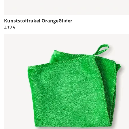
DE
Kunststoffrakel OrangeGlider
2,19 €
EU
AT
CH
Economy
Deutschland
Fr., 14.08. -
Mi., 19.08.
1,99 EUR