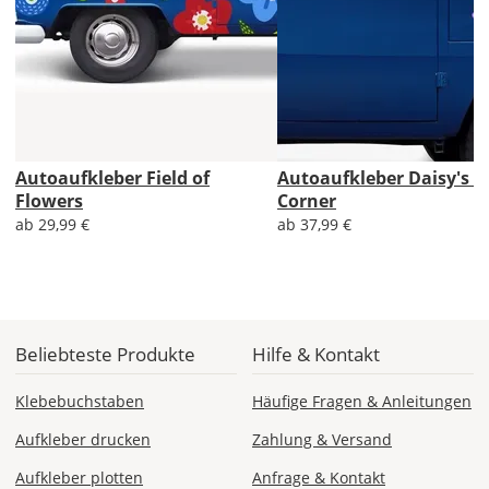
Fr., 07.08. -
Mo., 10.08.
ab 24,98
Produktionsaufschlag
ab 9,99 EUR*
Autoaufkleber Field of
Autoaufkleber Daisy's F
Versandkosten 14,99
EUR
Flowers
Corner
ab 29,99 €
ab 37,99 €
*
Abhängig
vom
Bestellwert:
Die
Beliebteste Produkte
Hilfe & Kontakt
genauen
Produktionskosten
Klebebuchstaben
Häufige Fragen & Anleitungen
werden
Aufkleber drucken
Zahlung & Versand
Dir
im
Aufkleber plotten
Anfrage & Kontakt
Checkout