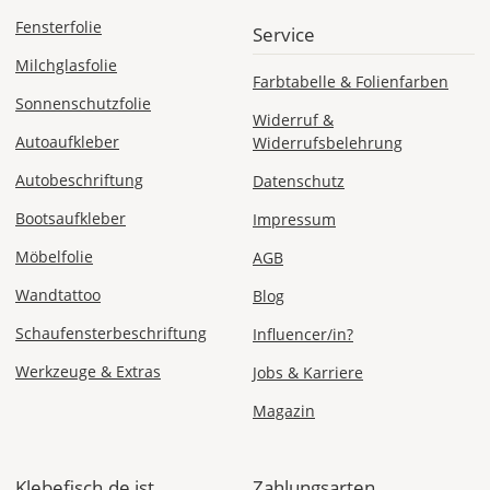
angezeigt.
Fensterfolie
Service
Milchglasfolie
Farbtabelle & Folienfarben
Sonnenschutzfolie
Widerruf &
Autoaufkleber
Widerrufsbelehrung
Autobeschriftung
Datenschutz
Bootsaufkleber
Impressum
Möbelfolie
AGB
Wandtattoo
Blog
Schaufensterbeschriftung
Influencer/in?
Werkzeuge & Extras
Jobs & Karriere
Magazin
Klebefisch.de ist
Zahlungsarten