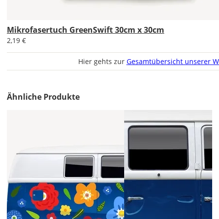
ohne
Produktionsaufschlag
Versandkosten 1,99
EUR
Mikrofasertuch GreenSwift 30cm x 30cm
2,19 €
Priority
Deutschland
Hier gehts zur
Gesamtübersicht unserer W
Ähnliche Produkte
Di., 11.08. - Fr.,
14.08.
ab 7,98
Produktionsaufschlag
ab 5,99 EUR*
Versandkosten 1,99
EUR
Express
Deutschland