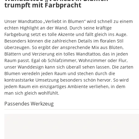
trumpft mit Farbpracht
wird
ein
mehrfarbiges
Unser Wandtattoo „Verliebt in Blumen“ wird schnell zu einem
Wandtattoo
echten Highlight an der Wand. Durch seine kräftige
einfarbig.
Farbgebung setzt es tolle Akzente und fällt gleich ins Auge.
Mit
Besonders können die zahlreichen Details im floralen Stil
einem
überzeugen. So ergibt der ansprechende Mix aus Blüten,
Klick
Blättern und Verzierung ein tolles Wandtattoo, das in jeden
auf
Raum passt. Egal ob Schlafzimmer, Wohnzimmer oder Flur,
das
unser Wanddesign kann sich überall sehen lassen. Die zarten
Farbvorschau-
Blumen veredeln jeden Raum und stechen durch die
Bild,
kontraststarke Umsetzung besonders schön hervor. So wird
öffnet
jedem Raum ein einzigartiges Ambiente verliehen, in dem
sich
man sich gleich wohlfühlt.
die
Passendes Werkzeug
Farbvorschau
entsprechend
Deiner
Farbauswahl.
Hier