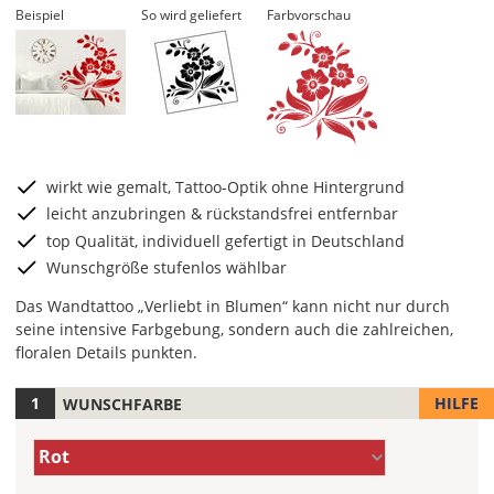
Beispiel
So wird geliefert
Farbvorschau
wirkt wie gemalt, Tattoo-Optik ohne Hintergrund
leicht anzubringen & rückstandsfrei entfernbar
top Qualität, individuell gefertigt in Deutschland
Wunschgröße stufenlos wählbar
Das Wandtattoo „Verliebt in Blumen“ kann nicht nur durch
seine intensive Farbgebung, sondern auch die zahlreichen,
floralen Details punkten.
HILFE
WUNSCHFARBE
Hier
legst
Farbe/n
Du
Rot
(Wert
die