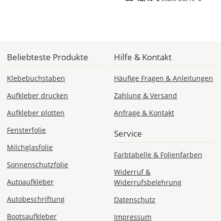
Di., 18.08. -
Sa., 22.08.
1,99 EUR
ohne
Beliebteste Produkte
Hilfe & Kontakt
Produktionsaufschlag
Versandkosten 1,99
EUR
Klebebuchstaben
Häufige Fragen & Anleitungen
Aufkleber drucken
Zahlung & Versand
Priority
Deutschland
Aufkleber plotten
Anfrage & Kontakt
Fensterfolie
Service
Milchglasfolie
Farbtabelle & Folienfarben
Fr., 14.08. - Di.,
18.08.
Sonnenschutzfolie
Widerruf &
Autoaufkleber
Widerrufsbelehrung
ab 7,98
Produktionsaufschlag
Autobeschriftung
Datenschutz
ab 5,99 EUR*
Versandkosten 1,99
Bootsaufkleber
Impressum
EUR