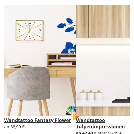
Lieferzeit
&
Versandkosten?
DE
EU
AT
CH
Economy
Deutschland
Wandtattoo Fantasy Flower
Wandtattoo
Tulpenimpressionen
ab 38,99 €
ab 42,49 €
statt
56,49 €