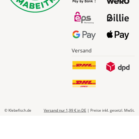
Produktionskosten
werden
Dir
im
Checkout
angezeigt.
Versand
© Klebefisch.de
Versand nur 1,99 €
in DE
|
Preise inkl. gesetzl. MwSt.