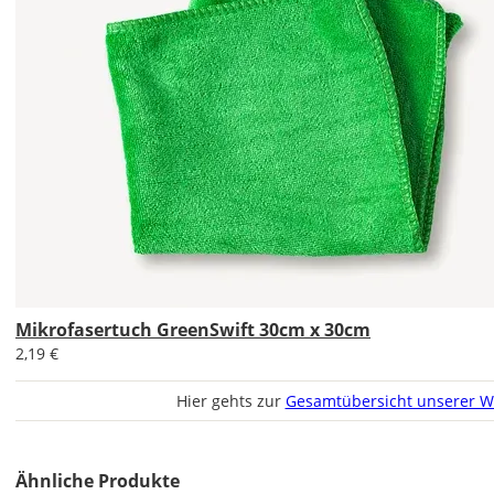
Bild
Soll
das
Wandtattoo
gespiegelt
werden?
Mikrofasertuch GreenSwift 30cm x 30cm
Bild
2,19 €
Hier gehts zur
Gesamtübersicht unserer W
Ähnliche Produkte