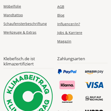
Möbelfolie
AGB
Express
Deutschland
Wandtattoo
Blog
Schaufensterbeschriftung
Influencer/in?
Werkzeuge & Extras
Jobs & Karriere
Di., 11.08. -
Magazin
Mi., 12.08.
ab 24,98
Klebefisch.de ist
Zahlungsarten
Produktionsaufschlag
ab 9,99 EUR*
klimazertifiziert
Versandkosten 14,99
EUR
*
Abhängig
vom
Bestellwert:
Die
genauen