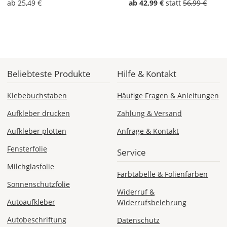
ab 25,49 €
ab 42,99 €
statt
56,99 €
Fr., 14.08. -
Mi., 19.08.
1,99 EUR
ohne
Produktionsaufschlag
Versandkosten 1,99
EUR
Beliebteste Produkte
Hilfe & Kontakt
Priority
Klebebuchstaben
Häufige Fragen & Anleitungen
Deutschland
Aufkleber drucken
Zahlung & Versand
Aufkleber plotten
Anfrage & Kontakt
Fensterfolie
Di., 11.08. - Fr.,
Service
14.08.
Milchglasfolie
Farbtabelle & Folienfarben
ab 7,98
Sonnenschutzfolie
Widerruf &
Produktionsaufschlag
ab 5,99 EUR*
Autoaufkleber
Widerrufsbelehrung
Versandkosten 1,99
EUR
Autobeschriftung
Datenschutz