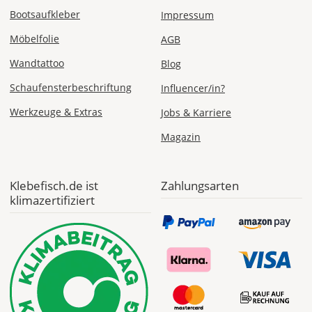
Express
Bootsaufkleber
Impressum
Deutschland
Möbelfolie
AGB
Wandtattoo
Blog
Schaufensterbeschriftung
Influencer/in?
Fr., 07.08. -
Mo., 10.08.
Werkzeuge & Extras
Jobs & Karriere
Magazin
ab 24,98
Produktionsaufschlag
ab 9,99 EUR*
Versandkosten 14,99
EUR
Klebefisch.de ist
Zahlungsarten
klimazertifiziert
*
Abhängig
vom
Bestellwert:
Die
genauen
Produktionskosten