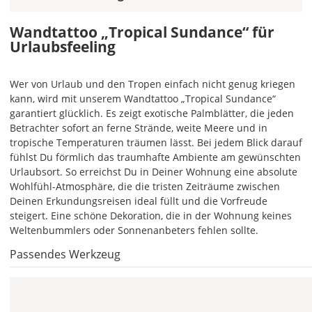
ein
mehrfarbiges
Wandtattoo „Tropical Sundance“ für
Wandtattoo
Urlaubsfeeling
einfarbig.
Mit
Wer von Urlaub und den Tropen einfach nicht genug kriegen
einem
kann, wird mit unserem Wandtattoo „Tropical Sundance“
Klick
garantiert glücklich. Es zeigt exotische Palmblätter, die jeden
auf
Betrachter sofort an ferne Strände, weite Meere und in
das
tropische Temperaturen träumen lässt. Bei jedem Blick darauf
Farbvorschau-
fühlst Du förmlich das traumhafte Ambiente am gewünschten
Bild,
Urlaubsort. So erreichst Du in Deiner Wohnung eine absolute
öffnet
Wohlfühl-Atmosphäre, die die tristen Zeiträume zwischen
sich
Deinen Erkundungsreisen ideal füllt und die Vorfreude
die
steigert. Eine schöne Dekoration, die in der Wohnung keines
Farbvorschau
Weltenbummlers oder Sonnenanbeters fehlen sollte.
entsprechend
Passendes Werkzeug
Deiner
Farbauswahl.
Hier
kannst