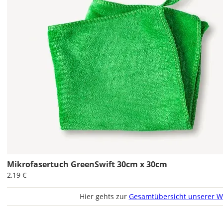
Bild
Soll
das
Wandtattoo
gespiegelt
werden?
Bild
Mikrofasertuch GreenSwift 30cm x 30cm
2,19 €
Hier gehts zur
Gesamtübersicht unserer W
Lieferzeit