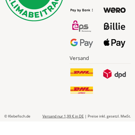
werden
Dir
im
Checkout
angezeigt.
Versand
© Klebefisch.de
Versand nur 1,99 €
in DE
|
Preise inkl. gesetzl. MwSt.