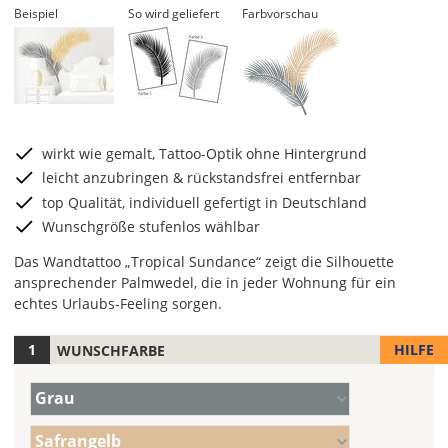
Beispiel
So wird geliefert
Farbvorschau
wirkt wie gemalt, Tattoo-Optik ohne Hintergrund
leicht anzubringen & rückstandsfrei entfernbar
top Qualität, individuell gefertigt in Deutschland
Wunschgröße stufenlos wählbar
Das Wandtattoo „Tropical Sundance“ zeigt die Silhouette
ansprechender Palmwedel, die in jeder Wohnung für ein
echtes Urlaubs-Feeling sorgen.
HILFE
WUNSCHFARBE
Hier
legst
Farbe/n
Du
Grau
(Wert
die
1)
Farbe/n
Farbe
Safrangelb