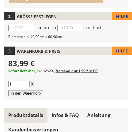
(Wert
Deines
2)
Wandtattoos
fest!
HILFE
GRÖSSE FESTLEGEN
Bei
Breite
cm breit x
Höhe
cm hoch
mehrfarbigen
Blatt einzeln:
40,00cm x 60,90cm
Wandtattoos
kannst
Du
HILFE
WARENKORB & PREIS
die
83,99 €
Farben
frei
Sofort lieferbar
, inkl. MwSt.,
Versand nur 1,99 €
in DE
kombinieren.
Wählst
Anzahl
X
Du
in
allen
Farbfeldern
die
Produktdetails
Infos & FAQ
Anleitung
gleiche
Farbe,
Kundenbewertungen
wird