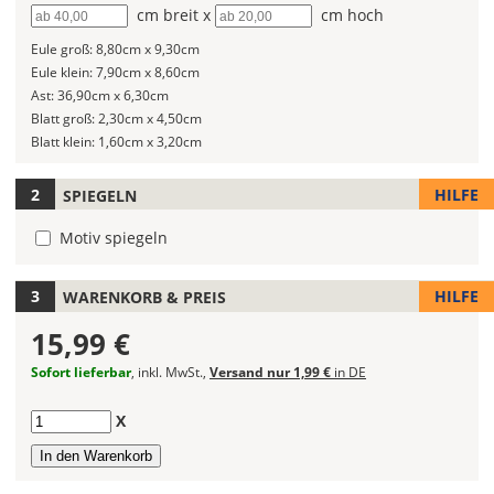
Breite
cm breit x
Höhe
cm hoch
Du
die
Eule groß:
8,80cm x 9,30cm
Größe
Eule klein:
7,90cm x 8,60cm
Deines
Ast:
36,90cm x 6,30cm
Wandtattoos
Blatt groß:
2,30cm x 4,50cm
festlegen.
Blatt klein:
1,60cm x 3,20cm
Die
HILFE
SPIEGELN
jeweils
voreingestellte
Motiv spiegeln
Größe
zeigt
die
HILFE
WARENKORB & PREIS
erforderliche
15,99 €
Mindestgröße.
Sofort lieferbar
, inkl. MwSt.,
Versand nur 1,99 €
in DE
Soll
das
Anzahl
X
Wandtattoo
gespiegelt
werden?