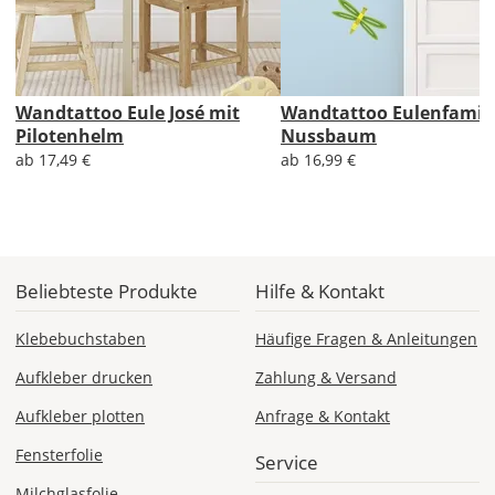
werden
Dir
im
Checkout
Wandtattoo Eule José mit
Wandtattoo Eulenfamili
angezeigt.
Pilotenhelm
Nussbaum
ab 17,49 €
ab 16,99 €
Beliebteste Produkte
Hilfe & Kontakt
Klebebuchstaben
Häufige Fragen & Anleitungen
Aufkleber drucken
Zahlung & Versand
Aufkleber plotten
Anfrage & Kontakt
Fensterfolie
Service
Milchglasfolie