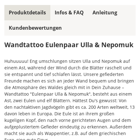
Bild
Produktdetails
Infos & FAQ
Anleitung
Kundenbewertungen
Wandtattoo Eulenpaar Ulla & Nepomuk
Soll
das
Huhuuuuu! Eng umschlungen sitzen Ulla und Nepomuk auf
Wandtattoo
einem Ast, während der Wind durch die Blätter raschelt und
gespiegelt
sie entspannt und tief schlafen lässt. Unsere gefiederten
werden?
Freunde machen es sich an jeder Wand bequem und bringen
die Atmosphäre des Waldes gleich mit in Dein Zuhause –
Bild
Wandtattoo "Eulenpaar Ulla & Nepomuk", besteht aus einem
Ast, zwei Eulen und elf Blättern. Hättest Du's gewusst: Von
den nachtaktiven Jagdvögeln gibt es ca. 200 Arten weltweit, 13
davon leben in Europa. Die Eule ist an ihrem großen
kugeligen Kopf, den nach vorne gerichteten Augen und dem
aufgeplustertem Gefieder eindeutig zu erkennen. Außerdem
macht sie auch als Wappentier, z.B. auf dem griechischen
Lieferzeit
Euro, eine gute Figur.