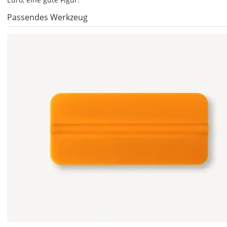
&
Passendes Werkzeug
Versandkosten?
DE
EU
AT
CH
Economy
Deutschland