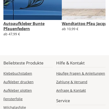
Economy
Deutschland
Autoaufkleber Bunte
Wandtattoo Pfau Jacqu
Pfauenfedern
ab 10,99 €
Mo., 17.08. -
Fr., 21.08.
ab 47,99 €
1,99 EUR
ohne
Produktionsaufschlag
Versandkosten 1,99
EUR
Beliebteste Produkte
Hilfe & Kontakt
Priority
Klebebuchstaben
Häufige Fragen & Anleitungen
Deutschland
Aufkleber drucken
Zahlung & Versand
Aufkleber plotten
Anfrage & Kontakt
Do., 13.08. -
Fensterfolie
Service
Mo., 17.08.
Milchglasfolie