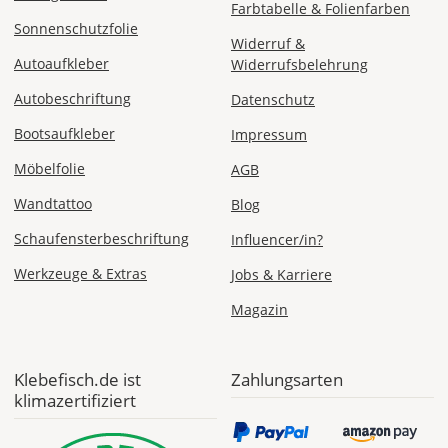
Farbtabelle & Folienfarben
ab 7,98
Sonnenschutzfolie
Produktionsaufschlag
Widerruf &
ab 5,99 EUR*
Autoaufkleber
Widerrufsbelehrung
Versandkosten 1,99
EUR
Autobeschriftung
Datenschutz
Express
Bootsaufkleber
Impressum
Deutschland
Möbelfolie
AGB
Wandtattoo
Blog
Schaufensterbeschriftung
Influencer/in?
Mo., 10.08. -
Di., 11.08.
Werkzeuge & Extras
Jobs & Karriere
ab 24,98
Magazin
Produktionsaufschlag
ab 9,99 EUR*
Versandkosten 14,99
EUR
Klebefisch.de ist
Zahlungsarten
klimazertifiziert
*
Abhängig