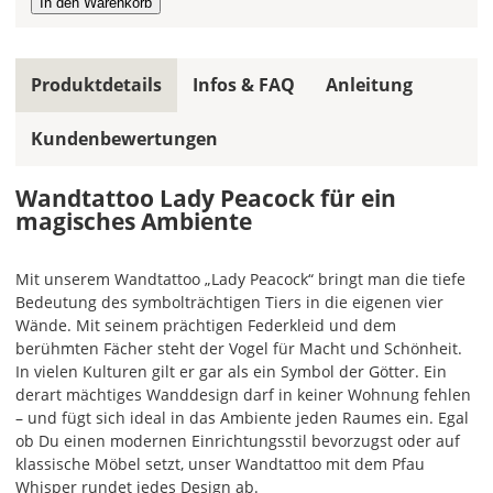
Farbfeldern
die
gleiche
Produktdetails
Infos & FAQ
Anleitung
Farbe,
wird
Kundenbewertungen
ein
mehrfarbiges
Wandtattoo
Wandtattoo Lady Peacock für ein
einfarbig.
magisches Ambiente
Mit
einem
Mit unserem Wandtattoo „Lady Peacock“ bringt man die tiefe
Klick
Bedeutung des symbolträchtigen Tiers in die eigenen vier
auf
Wände. Mit seinem prächtigen Federkleid und dem
das
berühmten Fächer steht der Vogel für Macht und Schönheit.
Farbvorschau-
In vielen Kulturen gilt er gar als ein Symbol der Götter. Ein
Bild,
derart mächtiges Wanddesign darf in keiner Wohnung fehlen
öffnet
– und fügt sich ideal in das Ambiente jeden Raumes ein. Egal
sich
ob Du einen modernen Einrichtungsstil bevorzugst oder auf
die
klassische Möbel setzt, unser Wandtattoo mit dem Pfau
Farbvorschau
Whisper rundet jedes Design ab.