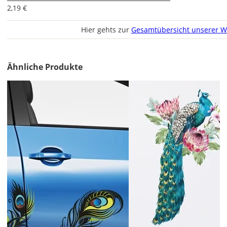
2,19 €
Hier gehts zur
Gesamtübersicht unserer W
Lieferzeit
&
Ähnliche Produkte
Versandkosten?
DE
EU
AT
CH