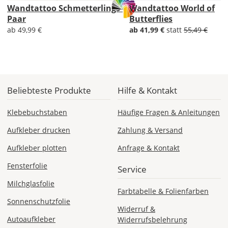
Mo., 17.08. -
Wandtattoo Schmetterlings-
Wandtattoo World of
Fr., 21.08.
Paar
Butterflies
ab 49,99 €
ab 41,99 €
statt
55,49 €
1,99 EUR
ohne
Produktionsaufschlag
Versandkosten 1,99
EUR
Priority
Beliebteste Produkte
Hilfe & Kontakt
Deutschland
Klebebuchstaben
Häufige Fragen & Anleitungen
Aufkleber drucken
Zahlung & Versand
Do., 13.08. -
Aufkleber plotten
Anfrage & Kontakt
Mo., 17.08.
Fensterfolie
Service
ab 7,98
Milchglasfolie
Produktionsaufschlag
Farbtabelle & Folienfarben
ab 5,99 EUR*
Sonnenschutzfolie
Versandkosten 1,99
Widerruf &
EUR
Autoaufkleber
Widerrufsbelehrung