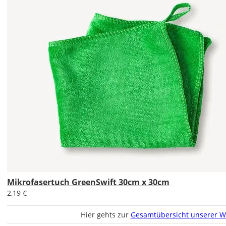
Soll
das
Wandtattoo
gespiegelt
werden?
Bild
Mikrofasertuch GreenSwift 30cm x 30cm
2,19 €
Hier gehts zur
Gesamtübersicht unserer W
Lieferzeit