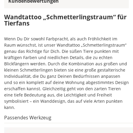
Kundenbewertungen
ein
mehrfarbiges
Wandtattoo
Wandtattoo „Schmetterlingstraum“ für
einfarbig.
Tierfans
Mit
einem
Wenn Du Dir sowohl Farbpracht, als auch Fröhlichkeit im
Klick
Raum wünschst, ist unser Wandtattoo „Schmetterlingstraum“
auf
genau das Richtige für Dich. Die süßen Tiere punkten mit
das
kräftigen Farben und niedlichen Details, die zu echten
Farbvorschau-
Blickfängern werden. Durch die Kombination aus großen und
Bild,
kleinen Schmetterlingen bieten sie eine große gestalterische
öffnet
Individualität, die Du ganz Deinen Bedürfnissen anpassen
sich
und so ein komplett auf deine Wohnung abgestimmtes Design
die
erschaffen kannst. Gleichzeitig geht von den zarten Tieren
Farbvorschau
eine tiefe Bedeutung aus, die Leichtigkeit und Freiheit
entsprechend
symbolisiert – ein Wanddesign, das auf viele Arten punkten
Deiner
kann.
Farbauswahl.
Passendes Werkzeug
Hier
kannst