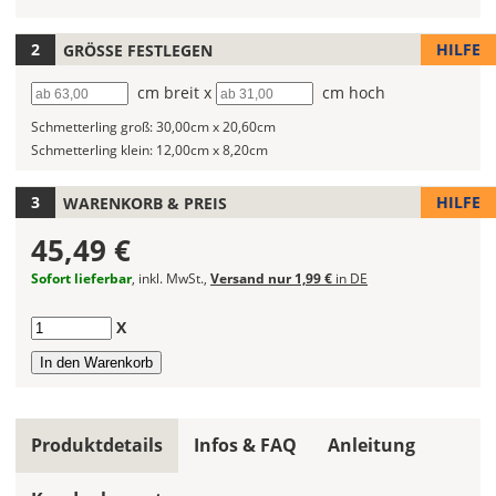
2)
Wandtattoos
fest!
HILFE
GRÖSSE FESTLEGEN
Bei
Breite
cm breit x
Höhe
cm hoch
mehrfarbigen
Schmetterling groß:
30,00cm x 20,60cm
Wandtattoos
Schmetterling klein:
12,00cm x 8,20cm
kannst
Du
die
HILFE
WARENKORB & PREIS
Farben
45,49 €
frei
kombinieren.
Sofort lieferbar
, inkl. MwSt.,
Versand nur 1,99 €
in DE
Wählst
Du
Anzahl
X
in
allen
Farbfeldern
die
gleiche
Produktdetails
Infos & FAQ
Anleitung
Farbe,
wird