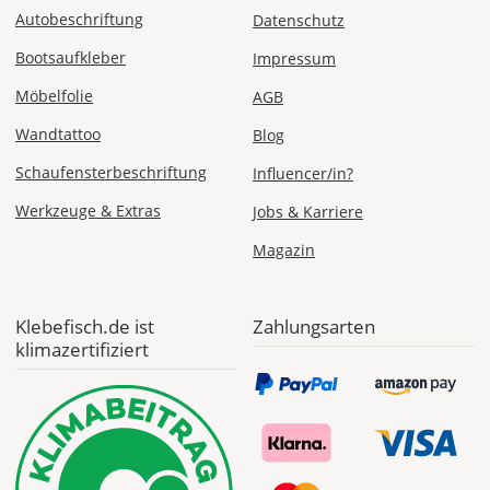
Express
Autobeschriftung
Datenschutz
Deutschland
Bootsaufkleber
Impressum
Möbelfolie
AGB
Wandtattoo
Blog
Mo., 10.08. -
Di., 11.08.
Schaufensterbeschriftung
Influencer/in?
ab 24,98
Werkzeuge & Extras
Jobs & Karriere
Produktionsaufschlag
ab 9,99 EUR*
Magazin
Versandkosten 14,99
EUR
Klebefisch.de ist
Zahlungsarten
*
klimazertifiziert
Abhängig
vom
Bestellwert:
Die
genauen
Produktionskosten