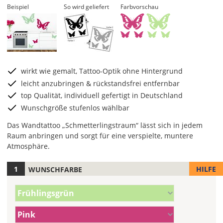
Beispiel
So wird geliefert
Farbvorschau
wirkt wie gemalt, Tattoo-Optik ohne Hintergrund
leicht anzubringen & rückstandsfrei entfernbar
top Qualität, individuell gefertigt in Deutschland
Wunschgröße stufenlos wählbar
Das Wandtattoo „Schmetterlingstraum“ lässt sich in jedem
Raum anbringen und sorgt für eine verspielte, muntere
Atmosphäre.
HILFE
WUNSCHFARBE
Hier
legst
Farbe/n
Du
Frühlingsgrün
(Wert
die
1)
Farbe/n
Farbe
Pink
(Wert
Deines