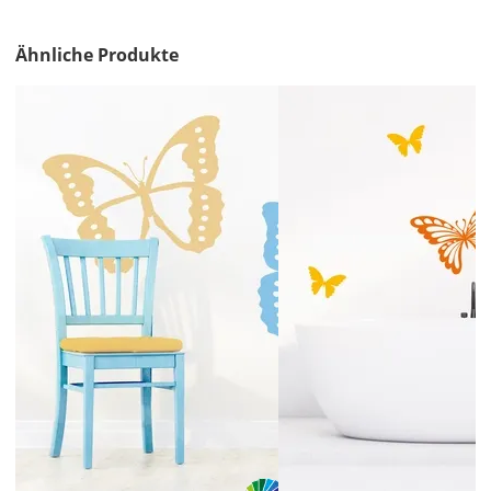
&
Versandkosten?
Ähnliche Produkte
DE
EU
AT
CH
Economy
Deutschland