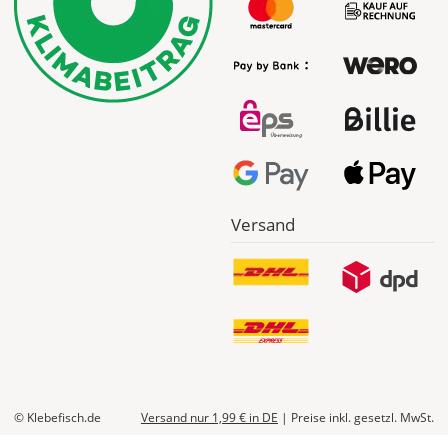
werden
Dir
im
Checkout
angezeigt.
Versand
© Klebefisch.de
Versand nur 1,99 €
in DE
|
Preise inkl. gesetzl. MwSt.