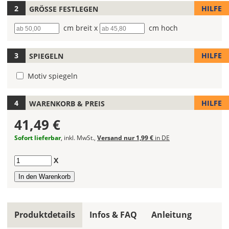
Deines
HILFE
GRÖSSE FESTLEGEN
Wandtattoos
Breite
cm breit x
Höhe
cm hoch
fest!
Bei
HILFE
SPIEGELN
mehrfarbigen
Wandtattoos
Motiv spiegeln
kannst
Du
die
HILFE
WARENKORB & PREIS
Farben
41,49 €
frei
kombinieren.
Sofort lieferbar
, inkl. MwSt.,
Versand nur 1,99 €
in DE
Wählst
Du
Anzahl
X
in
allen
Farbfeldern
die
gleiche
Produktdetails
Infos & FAQ
Anleitung
Farbe,
wird