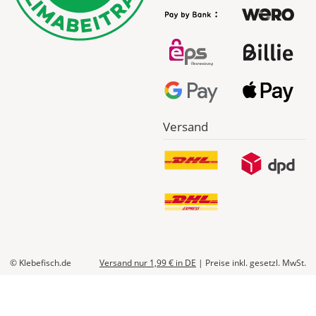
werden
Dir
im
Checkout
angezeigt.
Versand
© Klebefisch.de
Versand nur 1,99 €
in DE
|
Preise inkl. gesetzl. MwSt.