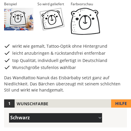
Beispiel
So wird geliefert
Farbvorschau
wirkt wie gemalt, Tattoo-Optik ohne Hintergrund
leicht anzubringen & rückstandsfrei entfernbar
top Qualität, individuell gefertigt in Deutschland
Wunschgröße stufenlos wählbar
Das Wandtattoo Nanuk das Eisbärbaby setzt ganz auf
Niedlichkeit. Das Bärchen überzeugt mit seinem schlichten
Stil und wirkt wie handgemalt.
HILFE
WUNSCHFARBE
Hier
legst
Farbe/n
Du
Schwarz
(Wert
die
1)
Farbe