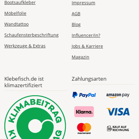
Bootsaufkleber
Impressum
Express
Möbelfolie
Deutschland
AGB
Wandtattoo
Blog
Schaufensterbeschriftung
Influencer/in?
Fr., 07.08. -
Werkzeuge & Extras
Jobs & Karriere
Mo., 10.08.
Magazin
ab 24,98
Produktionsaufschlag
ab 9,99 EUR*
Versandkosten 14,99
Klebefisch.de ist
Zahlungsarten
EUR
klimazertifiziert
*
Abhängig
vom
Bestellwert:
Die
genauen
Produktionskosten