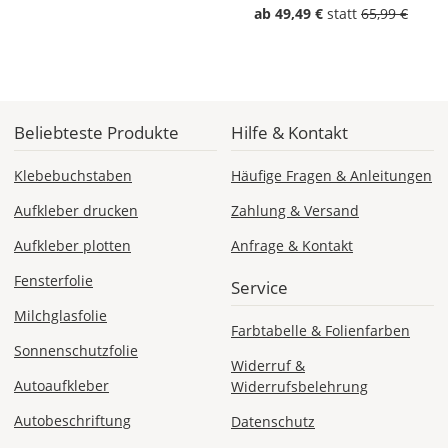
ab 49,49 €
statt
65,99 €
Fr., 14.08. -
Mi., 19.08.
1,99 EUR
ohne
Produktionsaufschlag
Versandkosten 1,99
Beliebteste Produkte
Hilfe & Kontakt
EUR
Klebebuchstaben
Häufige Fragen & Anleitungen
Priority
Deutschland
Aufkleber drucken
Zahlung & Versand
Aufkleber plotten
Anfrage & Kontakt
Fensterfolie
Service
Di., 11.08. - Fr.,
Milchglasfolie
14.08.
Farbtabelle & Folienfarben
Sonnenschutzfolie
ab 7,98
Widerruf &
Produktionsaufschlag
Autoaufkleber
Widerrufsbelehrung
ab 5,99 EUR*
Versandkosten 1,99
Autobeschriftung
Datenschutz
EUR