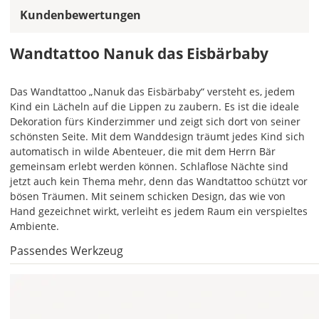
Kundenbewertungen
ein
mehrfarbiges
Wandtattoo
Wandtattoo Nanuk das Eisbärbaby
einfarbig.
Mit
Das Wandtattoo „Nanuk das Eisbärbaby“ versteht es, jedem
einem
Kind ein Lächeln auf die Lippen zu zaubern. Es ist die ideale
Klick
Dekoration fürs Kinderzimmer und zeigt sich dort von seiner
auf
schönsten Seite. Mit dem Wanddesign träumt jedes Kind sich
das
automatisch in wilde Abenteuer, die mit dem Herrn Bär
Farbvorschau-
gemeinsam erlebt werden können. Schlaflose Nächte sind
Bild,
jetzt auch kein Thema mehr, denn das Wandtattoo schützt vor
öffnet
bösen Träumen. Mit seinem schicken Design, das wie von
sich
Hand gezeichnet wirkt, verleiht es jedem Raum ein verspieltes
die
Ambiente.
Farbvorschau
entsprechend
Passendes Werkzeug
Deiner
Farbauswahl.
Hier
kannst