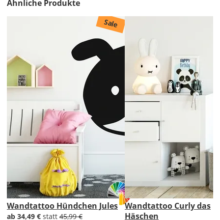
Ähnliche Produkte
&
Versandkosten?
Sale
DE
EU
AT
CH
Economy
Deutschland
Wandtattoo Hündchen Jules
Wandtattoo Curly das
Häschen
ab 34,49 €
statt
45,99 €