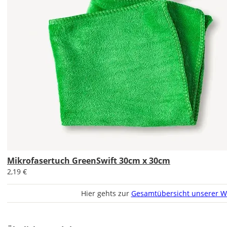
Bild
Soll
das
Wandtattoo
gespiegelt
werden?
Bild
Mikrofasertuch GreenSwift 30cm x 30cm
2,19 €
Hier gehts zur
Gesamtübersicht unserer W
Lieferzeit