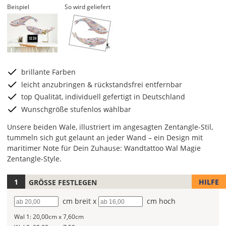
Beispiel
So wird geliefert
brillante Farben
leicht anzubringen & rückstandsfrei entfernbar
top Qualität, individuell gefertigt in Deutschland
Wunschgröße stufenlos wählbar
Unsere beiden Wale, illustriert im angesagten Zentangle-Stil,
tummeln sich gut gelaunt an jeder Wand – ein Design mit
maritimer Note für Dein Zuhause: Wandtattoo Wal Magie
Zentangle-Style.
HILFE
GRÖSSE FESTLEGEN
Hier
kannst
Breite
cm breit x
Höhe
cm hoch
Du
die
Wal 1:
20,00cm x 7,60cm
Größe