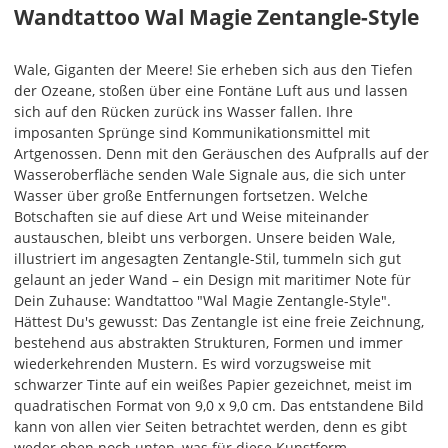
Wandtattoo Wal Magie Zentangle-Style
Wale, Giganten der Meere! Sie erheben sich aus den Tiefen
der Ozeane, stoßen über eine Fontäne Luft aus und lassen
Soll
sich auf den Rücken zurück ins Wasser fallen. Ihre
das
imposanten Sprünge sind Kommunikationsmittel mit
Wandtattoo
Artgenossen. Denn mit den Geräuschen des Aufpralls auf der
gespiegelt
Wasseroberfläche senden Wale Signale aus, die sich unter
werden?
Wasser über große Entfernungen fortsetzen. Welche
Botschaften sie auf diese Art und Weise miteinander
Bild
austauschen, bleibt uns verborgen. Unsere beiden Wale,
illustriert im angesagten Zentangle-Stil, tummeln sich gut
gelaunt an jeder Wand – ein Design mit maritimer Note für
Dein Zuhause: Wandtattoo "Wal Magie Zentangle-Style".
Hättest Du's gewusst: Das Zentangle ist eine freie Zeichnung,
bestehend aus abstrakten Strukturen, Formen und immer
wiederkehrenden Mustern. Es wird vorzugsweise mit
Lieferzeit
schwarzer Tinte auf ein weißes Papier gezeichnet, meist im
&
quadratischen Format von 9,0 x 9,0 cm. Das entstandene Bild
Versandkosten?
kann von allen vier Seiten betrachtet werden, denn es gibt
weder oben noch unten, was für diese Kunstform