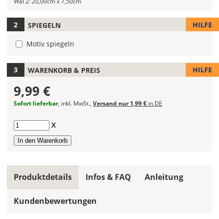
Wal 2:
20,00cm x 7,50cm
Deines
Wandtattoos
HILFE
SPIEGELN
festlegen.
Motiv spiegeln
Die
jeweils
voreingestellte
HILFE
WARENKORB & PREIS
Größe
9,99 €
zeigt
die
Sofort lieferbar
, inkl. MwSt.,
Versand nur 1,99 €
in DE
erforderliche
Mindestgröße.
Anzahl
X
Soll
das
Wandtattoo
gespiegelt
Produktdetails
Infos & FAQ
Anleitung
werden?
Bild
Kundenbewertungen