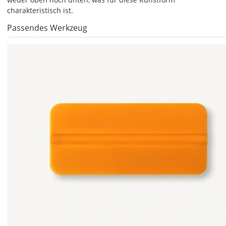
charakteristisch ist.
Passendes Werkzeug
DE
EU
AT
CH
Economy
Deutschland
Sa., 15.08. -
Do., 20.08.