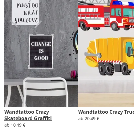
Lieferzeit
&
Versandkosten?
DE
EU
AT
CH
Wandtattoo Crazy
Wandtattoo Crazy Truck
Skateboard Graffiti
ab 20,49 €
Economy
ab 10,49 €
Deutschland