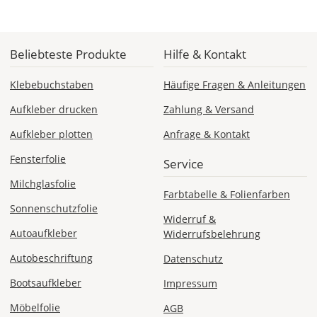
Mi., 19.08. -
Beliebteste Produkte
Hilfe & Kontakt
Mo., 24.08.
Klebebuchstaben
Häufige Fragen & Anleitungen
1,99 EUR
ohne
Aufkleber drucken
Zahlung & Versand
Produktionsaufschlag
Versandkosten 1,99
Aufkleber plotten
Anfrage & Kontakt
EUR
Fensterfolie
Service
Priority
Deutschland
Milchglasfolie
Farbtabelle & Folienfarben
Sonnenschutzfolie
Widerruf &
Autoaufkleber
Widerrufsbelehrung
Sa., 15.08. -
Autobeschriftung
Datenschutz
Mi., 19.08.
Bootsaufkleber
Impressum
ab 7,98
Möbelfolie
AGB
Produktionsaufschlag