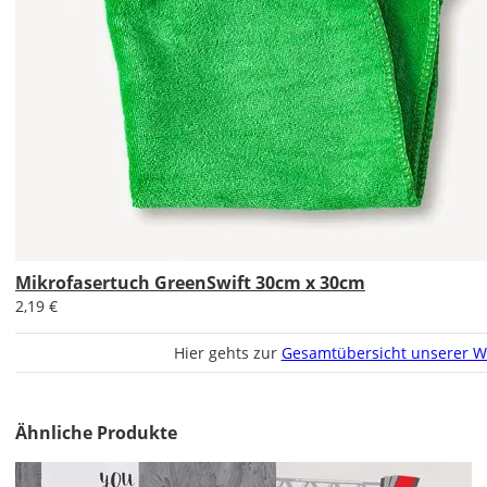
gespiegelt
werden?
Bild
Soll
das
Mikrofasertuch GreenSwift 30cm x 30cm
Wandtattoo
2,19 €
gespiegelt
werden?
Hier gehts zur
Gesamtübersicht unserer W
Bild
Ähnliche Produkte