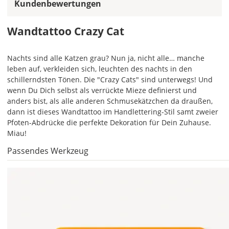
Kundenbewertungen
gleiche
Farbe,
wird
Wandtattoo Crazy Cat
ein
mehrfarbiges
Nachts sind alle Katzen grau? Nun ja, nicht alle… manche
Wandtattoo
leben auf, verkleiden sich, leuchten des nachts in den
einfarbig.
schillerndsten Tönen. Die "Crazy Cats" sind unterwegs! Und
Mit
wenn Du Dich selbst als verrückte Mieze definierst und
einem
anders bist, als alle anderen Schmusekätzchen da draußen,
Klick
dann ist dieses Wandtattoo im Handlettering-Stil samt zweier
auf
Pfoten-Abdrücke die perfekte Dekoration für Dein Zuhause.
das
Miau!
Farbvorschau-
Passendes Werkzeug
Bild,
öffnet
sich
die
Farbvorschau
entsprechend
Deiner
Farbauswahl.