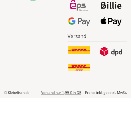
Die
genauen
Produktionskosten
werden
Dir
im
Versand
Checkout
angezeigt.
© Klebefisch.de
Versand nur 1,99 €
in DE
|
Preise inkl. gesetzl. MwSt.