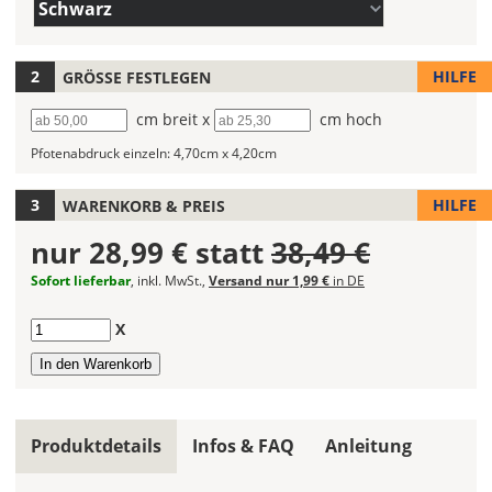
Farbe/n
Du
Schwarz
(Wert
die
1)
Farbe
Deines
HILFE
GRÖSSE FESTLEGEN
Wandtattoos
Breite
cm breit x
Höhe
cm hoch
fest!
Pfotenabdruck einzeln:
4,70cm x 4,20cm
Bei
mehrfarbigen
Wandtattoos
HILFE
WARENKORB & PREIS
kannst
nur
28,99 €
statt
38,49 €
Du
die
Sofort lieferbar
, inkl. MwSt.,
Versand nur 1,99 €
in DE
Farben
frei
Anzahl
X
kombinieren.
Wählst
Du
in
allen
Produktdetails
Infos & FAQ
Anleitung
Farbfeldern
die