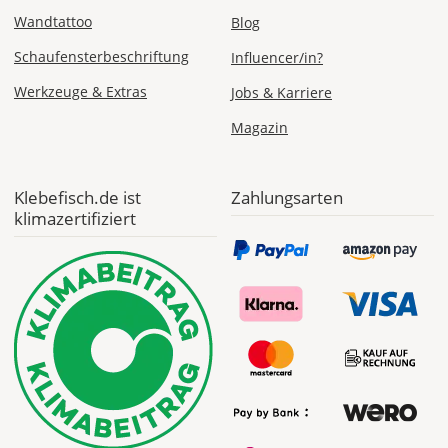
ab 5,99 EUR*
Versandkosten 1,99
Wandtattoo
Blog
EUR
Schaufensterbeschriftung
Influencer/in?
Express
Werkzeuge & Extras
Jobs & Karriere
Deutschland
Magazin
Mi., 12.08. -
Klebefisch.de ist
Zahlungsarten
Do., 13.08.
klimazertifiziert
ab 24,98
Produktionsaufschlag
ab 9,99 EUR*
Versandkosten 14,99
EUR
*
Abhängig
vom
Bestellwert: