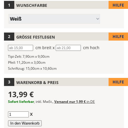
HILFE
WUNSCHFARBE
Hier
legst
Farbe/n
Du
Weiß
(Wert
die
1)
Farbe
Deines
HILFE
GRÖSSE FESTLEGEN
Wandtattoos
Breite
cm breit x
Höhe
cm hoch
fest!
Tipi-Zelt:
7,90cm x 9,00cm
Bei
Pfeil:
11,20cm x 3,00cm
mehrfarbigen
Schriftzug:
15,00cm x 10,60cm
Wandtattoos
kannst
Du
HILFE
WARENKORB & PREIS
die
13,99 €
Farben
frei
Sofort lieferbar
, inkl. MwSt.,
Versand nur 1,99 €
in DE
kombinieren.
Wählst
Anzahl
X
Du
in