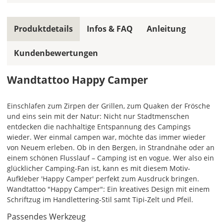
allen
Farbfeldern
die
Produktdetails
Infos & FAQ
Anleitung
gleiche
Farbe,
Kundenbewertungen
wird
ein
mehrfarbiges
Wandtattoo Happy Camper
Wandtattoo
einfarbig.
Einschlafen zum Zirpen der Grillen, zum Quaken der Frösche
Mit
und eins sein mit der Natur: Nicht nur Stadtmenschen
einem
entdecken die nachhaltige Entspannung des Campings
Klick
wieder. Wer einmal campen war, möchte das immer wieder
auf
von Neuem erleben. Ob in den Bergen, in Strandnähe oder an
das
einem schönen Flusslauf – Camping ist en vogue. Wer also ein
Farbvorschau-
glücklicher Camping-Fan ist, kann es mit diesem Motiv-
Bild,
Aufkleber 'Happy Camper' perfekt zum Ausdruck bringen.
öffnet
Wandtattoo "Happy Camper": Ein kreatives Design mit einem
sich
Schriftzug im Handlettering-Stil samt Tipi-Zelt und Pfeil.
die
Passendes Werkzeug
Farbvorschau