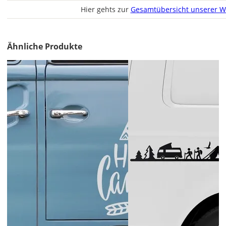
Hier gehts zur
Gesamtübersicht unserer W
Ähnliche Produkte
Lieferzeit
&
Versandkosten?
DE
EU
AT
CH