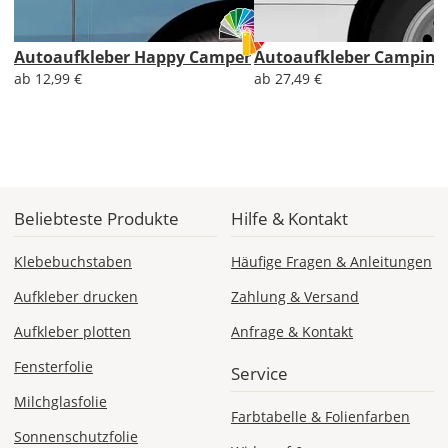
Economy
Deutschland
Autoaufkleber Happy Camper
Autoaufkleber Camping 
ab 12,99 €
ab 27,49 €
Mo., 17.08. -
Fr., 21.08.
1,99 EUR
ohne
Beliebteste Produkte
Hilfe & Kontakt
Produktionsaufschlag
Versandkosten 1,99
EUR
Klebebuchstaben
Häufige Fragen & Anleitungen
Priority
Aufkleber drucken
Zahlung & Versand
Deutschland
Aufkleber plotten
Anfrage & Kontakt
Fensterfolie
Service
Milchglasfolie
Do., 13.08. -
Farbtabelle & Folienfarben
Mo., 17.08.
Sonnenschutzfolie