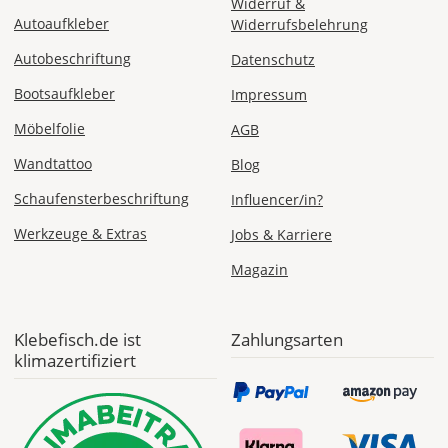
Widerruf &
Autoaufkleber
Widerrufsbelehrung
ab 7,98
Produktionsaufschlag
Autobeschriftung
Datenschutz
ab 5,99 EUR*
Versandkosten 1,99
EUR
Bootsaufkleber
Impressum
Möbelfolie
AGB
Express
Deutschland
Wandtattoo
Blog
Schaufensterbeschriftung
Influencer/in?
Werkzeuge & Extras
Jobs & Karriere
Mo., 10.08. -
Di., 11.08.
Magazin
ab 24,98
Produktionsaufschlag
Klebefisch.de ist
Zahlungsarten
ab 9,99 EUR*
klimazertifiziert
Versandkosten 14,99
EUR
*