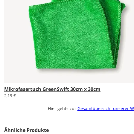
Bild
Soll
das
Wandtattoo
gespiegelt
werden?
Mikrofasertuch GreenSwift 30cm x 30cm
Bild
2,19 €
Hier gehts zur
Gesamtübersicht unserer W
Ähnliche Produkte