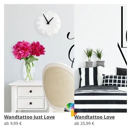
Lieferzeit
&
Versandkosten?
DE
EU
AT
CH
Economy
Deutschland
Wandtattoo Just Love
Wandtattoo Love
ab 9,99 €
ab 25,99 €