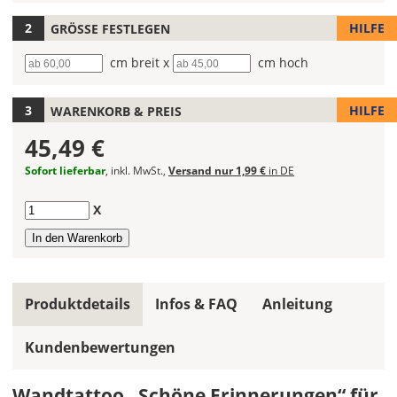
1)
Farbe
Deines
HILFE
GRÖSSE FESTLEGEN
Wandtattoos
Breite
cm breit x
Höhe
cm hoch
fest!
Bei
HILFE
WARENKORB & PREIS
mehrfarbigen
Wandtattoos
45,49 €
kannst
Du
Sofort lieferbar
, inkl. MwSt.,
Versand nur 1,99 €
in DE
die
Farben
Anzahl
X
frei
kombinieren.
Wählst
Du
in
Produktdetails
Infos & FAQ
Anleitung
allen
Farbfeldern
Kundenbewertungen
die
gleiche
Wandtattoo „Schöne Erinnerungen“ für
Farbe,