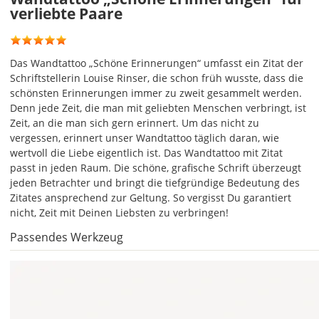
verliebte Paare
wird
ein
mehrfarbiges
Wandtattoo
Das Wandtattoo „Schöne Erinnerungen“ umfasst ein Zitat der
einfarbig.
Schriftstellerin Louise Rinser, die schon früh wusste, dass die
schönsten Erinnerungen immer zu zweit gesammelt werden.
Mit
Denn jede Zeit, die man mit geliebten Menschen verbringt, ist
einem
Zeit, an die man sich gern erinnert. Um das nicht zu
Klick
vergessen, erinnert unser Wandtattoo täglich daran, wie
auf
wertvoll die Liebe eigentlich ist. Das Wandtattoo mit Zitat
das
passt in jeden Raum. Die schöne, grafische Schrift überzeugt
Farbvorschau-
jeden Betrachter und bringt die tiefgründige Bedeutung des
Bild,
Zitates ansprechend zur Geltung. So vergisst Du garantiert
öffnet
nicht, Zeit mit Deinen Liebsten zu verbringen!
sich
die
Passendes Werkzeug
Farbvorschau
entsprechend
Deiner
Farbauswahl.
Hier