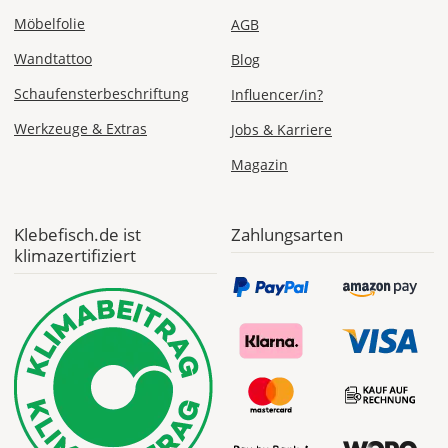
Möbelfolie
AGB
Express
Wandtattoo
Deutschland
Blog
Schaufensterbeschriftung
Influencer/in?
Werkzeuge & Extras
Jobs & Karriere
Mo., 10.08. -
Magazin
Di., 11.08.
ab 24,98
Klebefisch.de ist
Zahlungsarten
Produktionsaufschlag
ab 9,99 EUR*
klimazertifiziert
Versandkosten 14,99
EUR
*
Abhängig
vom
Bestellwert:
Die
genauen