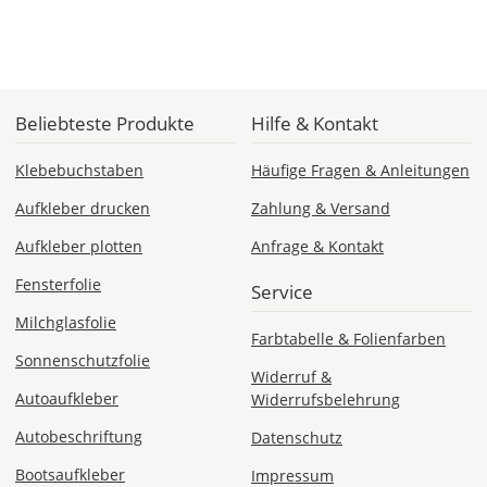
Mo., 17.08. -
Fr., 21.08.
1,99 EUR
Beliebteste Produkte
Hilfe & Kontakt
ohne
Produktionsaufschlag
Versandkosten 1,99
Klebebuchstaben
Häufige Fragen & Anleitungen
EUR
Aufkleber drucken
Zahlung & Versand
Priority
Deutschland
Aufkleber plotten
Anfrage & Kontakt
Fensterfolie
Service
Milchglasfolie
Farbtabelle & Folienfarben
Do., 13.08. -
Sonnenschutzfolie
Mo., 17.08.
Widerruf &
Autoaufkleber
Widerrufsbelehrung
ab 7,98
Produktionsaufschlag
Autobeschriftung
Datenschutz
ab 5,99 EUR*
Versandkosten 1,99
Bootsaufkleber
Impressum
EUR