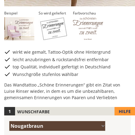
Beispiel
So wird geliefert
Farbvorschau
wirkt wie gemalt, Tattoo-Optik ohne Hintergrund
leicht anzubringen & rückstandsfrei entfernbar
top Qualität, individuell gefertigt in Deutschland
Wunschgröße stufenlos wählbar
Das Wandtattoo „Schöne Erinnerungen“ gibt ein Zitat von
Luise Rinser wieder, in dem es um die unbezahlbaren,
gemeinsamen Erinnerungen von Paaren und Verliebten
HILFE
WUNSCHFARBE
Hier
legst
Farbe/n
Du
Nougatbraun
(Wert
die