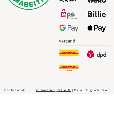
Produktionskosten
werden
Dir
im
Checkout
angezeigt.
Versand
© Klebefisch.de
Versand nur 1,99 €
in DE
|
Preise inkl. gesetzl. MwSt.