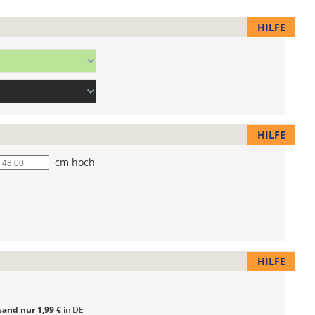
HILFE
HILFE
he
cm hoch
HILFE
sand nur 1,99 €
in DE