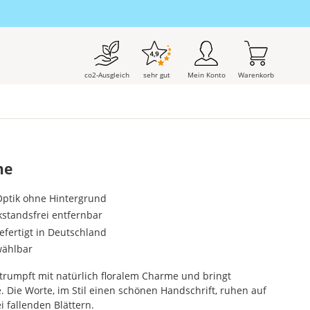
co2-Ausgleich
sehr gut
Mein Konto
Warenkorb
ne
-Optik ohne Hintergrund
kstandsfrei entfernbar
gefertigt in Deutschland
wählbar
trumpft mit natürlich floralem Charme und bringt
 Die Worte, im Stil einen schönen Handschrift, ruhen auf
 fallenden Blättern.