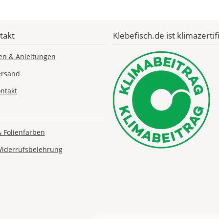
Economy
Deutschland
takt
Klebefisch.de ist klimazertifi
en & Anleitungen
Fr., 14.08. -
ersand
Mi., 19.08.
ntakt
1,99 EUR
ohne
Produktionsaufschlag
Versandkosten 1,99
& Folienfarben
EUR
Widerrufsbelehrung
Priority
Deutschland
Di., 11.08. - Fr.,