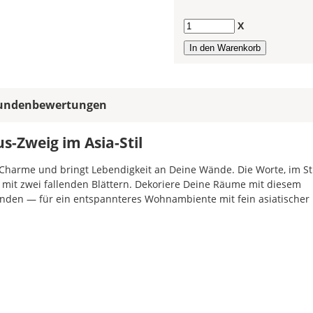
in
allen
Anzahl
X
Farbfeldern
die
gleiche
Farbe,
wird
undenbewertungen
ein
mehrfarbiges
Wandtattoo
-Zweig im Asia-Stil
einfarbig.
Charme und bringt Lebendigkeit an Deine Wände. Die Worte, im Sti
Mit
mit zwei fallenden Blättern. Dekoriere Deine Räume mit diesem
einem
nden — für ein entspannteres Wohnambiente mit fein asiatischer
Klick
auf
das
Farbvorschau-
Bild,
öffnet
sich
die