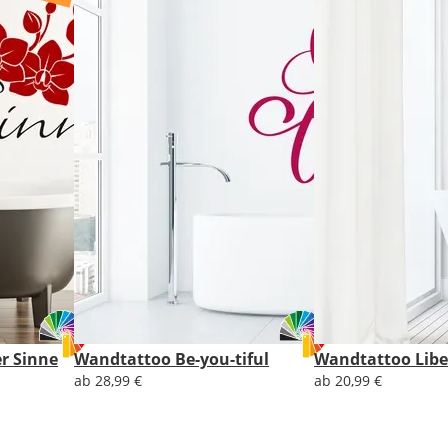
Lieferzeit
&
Versandkosten?
DE
EU
r Sinne
Wandtattoo Be-you-tiful
Wandtattoo Libe
AT
ab 28,99 €
ab 20,99 €
CH