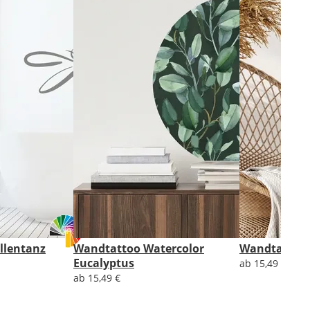
llentanz
Wandtattoo Watercolor
Wandtattoo 
Eucalyptus
ab 15,49 €
ab 15,49 €