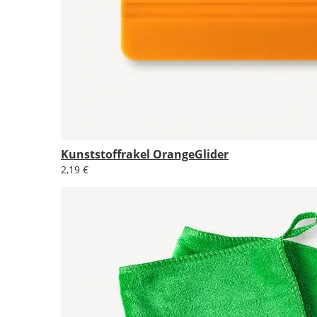
Kunststoffrakel OrangeGlider
2,19 €