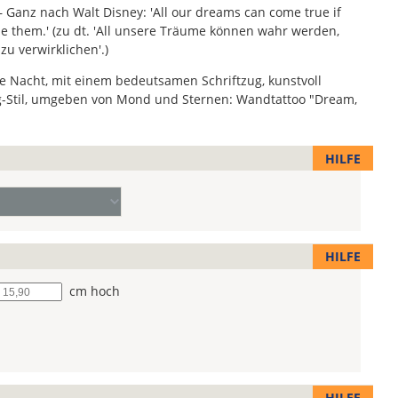
– Ganz nach Walt Disney: 'All our dreams can come true if
e them.' (zu dt. 'All unsere Träume können wahr werden,
u verwirklichen'.)
 die Nacht, mit einem bedeutsamen Schriftzug, kunstvoll
g-Stil, umgeben von Mond und Sternen: Wandtattoo "Dream,
HILFE
HILFE
he
cm hoch
HILFE