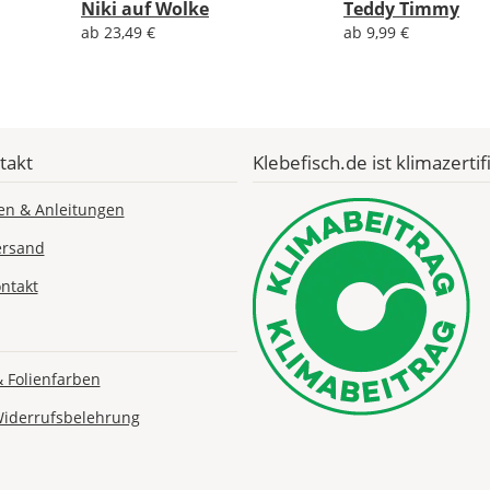
EU
Niki auf Wolke
Teddy Timmy
ab 23,49 €
ab 9,99 €
AT
CH
takt
Klebefisch.de ist klimazertifi
Economy
en & Anleitungen
Deutschland
ersand
ntakt
Mo., 17.08. -
Fr., 21.08.
& Folienfarben
1,99 EUR
ohne
Widerrufsbelehrung
Produktionsaufschlag
Versandkosten 1,99
EUR