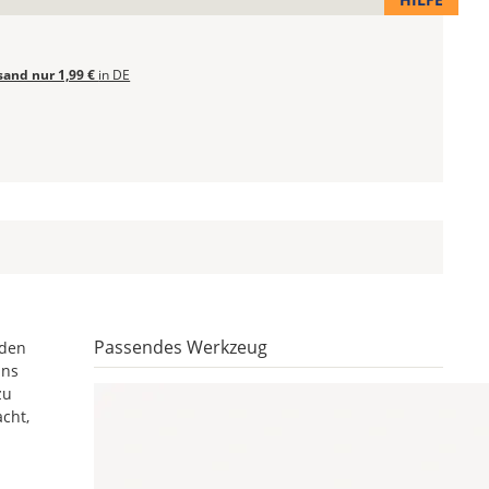
sand nur 1,99 €
in DE
Passendes Werkzeug
nden
uns
zu
acht,