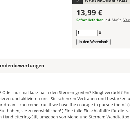
WARENKORB & PREIS
die
13,99 €
Farben
frei
Sofort lieferbar
, inkl. MwSt.,
Ver
kombinieren.
Wählst
Anzahl
X
Du
in
allen
Farbfeldern
die
undenbewertungen
gleiche
Farbe,
wird
ein
mehrfarbiges
? Oder nur mal kurz nach den Sternen greifen? Klingt verrückt? Fi
Wandtattoo
vieren und aktivieren uns. Sie schenken Vertrauen und bestärken 
einfarbig.
our dreams can come true if we have the courage to pursue them.' (
haben, sie zu verwirklichen'.) Eine tolle Einschlafhilfe für die N
Mit
im Handlettering-Stil, umgeben von Mond und Sternen: Wandtattoo
einem
Klick