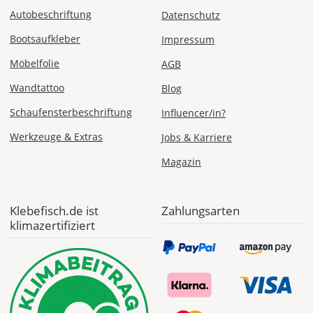
Express
Autobeschriftung
Datenschutz
Deutschland
Bootsaufkleber
Impressum
Möbelfolie
AGB
Wandtattoo
Blog
Di., 11.08. -
Mi., 12.08.
Schaufensterbeschriftung
Influencer/in?
ab 24,98
Werkzeuge & Extras
Jobs & Karriere
Produktionsaufschlag
ab 9,99 EUR*
Magazin
Versandkosten 14,99
EUR
Klebefisch.de ist
Zahlungsarten
*
klimazertifiziert
Abhängig
vom
Bestellwert:
Die
genauen
Produktionskosten