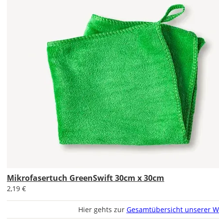
Bild
Soll
das
Wandtattoo
gespiegelt
werden?
Bild
Mikrofasertuch GreenSwift 30cm x 30cm
2,19 €
Hier gehts zur
Gesamtübersicht unserer W
Lieferzeit