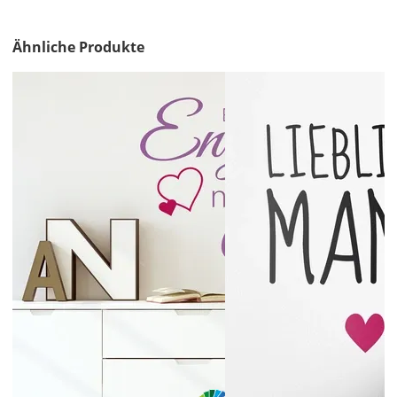
&
Versandkosten?
Ähnliche Produkte
DE
EU
AT
CH
Economy
Deutschland