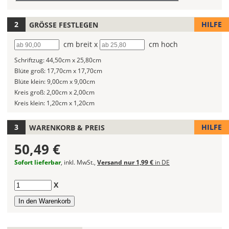
(Wert
Deines
2)
Wandtattoos
fest!
HILFE
GRÖSSE FESTLEGEN
Bei
Breite
cm breit x
Höhe
cm hoch
mehrfarbigen
Schriftzug:
44,50cm x 25,80cm
Wandtattoos
Blüte groß:
17,70cm x 17,70cm
kannst
Blüte klein:
9,00cm x 9,00cm
Du
Kreis groß:
2,00cm x 2,00cm
die
Kreis klein:
1,20cm x 1,20cm
Farben
frei
kombinieren.
HILFE
WARENKORB & PREIS
Wählst
50,49 €
Du
in
Sofort lieferbar
, inkl. MwSt.,
Versand nur 1,99 €
in DE
allen
Farbfeldern
Anzahl
X
die
gleiche
Farbe,
wird