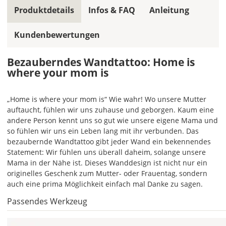
ein
Produktdetails
Infos & FAQ
Anleitung
mehrfarbiges
Wandtattoo
Kundenbewertungen
einfarbig.
Mit
Bezauberndes Wandtattoo: Home is
einem
where your mom is
Klick
auf
das
„Home is where your mom is“ Wie wahr! Wo unsere Mutter
Farbvorschau-
auftaucht, fühlen wir uns zuhause und geborgen. Kaum eine
Bild,
andere Person kennt uns so gut wie unsere eigene Mama und
öffnet
so fühlen wir uns ein Leben lang mit ihr verbunden. Das
sich
bezaubernde Wandtattoo gibt jeder Wand ein bekennendes
die
Statement: Wir fühlen uns überall daheim, solange unsere
Farbvorschau
Mama in der Nähe ist. Dieses Wanddesign ist nicht nur ein
entsprechend
originelles Geschenk zum Mutter- oder Frauentag, sondern
Deiner
auch eine prima Möglichkeit einfach mal Danke zu sagen.
Farbauswahl.
Passendes Werkzeug
Hier
kannst