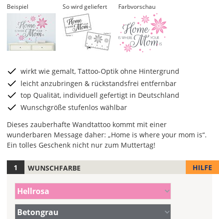
Beispiel
So wird geliefert
Farbvorschau
wirkt wie gemalt, Tattoo-Optik ohne Hintergrund
leicht anzubringen & rückstandsfrei entfernbar
top Qualität, individuell gefertigt in Deutschland
Wunschgröße stufenlos wählbar
Dieses zauberhafte Wandtattoo kommt mit einer
wunderbaren Message daher: „Home is where your mom is“.
Ein tolles Geschenk nicht nur zum Muttertag!
HILFE
WUNSCHFARBE
Hier
legst
Farbe/n
Du
Hellrosa
(Wert
die
1)
Farbe/n
Farbe
Betongrau