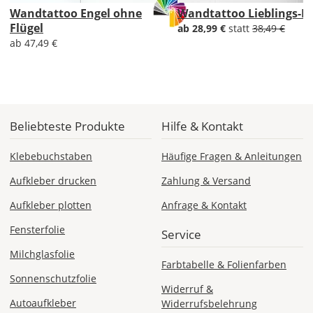
Di., 18.08. -
Wandtattoo Engel ohne
Wandtattoo Lieblings-
Sa., 22.08.
Flügel
ab 28,99 €
statt
38,49 €
ab 47,49 €
1,99 EUR
ohne
Produktionsaufschlag
Versandkosten 1,99
EUR
Priority
Beliebteste Produkte
Hilfe & Kontakt
Deutschland
Klebebuchstaben
Häufige Fragen & Anleitungen
Aufkleber drucken
Zahlung & Versand
Fr., 14.08. - Di.,
Aufkleber plotten
Anfrage & Kontakt
18.08.
Fensterfolie
Service
ab 7,98
Milchglasfolie
Produktionsaufschlag
Farbtabelle & Folienfarben
ab 5,99 EUR*
Sonnenschutzfolie
Versandkosten 1,99
Widerruf &
EUR
Autoaufkleber
Widerrufsbelehrung