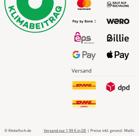
werden
Dir
im
Checkout
angezeigt.
Versand
© Klebefisch.de
Versand nur 1,99 €
in DE
|
Preise inkl. gesetzl. MwSt.