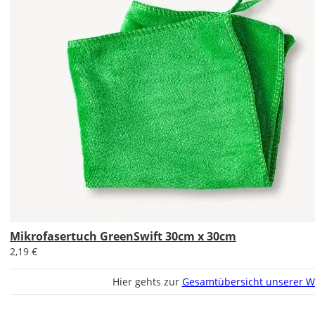
Soll
das
Wandtattoo
gespiegelt
werden?
Bild
Soll
das
Wandtattoo
Mikrofasertuch GreenSwift 30cm x 30cm
gespiegelt
2,19 €
werden?
Hier gehts zur
Gesamtübersicht unserer W
Bild