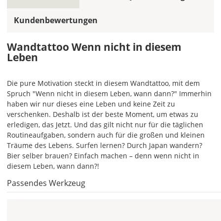
allen
Farbfeldern
Kundenbewertungen
die
gleiche
Wandtattoo Wenn nicht in diesem
Farbe,
Leben
wird
ein
mehrfarbiges
Die pure Motivation steckt in diesem Wandtattoo, mit dem
Wandtattoo
Spruch "Wenn nicht in diesem Leben, wann dann?" Immerhin
einfarbig.
haben wir nur dieses eine Leben und keine Zeit zu
Mit
verschenken. Deshalb ist der beste Moment, um etwas zu
einem
erledigen, das Jetzt. Und das gilt nicht nur für die täglichen
Klick
Routineaufgaben, sondern auch für die großen und kleinen
auf
Träume des Lebens. Surfen lernen? Durch Japan wandern?
das
Bier selber brauen? Einfach machen – denn wenn nicht in
Farbvorschau-
diesem Leben, wann dann?!
Bild,
Passendes Werkzeug
öffnet
sich
die
Farbvorschau