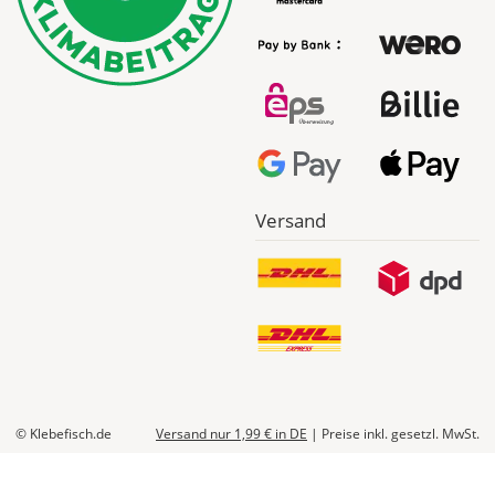
Abhängig
vom
Bestellwert:
Die
genauen
Produktionskosten
werden
Dir
im
Checkout
Versand
angezeigt.
© Klebefisch.de
Versand nur 1,99 €
in DE
|
Preise inkl. gesetzl. MwSt.