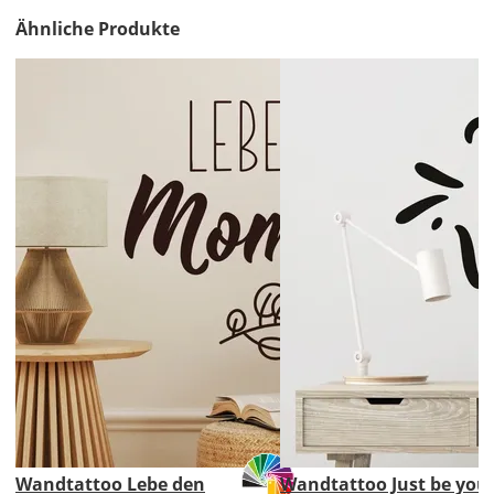
Ähnliche Produkte
Lieferzeit
&
Versandkosten?
DE
EU
AT
CH
Wandtattoo Lebe den
Wandtattoo Just be you