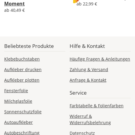
Moment
Economy
ab 22,99 €
Deutschland
ab 40,49 €
Di., 18.08. -
Sa., 22.08.
Beliebteste Produkte
Hilfe & Kontakt
1,99 EUR
Klebebuchstaben
Häufige Fragen & Anleitungen
ohne
Produktionsaufschlag
Aufkleber drucken
Zahlung & Versand
Versandkosten 1,99
EUR
Aufkleber plotten
Anfrage & Kontakt
Priority
Fensterfolie
Service
Deutschland
Milchglasfolie
Farbtabelle & Folienfarben
Sonnenschutzfolie
Widerruf &
Autoaufkleber
Widerrufsbelehrung
Fr., 14.08. - Di.,
18.08.
Autobeschriftung
Datenschutz