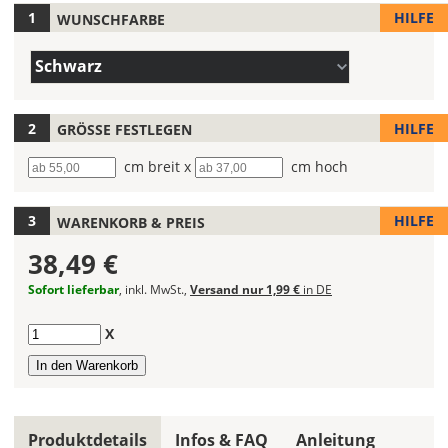
HILFE
WUNSCHFARBE
Hier
legst
Farbe/n
Du
Schwarz
(Wert
die
1)
Farbe
Deines
HILFE
GRÖSSE FESTLEGEN
Wandtattoos
Breite
cm breit x
Höhe
cm hoch
fest!
Bei
HILFE
WARENKORB & PREIS
mehrfarbigen
Wandtattoos
38,49 €
kannst
Du
Sofort lieferbar
, inkl. MwSt.,
Versand nur 1,99 €
in DE
die
Farben
Anzahl
X
frei
kombinieren.
Wählst
Du
in
Produktdetails
Infos & FAQ
Anleitung