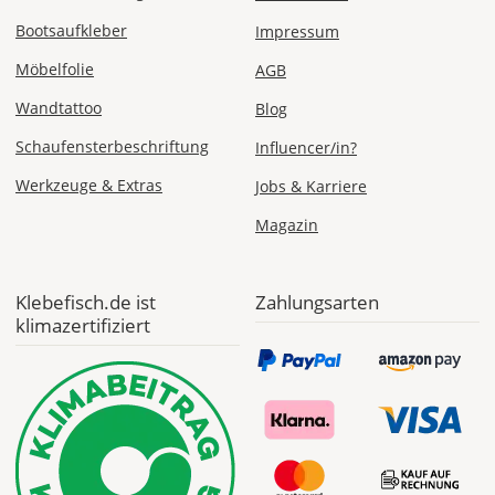
Bootsaufkleber
ab 7,98
Impressum
Produktionsaufschlag
Möbelfolie
AGB
ab 5,99 EUR*
Versandkosten 1,99
EUR
Wandtattoo
Blog
Schaufensterbeschriftung
Influencer/in?
Express
Deutschland
Werkzeuge & Extras
Jobs & Karriere
Magazin
Di., 11.08. -
Mi., 12.08.
Klebefisch.de ist
Zahlungsarten
klimazertifiziert
ab 24,98
Produktionsaufschlag
ab 9,99 EUR*
Versandkosten 14,99
EUR
*