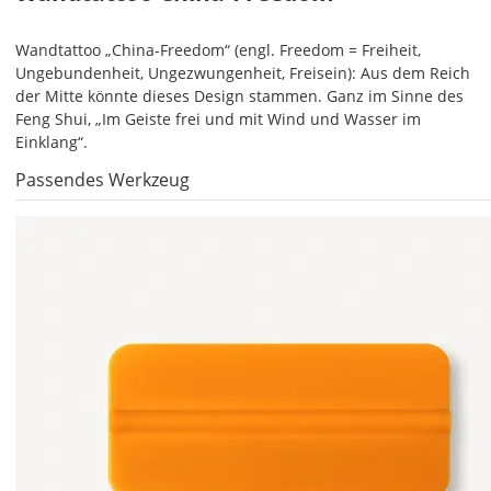
ein
mehrfarbiges
Wandtattoo „China-Freedom“ (engl. Freedom = Freiheit,
Wandtattoo
Ungebundenheit, Ungezwungenheit, Freisein): Aus dem Reich
einfarbig.
der Mitte könnte dieses Design stammen. Ganz im Sinne des
Mit
Feng Shui, „Im Geiste frei und mit Wind und Wasser im
einem
Einklang“.
Klick
Passendes Werkzeug
auf
das
Farbvorschau-
Bild,
öffnet
sich
die
Farbvorschau
entsprechend
Deiner
Farbauswahl.
Hier
kannst