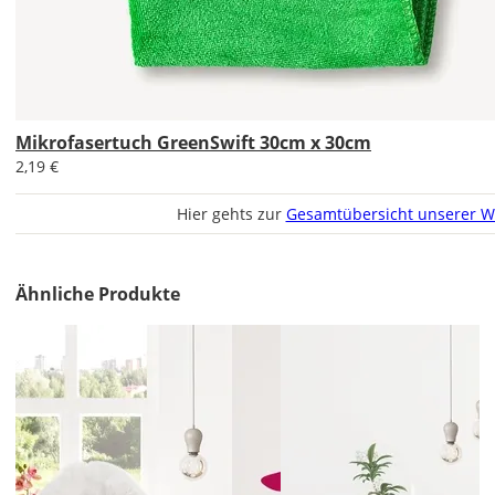
Mikrofasertuch GreenSwift 30cm x 30cm
2,19 €
Soll
das
Hier gehts zur
Gesamtübersicht unserer W
Wandtattoo
gespiegelt
werden?
Ähnliche Produkte
Bild
Lieferzeit