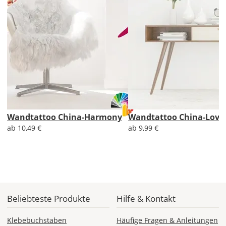
&
Versandkosten?
DE
EU
AT
Wandtattoo China-Harmony
Wandtattoo China-Love
ab 10,49 €
ab 9,99 €
CH
Economy
Deutschland
Beliebteste Produkte
Hilfe & Kontakt
Klebebuchstaben
Häufige Fragen & Anleitungen