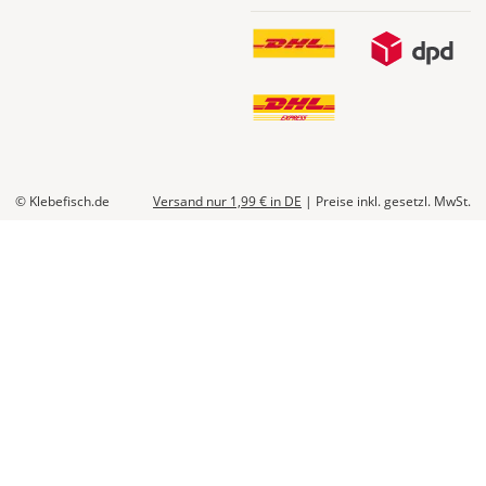
werden
Dir
im
Checkout
angezeigt.
© Klebefisch.de
Versand nur 1,99 €
in DE
|
Preise inkl. gesetzl. MwSt.