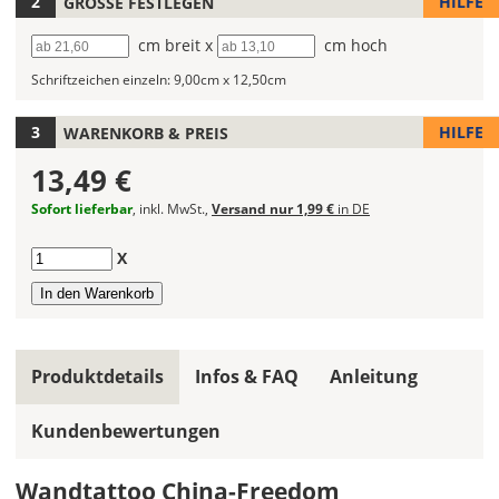
HILFE
GRÖSSE FESTLEGEN
Wandtattoos
Breite
cm breit x
Höhe
cm hoch
fest!
Schriftzeichen einzeln:
9,00cm x 12,50cm
Bei
mehrfarbigen
Wandtattoos
HILFE
WARENKORB & PREIS
kannst
13,49 €
Du
die
Sofort lieferbar
, inkl. MwSt.,
Versand nur 1,99 €
in DE
Farben
frei
Anzahl
X
kombinieren.
Wählst
Du
in
allen
Produktdetails
Infos & FAQ
Anleitung
Farbfeldern
die
Kundenbewertungen
gleiche
Farbe,
wird
Wandtattoo China-Freedom