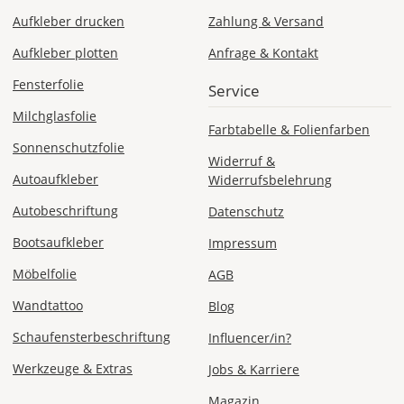
Sa., 15.08. -
Do., 20.08.
Aufkleber drucken
Zahlung & Versand
Aufkleber plotten
Anfrage & Kontakt
1,99 EUR
ohne
Fensterfolie
Service
Produktionsaufschlag
Versandkosten 1,99
EUR
Milchglasfolie
Farbtabelle & Folienfarben
Sonnenschutzfolie
Priority
Widerruf &
Deutschland
Autoaufkleber
Widerrufsbelehrung
Autobeschriftung
Datenschutz
Bootsaufkleber
Impressum
Mi., 12.08. -
Sa., 15.08.
Möbelfolie
AGB
Wandtattoo
Blog
ab 7,98
Produktionsaufschlag
Schaufensterbeschriftung
Influencer/in?
ab 5,99 EUR*
Versandkosten 1,99
Werkzeuge & Extras
Jobs & Karriere
EUR
Magazin