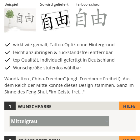
Beispiel
So wird geliefert
Farbvorschau
wirkt wie gemalt, Tattoo-Optik ohne Hintergrund
leicht anzubringen & rückstandsfrei entfernbar
top Qualität, individuell gefertigt in Deutschland
Wunschgröße stufenlos wählbar
Wandtattoo „China-Freedom“ (engl. Freedom = Freiheit): Aus
dem Reich der Mitte könnte dieses Design stammen. Ganz im
Sinne des Feng Shui, "Im Geiste frei..."
HILFE
WUNSCHFARBE
Hier
legst
Farbe/n
Du
Mittelgrau
(Wert
die
1)
Farbe
Deines