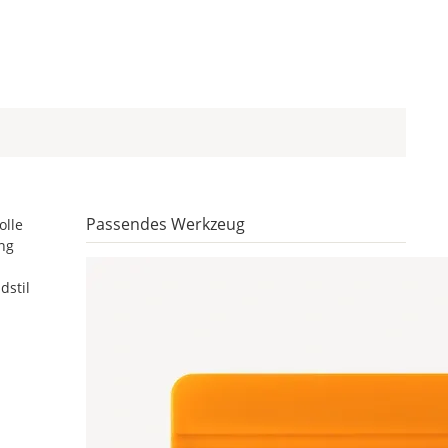
Passendes Werkzeug
olle
ung
dstil