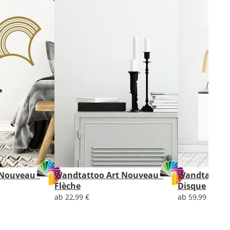
Nouveau -
Wandtattoo Art Nouveau -
Wandtattoo 
Flèche
Disque
ab 22,99 €
ab 59,99 €