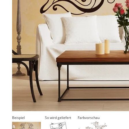
Beispiel
So wird geliefert
Farbvorschau