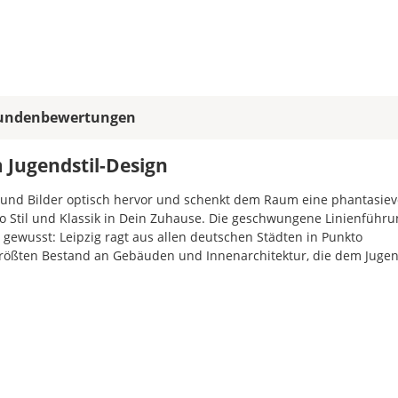
allen
Farbfeldern
die
gleiche
Farbe,
wird
undenbewertungen
ein
mehrfarbiges
Wandtattoo
 Jugendstil-Design
einfarbig.
 und Bilder optisch hervor und schenkt dem Raum eine phantasiev
Mit
oo Stil und Klassik in Dein Zuhause. Die geschwungene Linienführ
einem
s gewusst: Leipzig ragt aus allen deutschen Städten in Punkto
Klick
 größten Bestand an Gebäuden und Innenarchitektur, die dem Jugen
auf
das
Farbvorschau-
Bild,
öffnet
sich
die
Farbvorschau