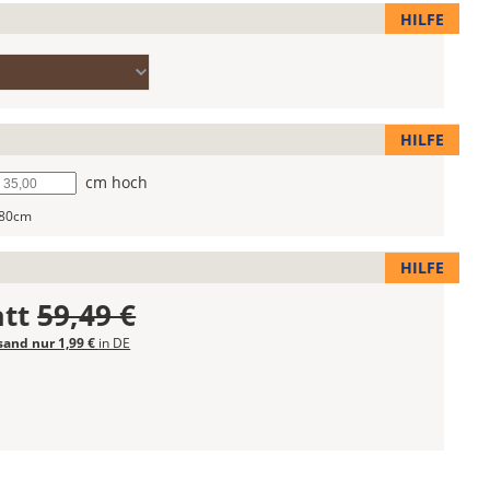
HILFE
HILFE
he
cm hoch
,80cm
HILFE
att
59,49 €
sand nur 1,99 €
in DE