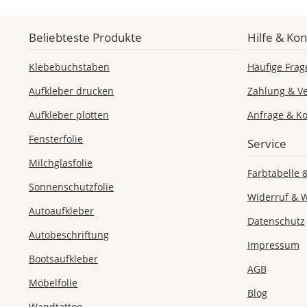
Beliebteste Produkte
Hilfe & Kon
Klebebuchstaben
Häufige Frag
Aufkleber drucken
Zahlung & V
Aufkleber plotten
Anfrage & Ko
Fensterfolie
Service
Milchglasfolie
Farbtabelle 
Sonnenschutzfolie
Widerruf & 
Autoaufkleber
Datenschutz
Autobeschriftung
Impressum
Bootsaufkleber
AGB
Möbelfolie
Blog
Wandtattoo