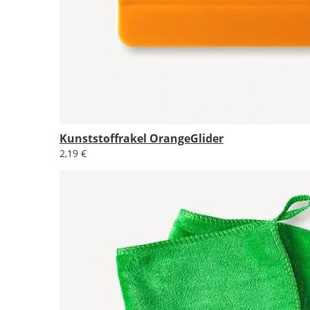
Kunststoffrakel OrangeGlider
2,19 €