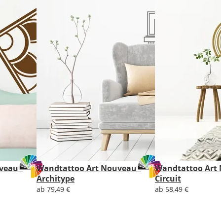
Lieferzeit
&
Versandkosten?
DE
EU
veau -
Wandtattoo Art Nouveau -
Wandtattoo Art 
AT
Architype
Circuit
ab 79,49 €
ab 58,49 €
CH