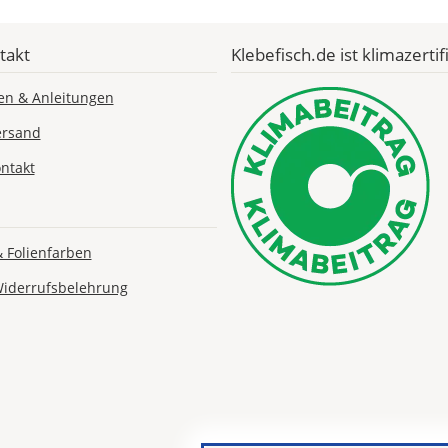
Economy
Deutschland
takt
Klebefisch.de ist klimazertifi
en & Anleitungen
Mo., 17.08. -
ersand
Fr., 21.08.
ntakt
1,99 EUR
ohne
Produktionsaufschlag
Versandkosten 1,99
& Folienfarben
EUR
Widerrufsbelehrung
Priority
Deutschland
Do., 13.08. -
Mo., 17.08.