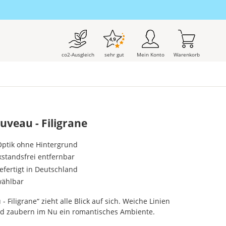
co2-Ausgleich
sehr gut
Mein Konto
Warenkorb
veau - Filigrane
-Optik ohne Hintergrund
kstandsfrei entfernbar
gefertigt in Deutschland
wählbar
Filigrane“ zieht alle Blick auf sich. Weiche Linien
d zaubern im Nu ein romantisches Ambiente.