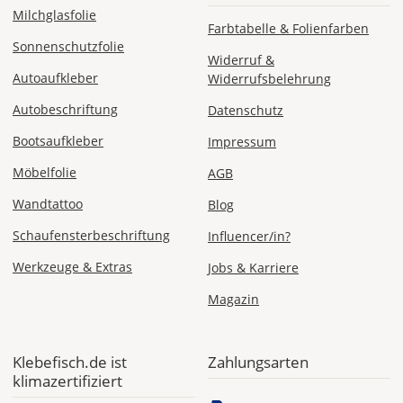
Versandkosten 1,99
Milchglasfolie
EUR
Farbtabelle & Folienfarben
Sonnenschutzfolie
Widerruf &
Express
Autoaufkleber
Widerrufsbelehrung
Deutschland
Autobeschriftung
Datenschutz
Bootsaufkleber
Impressum
Mo., 10.08. -
Möbelfolie
AGB
Di., 11.08.
Wandtattoo
Blog
ab 24,98
Schaufensterbeschriftung
Influencer/in?
Produktionsaufschlag
ab 9,99 EUR*
Werkzeuge & Extras
Jobs & Karriere
Versandkosten 14,99
EUR
Magazin
*
Abhängig
Klebefisch.de ist
Zahlungsarten
vom
klimazertifiziert
Bestellwert: