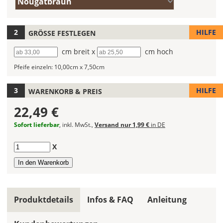
Nougatbraun
(Wert
die
1)
Farbe
Deines
HILFE
GRÖSSE FESTLEGEN
Wandtattoos
Breite
cm breit x
Höhe
cm hoch
fest!
Pfeife einzeln:
10,00cm x 7,50cm
Bei
mehrfarbigen
Wandtattoos
HILFE
WARENKORB & PREIS
kannst
22,49 €
Du
die
Sofort lieferbar
, inkl. MwSt.,
Versand nur 1,99 €
in DE
Farben
frei
Anzahl
X
kombinieren.
Wählst
Du
in
allen
Produktdetails
Infos & FAQ
Anleitung
Farbfeldern
die