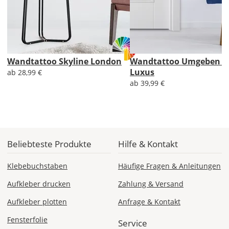
Mo., 17.08. -
Fr., 21.08.
Wandtattoo Skyline London
Wandtattoo Umgeben v
1,99 EUR
Luxus
ab 28,99 €
ohne
Produktionsaufschlag
ab 39,99 €
Versandkosten 1,99
EUR
Priority
Deutschland
Beliebteste Produkte
Hilfe & Kontakt
Klebebuchstaben
Häufige Fragen & Anleitungen
Do., 13.08. -
Aufkleber drucken
Zahlung & Versand
Mo., 17.08.
Aufkleber plotten
Anfrage & Kontakt
ab 7,98
Fensterfolie
Produktionsaufschlag
Service
ab 5,99 EUR*