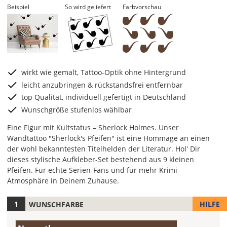
Beispiel
So wird geliefert
Farbvorschau
wirkt wie gemalt, Tattoo-Optik ohne Hintergrund
leicht anzubringen & rückstandsfrei entfernbar
top Qualität, individuell gefertigt in Deutschland
Wunschgröße stufenlos wählbar
Eine Figur mit Kultstatus – Sherlock Holmes. Unser
Wandtattoo "Sherlock's Pfeifen" ist eine Hommage an einen
der wohl bekanntesten Titelhelden der Literatur. Hol' Dir
dieses stylische Aufkleber-Set bestehend aus 9 kleinen
Pfeifen. Für echte Serien-Fans und für mehr Krimi-
Atmosphäre in Deinem Zuhause.
HILFE
WUNSCHFARBE
Hier
legst
Farbe/n
Du