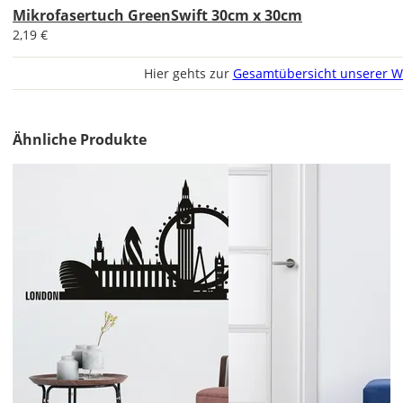
Mikrofasertuch GreenSwift 30cm x 30cm
2,19 €
Lieferzeit
&
Hier gehts zur
Gesamtübersicht unserer W
Versandkosten?
Ähnliche Produkte
DE
EU
AT
CH
Economy
Deutschland