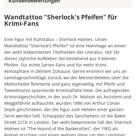
Kundenbewertungen
gleiche
Farbe,
wird
Wandtattoo "Sherlock's Pfeifen" für
ein
Krimi-Fans
mehrfarbiges
Wandtattoo
Eine Figur mit Kultstatus – Sherlock Holmes. Unser
einfarbig.
Wandtattoo "Sherlock's Pfeifen" ist eine Hommage an einen
Mit
der wohl bekanntesten Titelhelden der Literatur. Hol' Dir
einem
dieses stylische Aufkleber-Set bestehend aus 9 kleinen
Klick
Pfeifen. Für echte Serien-Fans und für mehr Krimi-
auf
Atmosphäre in Deinem Zuhause. Gerne erinnern wir uns an
das
samstagnachmittags zurück, wo der Meisterdetektiv über die
Farbvorschau-
Mattscheibe flimmerte und ganz eigenwillig, mit Pfeife und
Bild,
Tweedmütze spannende Kriminalfälle löste. Die aufregenden
öffnet
Kriminalgeschichten, in der auch Dr. Watson als Assistent und
sich
Weggefährte auftauchte, wurden 1886 von Arthur Conan
die
Doyle geschrieben, der die Figur zum Helden einer ganzen
Farbvorschau
Serie werden ließ. Schauplatz des Geschehens ist die Baker
entsprechend
Street 221b in London. Der wohl bekannteste Fall des Sherlock
Deiner
Holmes ist "The Hound of the Baskervilles", der 1902 als
Farbauswahl.
Roman erschien und einen wahren Hype um den Londoner