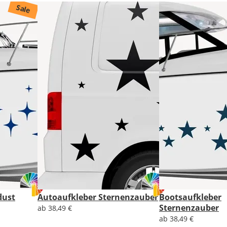
Sale
Lieferzeit
&
Versandkosten?
DE
EU
AT
dust
Autoaufkleber Sternenzauber
Bootsaufkleber
CH
Sternenzauber
ab 38,49 €
ab 38,49 €