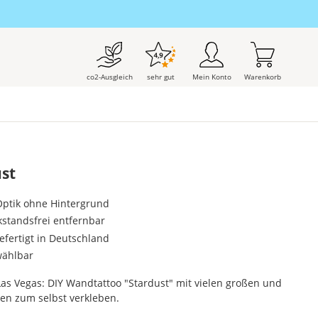
co2-Ausgleich
sehr gut
Mein Konto
Warenkorb
st
-Optik ohne Hintergrund
kstandsfrei entfernbar
gefertigt in Deutschland
wählbar
Las Vegas: DIY Wandtattoo "Stardust" mit vielen großen und
en zum selbst verkleben.