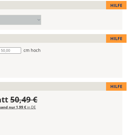
HILFE
HILFE
he
cm hoch
HILFE
att
50,49 €
sand nur 1,99 €
in DE