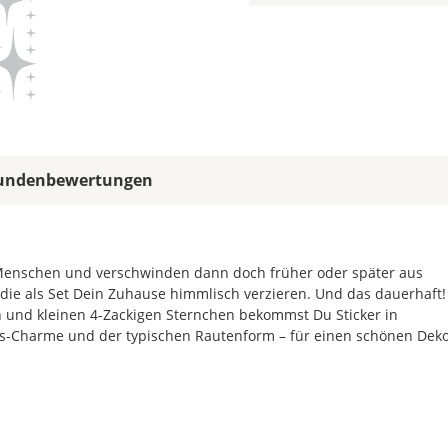
allen
Farbfeldern
die
gleiche
Farbe,
wird
ein
mehrfarbiges
Wandtattoo
undenbewertungen
einfarbig.
Mit
einem
Klick
 Menschen und verschwinden dann doch früher oder später aus
auf
die als Set Dein Zuhause himmlisch verzieren. Und das dauerhaft!
das
 und kleinen 4-Zackigen Sternchen bekommst Du Sticker in
Farbvorschau-
as-Charme und der typischen Rautenform – für einen schönen Deko
Bild,
öffnet
sich
die
Farbvorschau