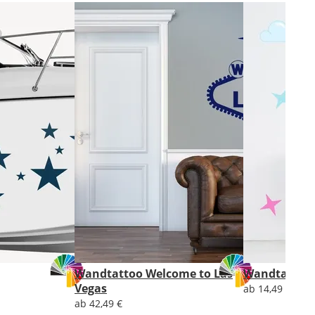
Wandtattoo Welcome to Las
Wandtattoo
Vegas
ab 14,49 €
ab 42,49 €