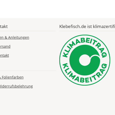
Economy
Deutschland
takt
Klebefisch.de ist klimazertifi
Fr., 14.08. -
Mi., 19.08.
en & Anleitungen
ersand
1,99 EUR
ohne
ntakt
Produktionsaufschlag
Versandkosten 1,99
EUR
Priority
& Folienfarben
Deutschland
Widerrufsbelehrung
Di., 11.08. - Fr.,
14.08.