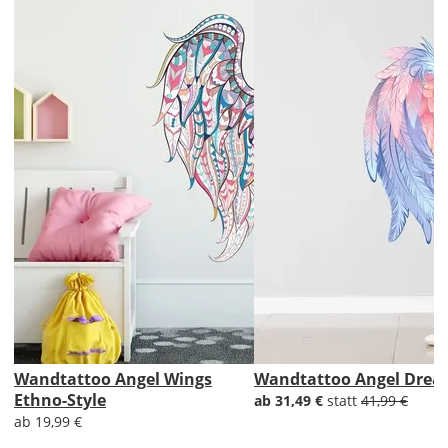
Lieferzeit
&
Versandkosten?
DE
EU
AT
CH
Wandtattoo Angel Wings
Wandtattoo Angel Dre
Ethno-Style
ab 31,49 €
statt
41,99 €
ab 19,99 €
Economy