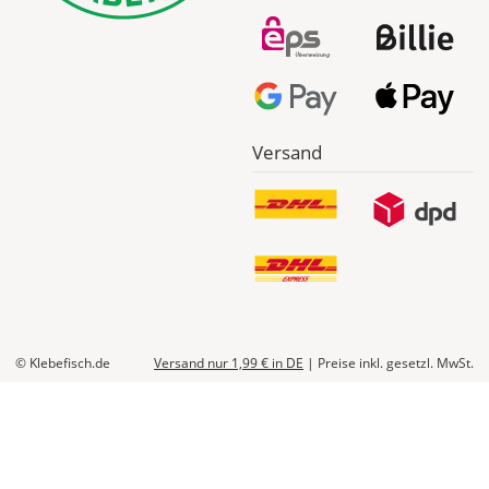
Bestellwert:
Die
genauen
Produktionskosten
werden
Dir
Versand
im
Checkout
angezeigt.
© Klebefisch.de
Versand nur 1,99 €
in DE
|
Preise inkl. gesetzl. MwSt.