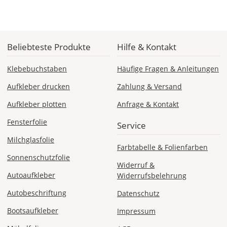
Deutschland
Beliebteste Produkte
Hilfe & Kontakt
Sa., 15.08. -
Do., 20.08.
Klebebuchstaben
Häufige Fragen & Anleitungen
1,99 EUR
Aufkleber drucken
Zahlung & Versand
ohne
Produktionsaufschlag
Aufkleber plotten
Anfrage & Kontakt
Versandkosten 1,99
EUR
Fensterfolie
Service
Priority
Milchglasfolie
Farbtabelle & Folienfarben
Deutschland
Sonnenschutzfolie
Widerruf &
Autoaufkleber
Widerrufsbelehrung
Autobeschriftung
Datenschutz
Mi., 12.08. -
Sa., 15.08.
Bootsaufkleber
Impressum