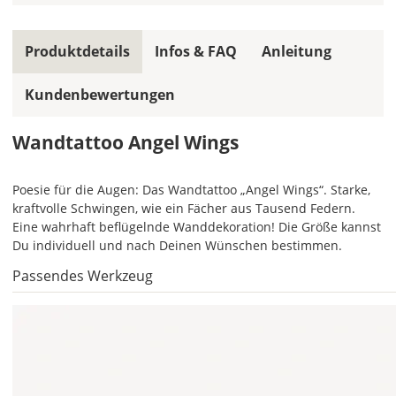
Farbfeldern
die
gleiche
Produktdetails
Infos & FAQ
Anleitung
Farbe,
wird
Kundenbewertungen
ein
mehrfarbiges
Wandtattoo
Wandtattoo Angel Wings
einfarbig.
Mit
Poesie für die Augen: Das Wandtattoo „Angel Wings“. Starke,
einem
kraftvolle Schwingen, wie ein Fächer aus Tausend Federn.
Klick
Eine wahrhaft beflügelnde Wanddekoration! Die Größe kannst
auf
Du individuell und nach Deinen Wünschen bestimmen.
das
Farbvorschau-
Passendes Werkzeug
Bild,
öffnet
sich
die
Farbvorschau
entsprechend