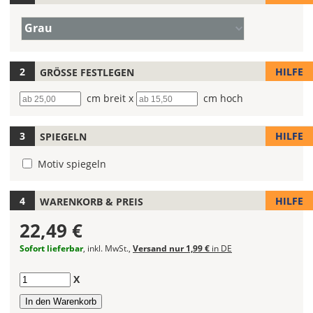
legst
Farbe/n
Du
Grau
(Wert
die
1)
Farbe
Deines
HILFE
GRÖSSE FESTLEGEN
Wandtattoos
Breite
cm breit x
Höhe
cm hoch
fest!
Bei
HILFE
SPIEGELN
mehrfarbigen
Wandtattoos
Motiv spiegeln
kannst
Du
die
HILFE
WARENKORB & PREIS
Farben
22,49 €
frei
kombinieren.
Sofort lieferbar
, inkl. MwSt.,
Versand nur 1,99 €
in DE
Wählst
Du
Anzahl
X
in
allen