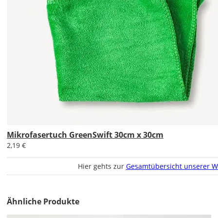
das
Wandtattoo
gespiegelt
werden?
Bild
Soll
Mikrofasertuch GreenSwift 30cm x 30cm
das
Wandtattoo
2,19 €
gespiegelt
werden?
Hier gehts zur
Gesamtübersicht unserer W
Bild
Ähnliche Produkte