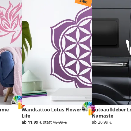
Sale
Lieferzeit
&
Versandkosten?
DE
EU
AT
lume
Wandtattoo Lotus Flower of
Autoaufkleber L
Life
Namaste
CH
ab 11,99 €
statt
15,99 €
ab 20,99 €