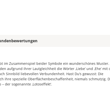
allen
Farbfeldern
die
gleiche
Farbe,
wird
ein
mehrfarbiges
undenbewertungen
Wandtattoo
einfarbig.
Mit
einem
gibt im Zusammenspiel beider Symbole ein wunderschönes Muster.
Klick
den aufgrund ihrer Lautgleichheit die Wörter ‚Liebe’ und ‚Ehe’ mit 
auf
uch Sinnbild liebevollen Verbundenheit. Hast Du’s gewusst: Die
das
h ihre spezielle Oberflächenbeschaffenheit, niemals schmutzig. D
Farbvorschau-
 – der sogenannte ‚Lotoseffekt’.
Bild,
öffnet
sich
die
Farbvorschau