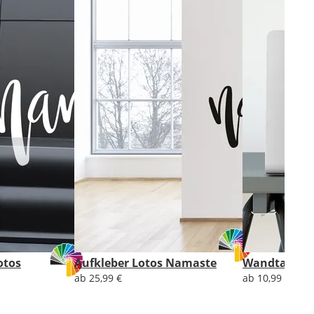
otos
Aufkleber Lotos Namaste
Wandtattoo 
ab 25,99 €
ab 10,99 €