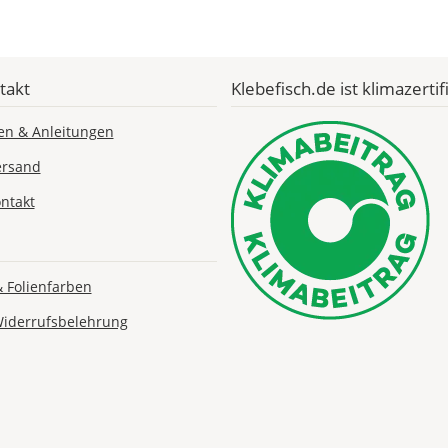
Economy
Deutschland
takt
Klebefisch.de ist klimazertifi
Di., 18.08. -
en & Anleitungen
Sa., 22.08.
ersand
1,99 EUR
ntakt
ohne
Produktionsaufschlag
Versandkosten 1,99
EUR
& Folienfarben
Priority
Deutschland
Widerrufsbelehrung
Fr., 14.08. - Di.,
18.08.