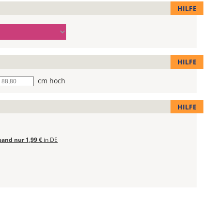
HILFE
HILFE
he
cm hoch
HILFE
sand nur 1,99 €
in DE