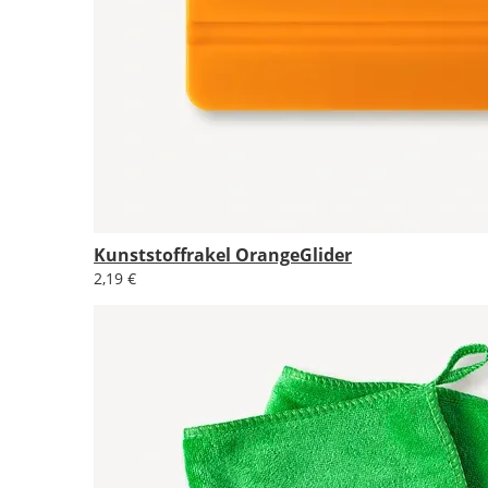
Kunststoffrakel OrangeGlider
2,19 €