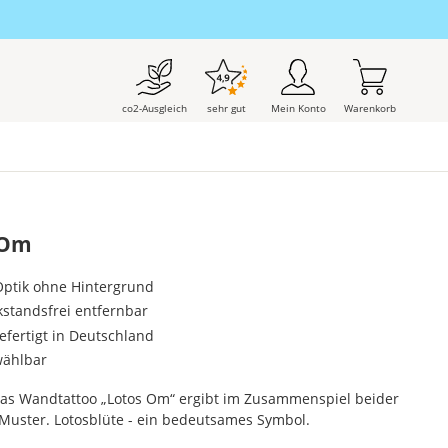
co2-Ausgleich
sehr gut
Mein Konto
Warenkorb
 Om
-Optik ohne Hintergrund
kstandsfrei entfernbar
gefertigt in Deutschland
wählbar
 Das Wandtattoo „Lotos Om“ ergibt im Zusammenspiel beider
uster. Lotosblüte - ein bedeutsames Symbol.