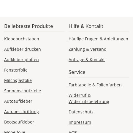
Fr., 14.08. - Di.,
18.08.
Beliebteste Produkte
Hilfe & Kontakt
ab 7,98
Klebebuchstaben
Häufige Fragen & Anleitungen
Produktionsaufschlag
ab 5,99 EUR*
Aufkleber drucken
Zahlung & Versand
Versandkosten 1,99
EUR
Aufkleber plotten
Anfrage & Kontakt
Fensterfolie
Express
Service
Deutschland
Milchglasfolie
Farbtabelle & Folienfarben
Sonnenschutzfolie
Widerruf &
Autoaufkleber
Widerrufsbelehrung
Di., 11.08. -
Mi., 12.08.
Autobeschriftung
Datenschutz
Bootsaufkleber
Impressum
ab 24,98
Produktionsaufschlag
Möbelfolie
AGB