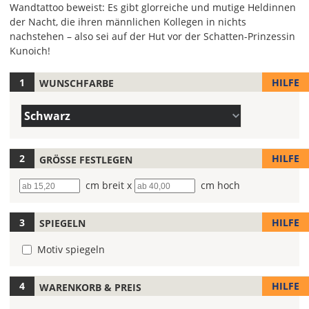
Wandtattoo beweist: Es gibt glorreiche und mutige Heldinnen
der Nacht, die ihren männlichen Kollegen in nichts
nachstehen – also sei auf der Hut vor der Schatten-Prinzessin
Kunoich!
HILFE
WUNSCHFARBE
Hier
legst
Farbe/n
Du
Schwarz
(Wert
die
1)
Farbe
Deines
HILFE
GRÖSSE FESTLEGEN
Wandtattoos
Breite
cm breit x
Höhe
cm hoch
fest!
Bei
HILFE
SPIEGELN
mehrfarbigen
Wandtattoos
Motiv spiegeln
kannst
Du
die
HILFE
WARENKORB & PREIS
Farben