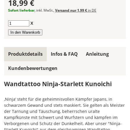
18,99 €
frei
kombinieren.
Sofort lieferbar
, inkl. MwSt.,
Versand nur 1,99 €
in DE
Wählst
Du
Anzahl
X
in
allen
Farbfeldern
die
gleiche
Produktdetails
Infos & FAQ
Anleitung
Farbe,
wird
Kundenbewertungen
ein
mehrfarbiges
Wandtattoo
Wandtattoo Ninja-Starlett Kunoichi
einfarbig.
Mit
‚Ninja‘ steht für die geheimnisvollen Kämpfer Japans, in
einem
schwarzem Gewand und stets maskiert. Sie gelten als Meister
Klick
der Tarnung und Täuschung, beherrschen uralte
auf
Kampfkünste mit Schwert und Wurfstern und kämpfen im
das
Verborgenen und Schutz der Dunkelheit. Aber unser "Ninja-
Farbvorschau-
Starlett Kunoichi" aus dem gleichnamigen Wandtattoo