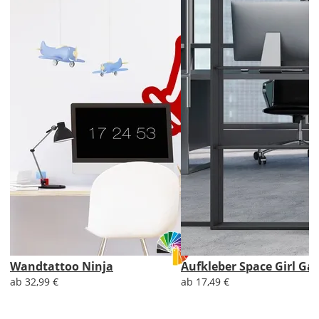
AT
CH
Economy
Deutschland
Di., 18.08. -
Sa., 22.08.
1,99 EUR
ohne
Produktionsaufschlag
Versandkosten 1,99
EUR
Wandtattoo Ninja
Aufkleber Space Girl Gal
ab 32,99 €
ab 17,49 €
Priority
Deutschland