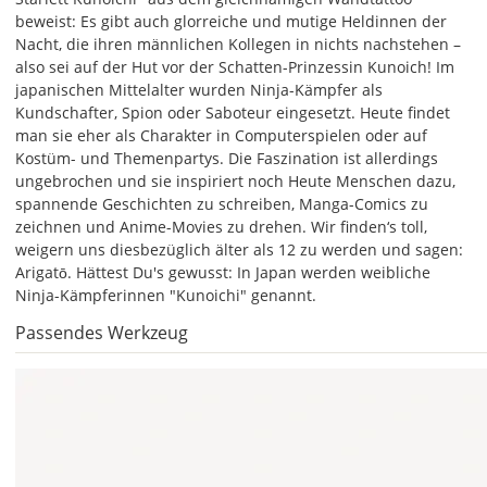
Bild,
beweist: Es gibt auch glorreiche und mutige Heldinnen der
öffnet
Nacht, die ihren männlichen Kollegen in nichts nachstehen –
sich
also sei auf der Hut vor der Schatten-Prinzessin Kunoich! Im
die
japanischen Mittelalter wurden Ninja-Kämpfer als
Farbvorschau
Kundschafter, Spion oder Saboteur eingesetzt. Heute findet
entsprechend
man sie eher als Charakter in Computerspielen oder auf
Deiner
Kostüm- und Themenpartys. Die Faszination ist allerdings
Farbauswahl.
ungebrochen und sie inspiriert noch Heute Menschen dazu,
spannende Geschichten zu schreiben, Manga-Comics zu
Hier
zeichnen und Anime-Movies zu drehen. Wir finden‘s toll,
kannst
weigern uns diesbezüglich älter als 12 zu werden und sagen:
Du
Arigatō. Hättest Du's gewusst: In Japan werden weibliche
die
Ninja-Kämpferinnen "Kunoichi" genannt.
Größe
Deines
Passendes Werkzeug
Wandtattoos
festlegen.
Die
jeweils
voreingestellte
Größe