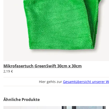
werden?
Bild
Lieferzeit
&
Versandkosten?
Mikrofasertuch GreenSwift 30cm x 30cm
2,19 €
DE
Hier gehts zur
Gesamtübersicht unserer W
EU
Ähnliche Produkte