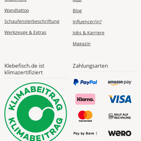
ab 9,99 EUR*
Versandkosten 14,99
EUR
Wandtattoo
Blog
Schaufensterbeschriftung
Influencer/in?
*
Werkzeuge & Extras
Jobs & Karriere
Abhängig
vom
Magazin
Bestellwert:
Die
genauen
Klebefisch.de ist
Zahlungsarten
Produktionskosten
klimazertifiziert
werden
Dir
im
Checkout
angezeigt.