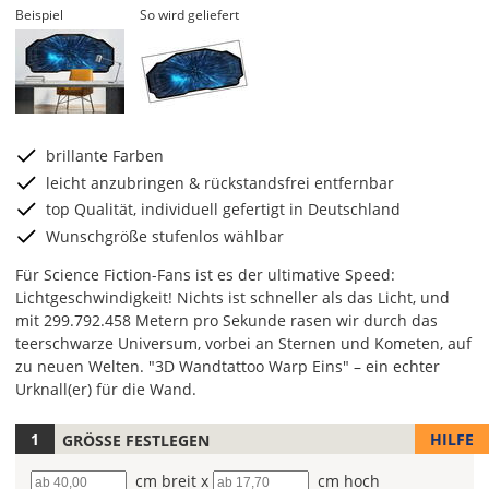
Beispiel
So wird geliefert
brillante Farben
leicht anzubringen & rückstandsfrei entfernbar
top Qualität, individuell gefertigt in Deutschland
Wunschgröße stufenlos wählbar
Für Science Fiction-Fans ist es der ultimative Speed:
Lichtgeschwindigkeit! Nichts ist schneller als das Licht, und
mit 299.792.458 Metern pro Sekunde rasen wir durch das
teerschwarze Universum, vorbei an Sternen und Kometen, auf
zu neuen Welten. "3D Wandtattoo Warp Eins" – ein echter
Urknall(er) für die Wand.
HILFE
GRÖSSE FESTLEGEN
Hier
kannst
Breite
cm breit x
Höhe
cm hoch
Du