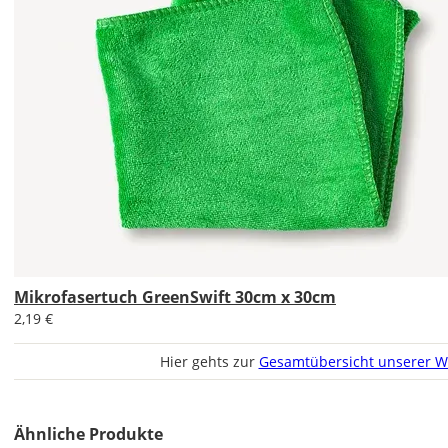
Sa., 22.08.
1,99 EUR
ohne
Produktionsaufschlag
Versandkosten 1,99
EUR
Priority
Deutschland
Fr., 14.08. - Di.,
Mikrofasertuch GreenSwift 30cm x 30cm
18.08.
2,19 €
ab 7,98
Hier gehts zur
Gesamtübersicht unserer W
Produktionsaufschlag
ab 5,99 EUR*
Versandkosten 1,99
EUR
Ähnliche Produkte