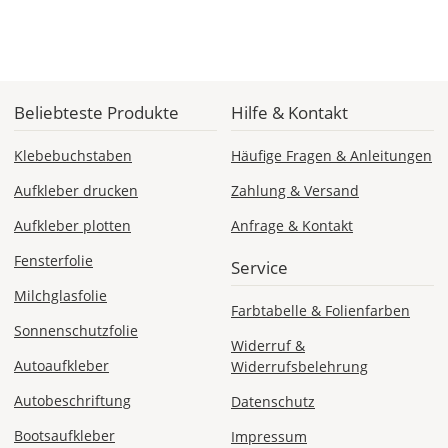
Dir
im
Checkout
angezeigt.
Beliebteste Produkte
Hilfe & Kontakt
Klebebuchstaben
Häufige Fragen & Anleitungen
Aufkleber drucken
Zahlung & Versand
Aufkleber plotten
Anfrage & Kontakt
Fensterfolie
Service
Milchglasfolie
Farbtabelle & Folienfarben
Sonnenschutzfolie
Widerruf &
Autoaufkleber
Widerrufsbelehrung
Autobeschriftung
Datenschutz
Bootsaufkleber
Impressum