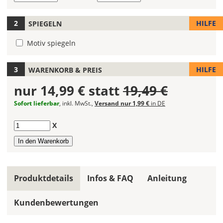
die
Größe
HILFE
SPIEGELN
Deines
Wandtattoos
Motiv spiegeln
festlegen.
Die
HILFE
WARENKORB & PREIS
jeweils
nur
14,99 €
statt
19,49 €
voreingestellte
Größe
Sofort lieferbar
, inkl. MwSt.,
Versand nur 1,99 €
in DE
zeigt
die
Anzahl
X
erforderliche
Mindestgröße.
Soll
das
Produktdetails
Infos & FAQ
Anleitung
Wandtattoo
gespiegelt
werden?
Kundenbewertungen
Bild