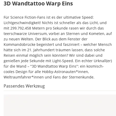
3D Wandtattoo Warp Eins
Für Science Fiction-Fans ist es der ultimative Speed:
Lichtgeschwindigkeit! Nichts ist schneller als das Licht, und
mit 299.792.458 Metern pro Sekunde rasen wir durch das
teerschwarze Universum, vorbei an Sternen und Kometen, auf
Soll
zu neuen Welten. Der Blick aus dem Fenster der
das
Kommandobrücke begeistert und fasziniert – welcher Mensch
Wandtattoo
hätte sich im 21. Jahrhundert träumen lassen, dass solche
gespiegelt
Reisen einmal möglich sein könnten? Wir sind dabei und
werden?
genießen jede Sekunde mit Light-Speed. Ein echter Urknall(er)
für die Wand – "3D Wandtattoo Warp Eins": ein kosmisch-
Bild
cooles Design für alle Hobby-Astronauten*innen,
Weltraumfahrer*innen und Fans der Sternenkunde.
Passendes Werkzeug
Lieferzeit
&