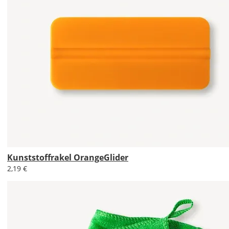
Versandkosten?
DE
EU
AT
CH
Kunststoffrakel OrangeGlider
Economy
2,19 €
Deutschland
Di., 18.08. -