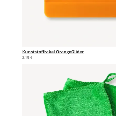
Kunststoffrakel OrangeGlider
2,19 €