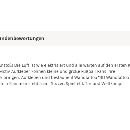
das
Wandtattoo
gespiegelt
werden?
Bild
undenbewertungen
nstoß! Die Luft ist wie elektrisiert und alle warten auf den ersten K
Motiv-Aufkleber können kleine und große Fußball-Fans ihre
ck bringen. Aufkleben und bestaunen! Wandtattoo "3D Wandtattoo
Soll
ich in Flammen steht, samt Soccer, Spielfeld, Tor und Wettkampf-
das
Wandtattoo
gespiegelt
werden?
Bild