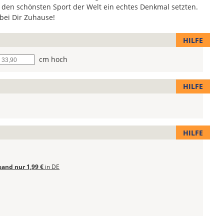
den schönsten Sport der Welt ein echtes Denkmal setzten.
 bei Dir Zuhause!
HILFE
he
cm hoch
HILFE
HILFE
sand nur 1,99 €
in DE