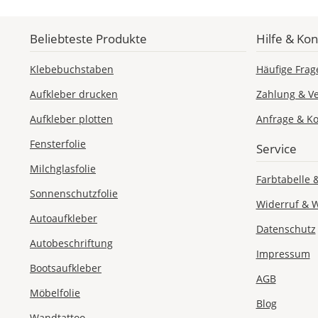
Beliebteste Produkte
Hilfe & Kon
Klebebuchstaben
Häufige Frag
Aufkleber drucken
Zahlung & V
Aufkleber plotten
Anfrage & Ko
Fensterfolie
Service
Milchglasfolie
Farbtabelle 
Sonnenschutzfolie
Widerruf & 
Autoaufkleber
Datenschutz
Autobeschriftung
Impressum
Bootsaufkleber
AGB
Möbelfolie
Blog
Wandtattoo