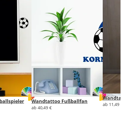
Wandtattoo 
allspieler
Wandtattoo Fußballfan
ab 11,49 €
ab 40,49 €