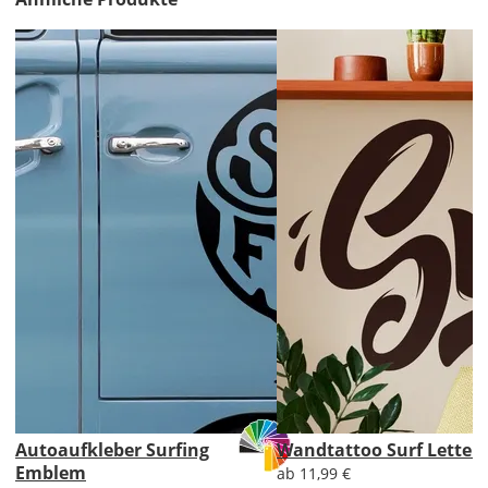
Bild
Lieferzeit
&
Versandkosten?
DE
EU
AT
Autoaufkleber Surfing
Wandtattoo Surf Letter
Emblem
ab 11,99 €