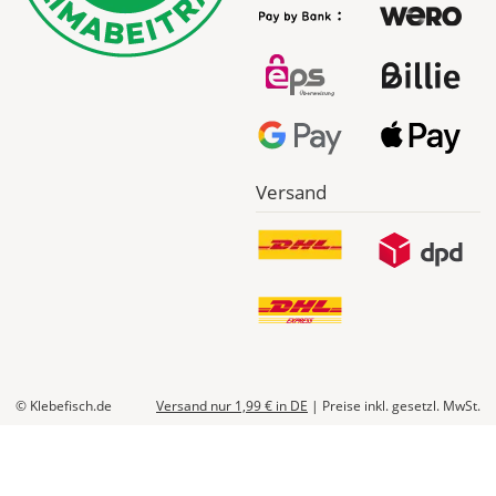
*
Abhängig
vom
Bestellwert:
Die
genauen
Produktionskosten
Versand
werden
Dir
im
Checkout
angezeigt.
© Klebefisch.de
Versand nur 1,99 €
in DE
|
Preise inkl. gesetzl. MwSt.