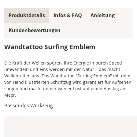
Wählst
Du
in
Produktdetails
Infos & FAQ
Anleitung
allen
Farbfeldern
Kundenbewertungen
die
gleiche
Wandtattoo Surfing Emblem
Farbe,
wird
ein
Die Kraft der Wellen spüren, ihre Energie in puren Speed
mehrfarbiges
umwandeln und eins werden mit der Natur – das macht
Wandtattoo
Wellenreiten aus. Das Wandtattoo "Surfing Emblem" mit dem
einfarbig.
von Hand illustrierten Schriftzug wird garantiert für Aufsehen
Mit
sorgen und macht immer wieder Lust auf einen Ausflug ans
einem
Meer.
Klick
Passendes Werkzeug
auf
das
Farbvorschau-
Bild,
öffnet