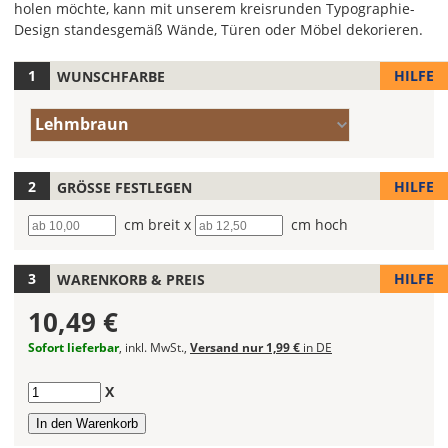
holen möchte, kann mit unserem kreisrunden Typographie-
Design standesgemäß Wände, Türen oder Möbel dekorieren.
HILFE
WUNSCHFARBE
Hier
legst
Farbe/n
Du
Lehmbraun
(Wert
die
1)
Farbe
Deines
HILFE
GRÖSSE FESTLEGEN
Wandtattoos
Breite
cm breit x
Höhe
cm hoch
fest!
Bei
HILFE
WARENKORB & PREIS
mehrfarbigen
Wandtattoos
10,49 €
kannst
Du
Sofort lieferbar
, inkl. MwSt.,
Versand nur 1,99 €
in DE
die
Farben
Anzahl
X
frei
kombinieren.