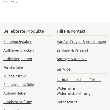
ab 9,99 €
CH
Economy
Deutschland
Beliebteste Produkte
Hilfe & Kontakt
Klebebuchstaben
Häufige Fragen & Anleitungen
Mo., 17.08. -
Fr., 21.08.
Aufkleber drucken
Zahlung & Versand
Aufkleber plotten
Anfrage & Kontakt
1,99 EUR
ohne
Fensterfolie
Service
Produktionsaufschlag
Versandkosten 1,99
Milchglasfolie
EUR
Farbtabelle & Folienfarben
Sonnenschutzfolie
Priority
Widerruf &
Deutschland
Autoaufkleber
Widerrufsbelehrung
Autobeschriftung
Datenschutz