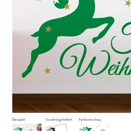
Beispiel
So wird geliefert
Farbvorschau