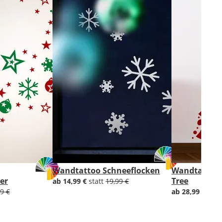
Wandtattoo Schneeflocken
Wandtattoo 
er
Tree
ab 14,99 €
statt
19,99 €
9 €
ab 28,99 €
stat