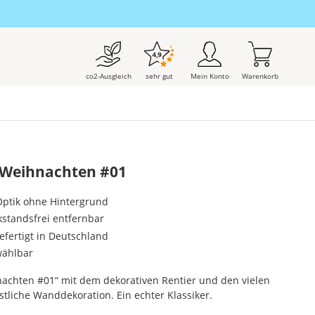
co2-Ausgleich
sehr gut
Mein Konto
Warenkorb
 Weihnachten #01
-Optik ohne Hintergrund
kstandsfrei entfernbar
gefertigt in Deutschland
wählbar
achten #01“ mit dem dekorativen Rentier und den vielen
stliche Wanddekoration. Ein echter Klassiker.