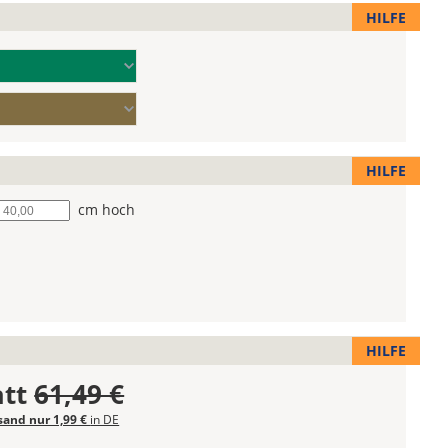
HILFE
HILFE
he
cm hoch
HILFE
att
61,49 €
sand nur 1,99 €
in DE