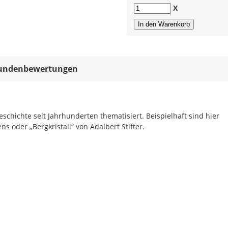
allen
Anzahl
X
Farbfeldern
die
gleiche
Farbe,
wird
ein
undenbewertungen
mehrfarbiges
Wandtattoo
einfarbig.
schichte seit Jahrhunderten thematisiert. Beispielhaft sind hier
Mit
s oder „Bergkristall“ von Adalbert Stifter.
einem
Klick
auf
das
Farbvorschau-
Bild,
öffnet
sich
die
Farbvorschau