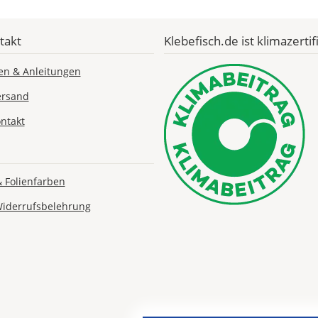
Economy
Deutschland
takt
Klebefisch.de ist klimazertifi
en & Anleitungen
Mo., 17.08. -
ersand
Fr., 21.08.
ntakt
1,99 EUR
ohne
Produktionsaufschlag
Versandkosten 1,99
EUR
& Folienfarben
Widerrufsbelehrung
Priority
Deutschland
Do., 13.08. -
Mo., 17.08.