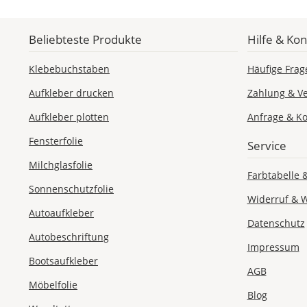
Beliebteste Produkte
Hilfe & Kon
Klebebuchstaben
Häufige Frag
Aufkleber drucken
Zahlung & V
Aufkleber plotten
Anfrage & Ko
Fensterfolie
Service
Milchglasfolie
Farbtabelle 
Sonnenschutzfolie
Widerruf & 
Autoaufkleber
Datenschutz
Autobeschriftung
Impressum
Bootsaufkleber
AGB
Möbelfolie
Blog