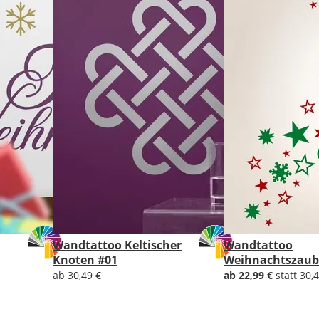
Lieferzeit
&
Versandkosten?
DE
EU
Wandtattoo Keltischer
Wandtattoo
AT
Knoten #01
Weihnachtszaub
ab 30,49 €
ab 22,99 €
statt
30,4
CH