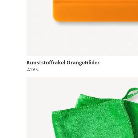
Kunststoffrakel OrangeGlider
2,19 €