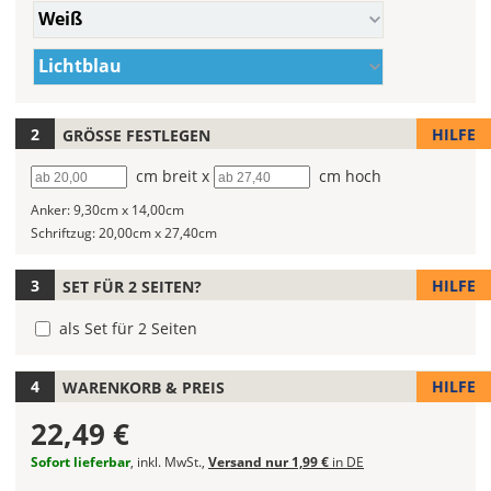
Farbe/n
Du
Weiß
(Wert
die
1)
Farbe/n
Farbe
Lichtblau
(Wert
Deines
2)
Autoaufklebers
fest!
HILFE
GRÖSSE FESTLEGEN
Bei
Breite
cm breit x
Höhe
cm hoch
mehrfarbigen
Anker:
9,30cm x 14,00cm
Autoaufklebern
Schriftzug:
20,00cm x 27,40cm
kannst
Du
die
HILFE
SET FÜR 2 SEITEN?
Farben
als Set für 2 Seiten
frei
kombinieren.
Wählst
HILFE
WARENKORB & PREIS
Du
in
22,49 €
allen
Sofort lieferbar
, inkl. MwSt.,
Versand nur 1,99 €
in DE
Farbfeldern
die