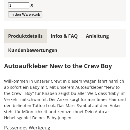
Anzahl
X
gleiche
Farbe,
wird
ein
mehrfarbiger
Produktdetails
Infos & FAQ
Anleitung
Autoaufkleber
einfarbig.
Kundenbewertungen
Mit
einem
Autoaufkleber New to the Crew Boy
Klick
auf
das
Willkommen in unserer Crew: In diesem Wagen fährt nämlich
Farbvorschau-
ab sofort ein Baby mit. Mit unserem Autoaufkleber "New to
Bild,
the Crew - Boy" für Knaben zeigst Du aller Welt, dass 'Baby' im
öffnet
Verkehr mitschwimmt. Der Anker sorgt für maritimes Flair und
sich
den beliebten Tattoo-Look. Das Mars-Symbol auf dem Anker
die
steht für Männlichkeit und kennzeichnet Dein Auto als
Farbvorschau
Hoheitsgebiet Deines Baby-Jungen.
entsprechend
Deiner
Passendes Werkzeug