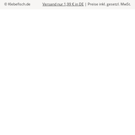
© Klebefisch.de
Versand nur 1,99 €
in DE
|
Preise inkl. gesetzl. MwSt.
Die
genauen
Produktionskosten
werden
Dir
im
Checkout
angezeigt.