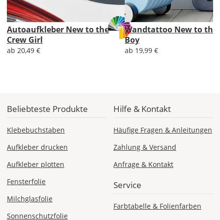
Lieferzeit
Autoaufkleber New to the
Wandtattoo New to the
&
Crew Girl
Boy
Versandkosten?
ab 20,49 €
ab 19,99 €
DE
Beliebteste Produkte
Hilfe & Kontakt
EU
Klebebuchstaben
Häufige Fragen & Anleitungen
AT
Aufkleber drucken
Zahlung & Versand
Aufkleber plotten
Anfrage & Kontakt
CH
Fensterfolie
Service
Milchglasfolie
Economy
Farbtabelle & Folienfarben
Deutschland
Sonnenschutzfolie