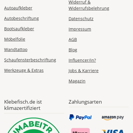
Widerruf &
Autoaufkleber
Widerrufsbelehrung
Autobeschriftung
Datenschutz
Sa., 15.08. -
Do., 20.08.
Bootsaufkleber
Impressum
Möbelfolie
AGB
1,99 EUR
ohne
Wandtattoo
Blog
Produktionsaufschlag
Versandkosten 1,99
Schaufensterbeschriftung
Influencer/in?
EUR
Werkzeuge & Extras
Jobs & Karriere
Priority
Deutschland
Magazin
Klebefisch.de ist
Zahlungsarten
klimazertifiziert
Mi., 12.08. -
Sa., 15.08.
ab 7,98
Produktionsaufschlag