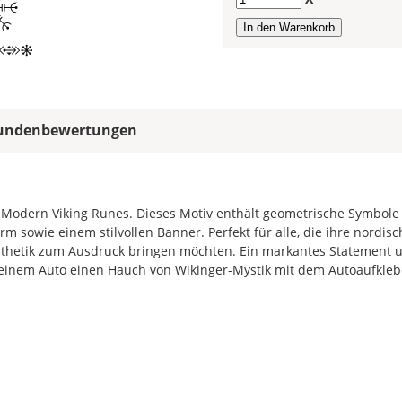
Farbfeldern
die
gleiche
Farbe,
wird
ein
mehrfarbiger
undenbewertungen
Autoaufkleber
einfarbig.
Mit
einem
 Modern Viking Runes. Dieses Motiv enthält geometrische Symbole
Klick
 sowie einem stilvollen Banner. Perfekt für alle, die ihre nordisc
auf
Ästhetik zum Ausdruck bringen möchten. Ein markantes Statement 
das
 Deinem Auto einen Hauch von Wikinger-Mystik mit dem Autoaufkleb
Farbvorschau-
Bild,
öffnet
sich
die
Farbvorschau
entsprechend