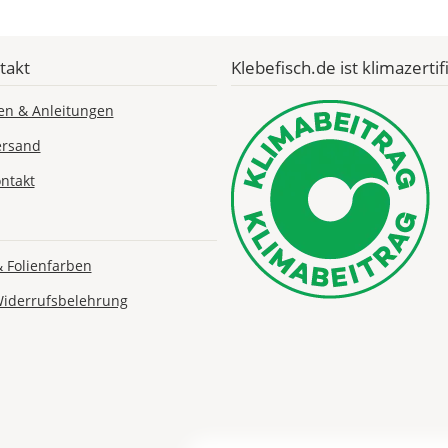
takt
Klebefisch.de ist klimazertifi
Lieferzeit
&
en & Anleitungen
Versandkosten?
ersand
ntakt
DE
EU
& Folienfarben
Widerrufsbelehrung
AT
CH
Economy