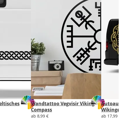
ltisches
Wandtattoo Vegvisir Viking
Autoaufkleb
Compass
Wikingerkom
ab 8,99 €
ab 17,99 €