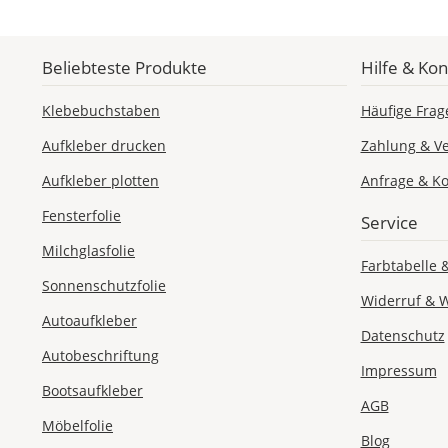
Beliebteste Produkte
Hilfe & Kon
Klebebuchstaben
Häufige Frag
Aufkleber drucken
Zahlung & V
Aufkleber plotten
Anfrage & Ko
Fensterfolie
Service
Milchglasfolie
Farbtabelle 
Sonnenschutzfolie
Widerruf & 
Autoaufkleber
Datenschutz
Autobeschriftung
Impressum
Bootsaufkleber
AGB
Möbelfolie
Blog