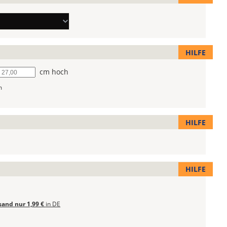
HILFE
he
cm hoch
m
HILFE
HILFE
sand nur 1,99 €
in DE