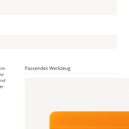
Passendes Werkzeug
 im
he
und
er