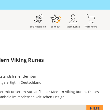
co2-Ausgleich
sehr gut
Mein Konto
Warenkorb
ern Viking Runes
kstandsfrei entfernbar
l gefertigt in Deutschland
ger mit unserem Autoaufkleber Modern Viking Runes. Dieses
Symbole im modernen keltischen Design.
HILFE