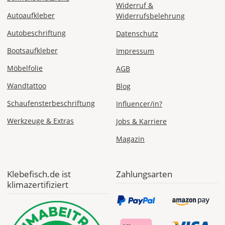
Widerruf &
Autoaufkleber
Widerrufsbelehrung
Autobeschriftung
Datenschutz
Sa., 15.08. -
Do., 20.08.
Bootsaufkleber
Impressum
1,99 EUR
Möbelfolie
AGB
ohne
Produktionsaufschlag
Wandtattoo
Blog
Versandkosten 1,99
EUR
Schaufensterbeschriftung
Influencer/in?
Priority
Werkzeuge & Extras
Jobs & Karriere
Deutschland
Magazin
Klebefisch.de ist
Zahlungsarten
Mi., 12.08. -
klimazertifiziert
Sa., 15.08.
ab 7,98
Produktionsaufschlag