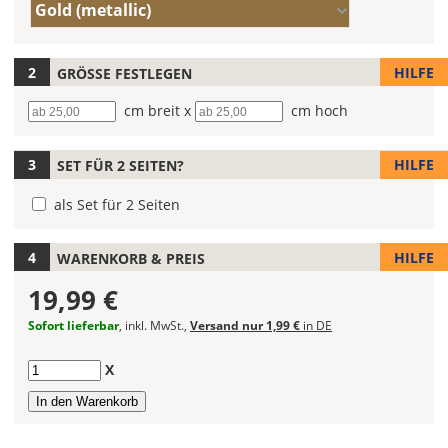
Farbe/n
Du
Gold (metallic)
(Wert
die
1)
Farbe
Deines
HILFE
GRÖSSE FESTLEGEN
Autoaufklebers
Breite
cm breit x
Höhe
cm hoch
fest!
Bei
HILFE
SET FÜR 2 SEITEN?
mehrfarbigen
Autoaufklebern
als Set für 2 Seiten
kannst
Du
die
HILFE
WARENKORB & PREIS
Farben
19,99 €
frei
kombinieren.
Sofort lieferbar
, inkl. MwSt.,
Versand nur 1,99 €
in DE
Wählst
Du
Anzahl
X
in
allen
Farbfeldern
die