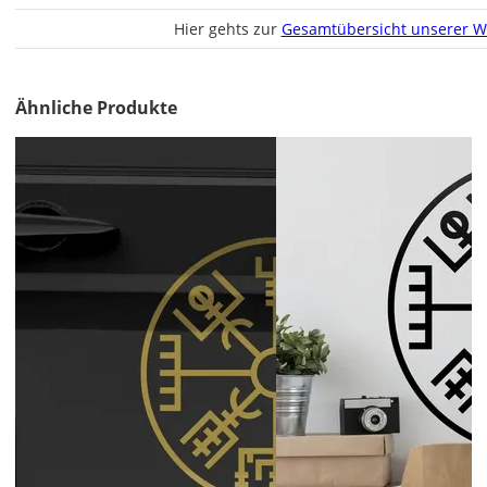
Im
Hier gehts zur
Gesamtübersicht unserer W
2er-
Set
erhältst
Ähnliche Produkte
Du
den
Autoaufkleber
2x
ungespiegelt.
Soll
der
Autoaufkleber
gespiegelt
werden?
Bild