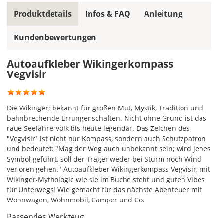
gleiche
Produktdetails
Infos & FAQ
Anleitung
Farbe,
wird
Kundenbewertungen
ein
mehrfarbiger
Autoaufkleber
Autoaufkleber Wikingerkompass
einfarbig.
Vegvisir
Mit
einem
Klick
Die Wikinger; bekannt für großen Mut, Mystik, Tradition und
auf
bahnbrechende Errungenschaften. Nicht ohne Grund ist das
das
raue Seefahrervolk bis heute legendär. Das Zeichen des
Farbvorschau-
"Vegvisir" ist nicht nur Kompass, sondern auch Schutzpatron
Bild,
und bedeutet: "Mag der Weg auch unbekannt sein; wird jenes
öffnet
Symbol geführt, soll der Träger weder bei Sturm noch Wind
sich
verloren gehen." Autoaufkleber Wikingerkompass Vegvisir, mit
die
Wikinger-Mythologie wie sie im Buche steht und guten Vibes
Farbvorschau
für Unterwegs! Wie gemacht für das nächste Abenteuer mit
entsprechend
Wohnwagen, Wohnmobil, Camper und Co.
Deiner
Passendes Werkzeug
Farbauswahl.