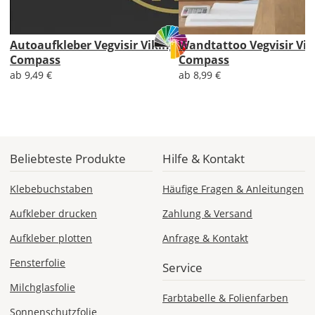
Lieferzeit
Autoaufkleber Vegvisir Viking
Wandtattoo Vegvisir Vik
&
Compass
Compass
Versandkosten?
ab 9,49 €
ab 8,99 €
DE
Beliebteste Produkte
Hilfe & Kontakt
EU
Klebebuchstaben
Häufige Fragen & Anleitungen
AT
Aufkleber drucken
Zahlung & Versand
Aufkleber plotten
Anfrage & Kontakt
CH
Fensterfolie
Service
Economy
Milchglasfolie
Deutschland
Farbtabelle & Folienfarben
Sonnenschutzfolie