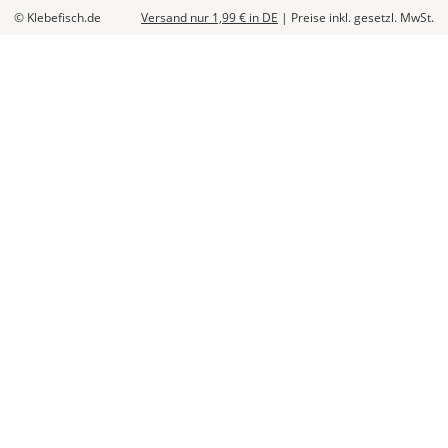
Die
© Klebefisch.de
Versand nur 1,99 €
in DE
|
Preise inkl. gesetzl. MwSt.
genauen
Produktionskosten
werden
Dir
im
Checkout
angezeigt.