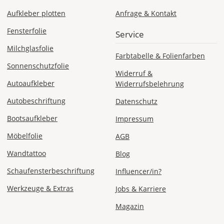
Aufkleber plotten
Anfrage & Kontakt
Fensterfolie
Service
Sa., 15.08. -
Do., 20.08.
Milchglasfolie
Farbtabelle & Folienfarben
1,99 EUR
Sonnenschutzfolie
Widerruf &
ohne
Autoaufkleber
Produktionsaufschlag
Widerrufsbelehrung
Versandkosten 1,99
EUR
Autobeschriftung
Datenschutz
Bootsaufkleber
Impressum
Priority
Deutschland
Möbelfolie
AGB
Wandtattoo
Blog
Schaufensterbeschriftung
Influencer/in?
Mi., 12.08. -
Sa., 15.08.
Werkzeuge & Extras
Jobs & Karriere
Magazin
ab 7,98
Produktionsaufschlag