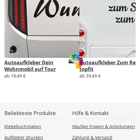
Lieferzeit
&
Versandkosten?
DE
Autoaufkleber Dein
Autoaufkleber Zum Rei
Wohnmobil auf Tour
topfit
EU
ab 18,49 €
ab 39,49 €
AT
CH
Beliebteste Produkte
Hilfe & Kontakt
Economy
Klebebuchstaben
Häufige Fragen & Anleitungen
Deutschland
Aufkleber drucken
Zahlung & Versand