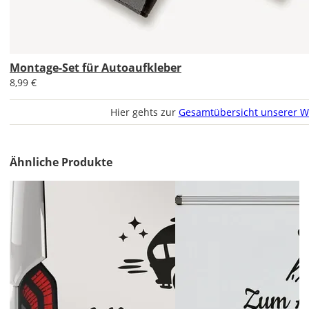
Im
2er-
Set
erhältst
Montage-Set für Autoaufkleber
Du
8,99 €
den
Autoaufkleber
Hier gehts zur
Gesamtübersicht unserer W
2x
ungespiegelt.
Soll
Ähnliche Produkte
der
Autoaufkleber
gespiegelt
werden?
Bild