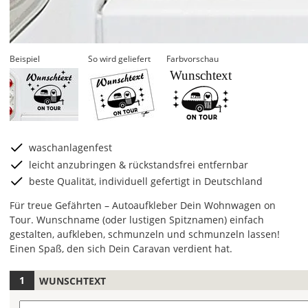
Beispiel
So wird geliefert
Farbvorschau
Wunschtext
waschanlagenfest
leicht anzubringen & rückstandsfrei entfernbar
beste Qualität, individuell gefertigt in Deutschland
Für treue Gefährten – Autoaufkleber Dein Wohnwagen on
Tour. Wunschname (oder lustigen Spitznamen) einfach
gestalten, aufkleben, schmunzeln und schmunzeln lassen!
Einen Spaß, den sich Dein Caravan verdient hat.
WUNSCHTEXT
Hier
legst
Wunschtext