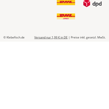
Die
genauen
Produktionskosten
werden
Dir
im
Checkout
© Klebefisch.de
Versand nur 1,99 €
in DE
|
Preise inkl. gesetzl. MwSt.
angezeigt.