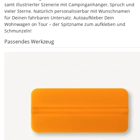
samt illustrierter Szenerie mit Campinganhänger, Spruch und
Lege
vieler Sterne. Natürlich personalisierbar mit Wunschnamen
hier
für Deinen fahrbaren Untersatz. Autoaufkleber Dein
die
Wohnwagen on Tour – der Spitzname zum aufkleben und
Größe
Schmunzeln!
Deines
Passendes Werkzeug
Autoaufklebers
fest.
Die
jeweils
voreingestellte
Größe
zeigt
die
erforderliche
Mindestgröße.
Soll
der
Autoaufkleber
gespiegelt