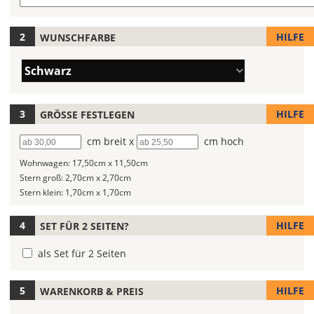
Du
die
Farbe
Gib
HILFE
WUNSCHFARBE
Deines
hier
Autoaufklebers
Deinen
Farbe/n
Schwarz
fest!
Wunschtext
(Wert
ein.
1)
Bei
HILFE
GRÖSSE FESTLEGEN
mehrfarbigen
Autoaufklebern
Breite
cm breit x
Höhe
cm hoch
kannst
Du
Wohnwagen:
17,50cm x 11,50cm
die
Stern groß:
2,70cm x 2,70cm
Farben
Stern klein:
1,70cm x 1,70cm
frei
kombinieren.
HILFE
SET FÜR 2 SEITEN?
Wählst
Du
als Set für 2 Seiten
in
allen
HILFE
WARENKORB & PREIS
Farbfeldern
die