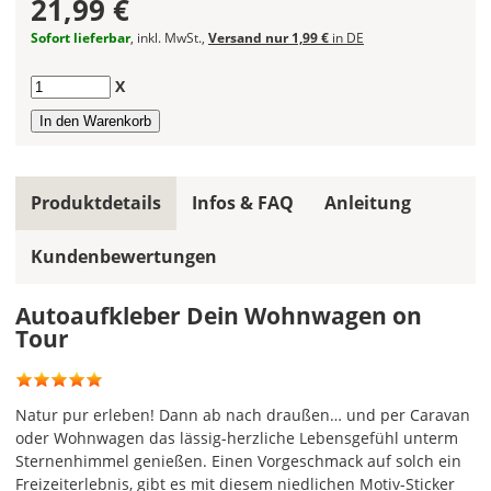
21,99 €
gleiche
Farbe,
Sofort lieferbar
, inkl. MwSt.,
Versand nur 1,99 €
in DE
wird
ein
Anzahl
X
mehrfarbiger
Autoaufkleber
einfarbig.
Mit
Produktdetails
Infos & FAQ
Anleitung
einem
Klick
Kundenbewertungen
auf
das
Farbvorschau-
Autoaufkleber Dein Wohnwagen on
Bild,
Tour
öffnet
sich
die
Natur pur erleben! Dann ab nach draußen… und per Caravan
Farbvorschau
oder Wohnwagen das lässig-herzliche Lebensgefühl unterm
entsprechend
Sternenhimmel genießen. Einen Vorgeschmack auf solch ein
Deiner
Freizeiterlebnis, gibt es mit diesem niedlichen Motiv-Sticker
Farbauswahl.