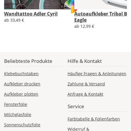
Wandtattoo Adler Cyril
Autoaufkleber Tribal Ba
Lieferzeit
Eagle
ab 33,49 €
&
ab 12,99 €
Versandkosten?
DE
Beliebteste Produkte
Hilfe & Kontakt
EU
Klebebuchstaben
Häufige Fragen & Anleitungen
Aufkleber drucken
Zahlung & Versand
AT
Aufkleber plotten
Anfrage & Kontakt
CH
Fensterfolie
Service
Milchglasfolie
Farbtabelle & Folienfarben
Economy
Sonnenschutzfolie
Deutschland
Widerruf &