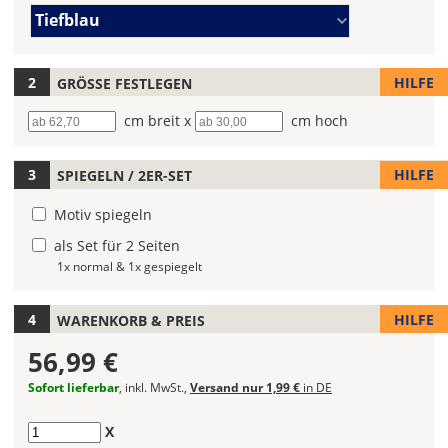
Farbe/n
Du
Tiefblau
(Wert
die
1)
Farbe
Deines
HILFE
GRÖSSE FESTLEGEN
Autoaufklebers
Breite
cm breit x
Höhe
cm hoch
fest!
Bei
HILFE
SPIEGELN / 2ER-SET
mehrfarbigen
Autoaufklebern
Motiv spiegeln
kannst
Du
als Set für 2 Seiten
die
1x normal & 1x gespiegelt
Farben
frei
HILFE
WARENKORB & PREIS
kombinieren.
Wählst
56,99 €
Du
in
Sofort lieferbar
, inkl. MwSt.,
Versand nur 1,99 €
in DE
allen
Farbfeldern
Anzahl
X