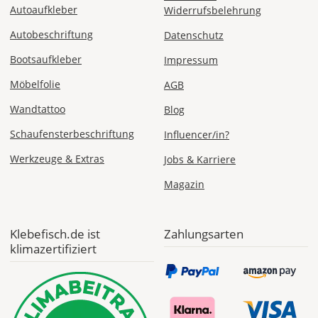
Autoaufkleber
Widerrufsbelehrung
Autobeschriftung
Datenschutz
Mo., 17.08. -
Bootsaufkleber
Impressum
Fr., 21.08.
Möbelfolie
AGB
1,99 EUR
Wandtattoo
Blog
ohne
Produktionsaufschlag
Schaufensterbeschriftung
Influencer/in?
Versandkosten 1,99
EUR
Werkzeuge & Extras
Jobs & Karriere
Priority
Magazin
Deutschland
Klebefisch.de ist
Zahlungsarten
klimazertifiziert
Do., 13.08. -
Mo., 17.08.
ab 7,98