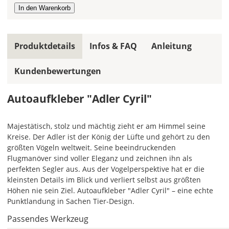
die
gleiche
Farbe,
wird
ein
Produktdetails
Infos & FAQ
Anleitung
mehrfarbiger
Autoaufkleber
Kundenbewertungen
einfarbig.
Mit
Autoaufkleber "Adler Cyril"
einem
Klick
Majestätisch, stolz und mächtig zieht er am Himmel seine
auf
Kreise. Der Adler ist der König der Lüfte und gehört zu den
das
größten Vögeln weltweit. Seine beeindruckenden
Farbvorschau-
Flugmanöver sind voller Eleganz und zeichnen ihn als
Bild,
perfekten Segler aus. Aus der Vogelperspektive hat er die
öffnet
kleinsten Details im Blick und verliert selbst aus größten
sich
Höhen nie sein Ziel. Autoaufkleber "Adler Cyril" – eine echte
die
Punktlandung in Sachen Tier-Design.
Farbvorschau
entsprechend
Passendes Werkzeug
Deiner