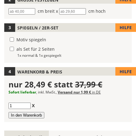
Autoaufklebers
Breite
cm breit x
Höhe
cm hoch
fest!
Bei
HILFE
SPIEGELN / 2ER-SET
mehrfarbigen
Autoaufklebern
Motiv spiegeln
kannst
Du
als Set für 2 Seiten
die
1x normal & 1x gespiegelt
Farben
frei
HILFE
WARENKORB & PREIS
kombinieren.
Wählst
nur
28,49 €
statt
37,99 €
Du
in
Sofort lieferbar
, inkl. MwSt.,
Versand nur 1,99 €
in DE
allen
Farbfeldern
Anzahl
X
die
gleiche
Farbe,
wird