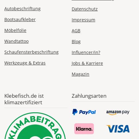
Sa., 22.08.
Autobeschriftung
Datenschutz
1,99 EUR
Bootsaufkleber
Impressum
ohne
Produktionsaufschlag
Möbelfolie
AGB
Versandkosten 1,99
EUR
Wandtattoo
Blog
Priority
Schaufensterbeschriftung
Influencer/in?
Deutschland
Werkzeuge & Extras
Jobs & Karriere
Magazin
Fr., 14.08. - Di.,
18.08.
Klebefisch.de ist
Zahlungsarten
klimazertifiziert
ab 7,98
Produktionsaufschlag
ab 5,99 EUR*
Versandkosten 1,99
EUR