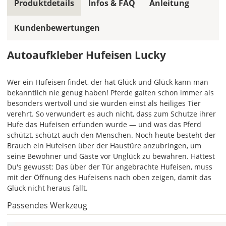
ein
Produktdetails
Infos & FAQ
Anleitung
mehrfarbiger
Autoaufkleber
Kundenbewertungen
einfarbig.
Mit
Autoaufkleber Hufeisen Lucky
einem
Klick
Wer ein Hufeisen findet, der hat Glück und Glück kann man
auf
bekanntlich nie genug haben! Pferde galten schon immer als
das
besonders wertvoll und sie wurden einst als heiliges Tier
Farbvorschau-
verehrt. So verwundert es auch nicht, dass zum Schutze ihrer
Bild,
Hufe das Hufeisen erfunden wurde — und was das Pferd
öffnet
schützt, schützt auch den Menschen. Noch heute besteht der
sich
Brauch ein Hufeisen über der Haustüre anzubringen, um
die
seine Bewohner und Gäste vor Unglück zu bewahren. Hättest
Farbvorschau
Du's gewusst: Das über der Tür angebrachte Hufeisen, muss
entsprechend
mit der Öffnung des Hufeisens nach oben zeigen, damit das
Deiner
Glück nicht heraus fällt.
Farbauswahl.
Passendes Werkzeug
Lege
hier