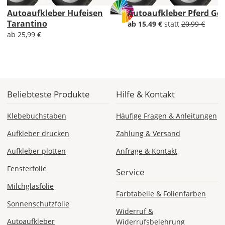
Versandkosten?
Autoaufkleber Hufeisen
Autoaufkleber Pferd Go
Tarantino
ab 15,49 €
statt
20,99 €
ab 25,99 €
DE
EU
Beliebteste Produkte
Hilfe & Kontakt
AT
Klebebuchstaben
Häufige Fragen & Anleitungen
Aufkleber drucken
Zahlung & Versand
CH
Aufkleber plotten
Anfrage & Kontakt
Economy
Fensterfolie
Service
Deutschland
Milchglasfolie
Farbtabelle & Folienfarben
Sonnenschutzfolie
Widerruf &
Autoaufkleber
Widerrufsbelehrung
Di., 18.08. -