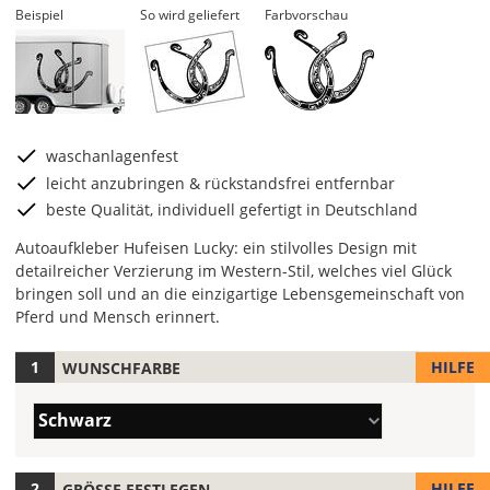
Beispiel
So wird geliefert
Farbvorschau
waschanlagenfest
leicht anzubringen & rückstandsfrei entfernbar
beste Qualität, individuell gefertigt in Deutschland
Autoaufkleber Hufeisen Lucky: ein stilvolles Design mit
detailreicher Verzierung im Western-Stil, welches viel Glück
bringen soll und an die einzigartige Lebensgemeinschaft von
Pferd und Mensch erinnert.
HILFE
WUNSCHFARBE
Hier
legst
Farbe/n
Du
Schwarz
(Wert
die
1)
Farbe
Deines
HILFE
GRÖSSE FESTLEGEN