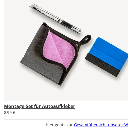
Im
2er-
Set
erhältst
Du
den
Autoaufkleber
1x
normal
und
1x
gespiegelt.
Montage-Set für Autoaufkleber
8,99 €
Im
2er-
Hier gehts zur
Gesamtübersicht unserer W
Set