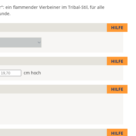
: ein flammender Vierbeiner im Tribal-Stil, für alle
unde.
HILFE
HILFE
he
cm hoch
HILFE
HILFE