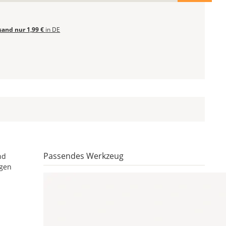
sand nur 1,99 €
in DE
Passendes Werkzeug
nd
igen