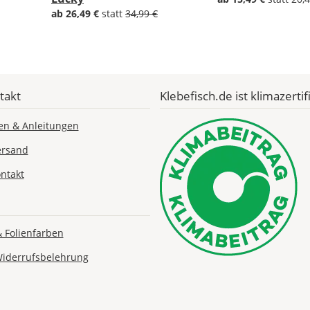
ab 26,49 €
statt
34,99 €
Bild
takt
Klebefisch.de ist klimazertifi
Lieferzeit
en & Anleitungen
&
ersand
Versandkosten?
ntakt
DE
& Folienfarben
EU
Widerrufsbelehrung
AT