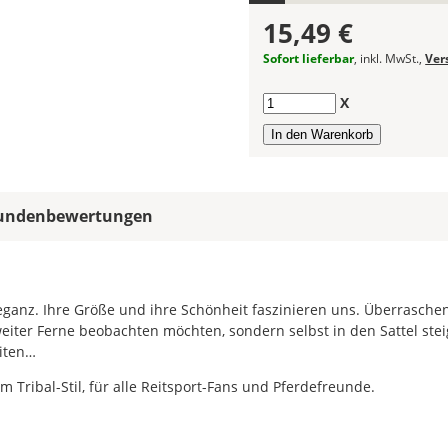
Wählst
15,49 €
Du
in
Sofort lieferbar
, inkl. MwSt.,
Ver
allen
Farbfeldern
Anzahl
X
die
gleiche
Farbe,
wird
ein
undenbewertungen
mehrfarbiger
Autoaufkleber
einfarbig.
Mit
 Eleganz. Ihre Größe und ihre Schönheit faszinieren uns. Überrasche
einem
 weiter Ferne beobachten möchten, sondern selbst in den Sattel ste
Klick
eiten…
auf
 Tribal-Stil, für alle Reitsport-Fans und Pferdefreunde.
das
Farbvorschau-
Bild,