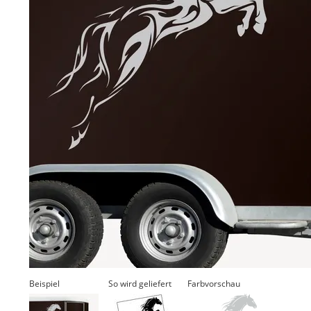
Beispiel
So wird geliefert
Farbvorschau