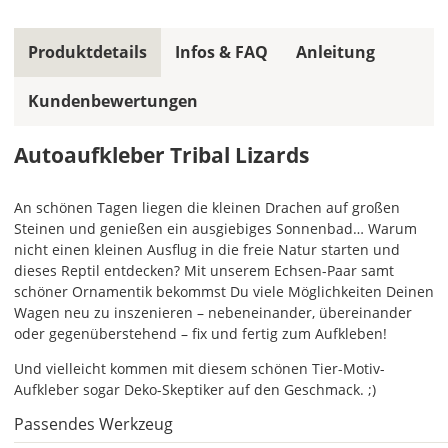
ein
mehrfarbiger
Autoaufkleber
Produktdetails
Infos & FAQ
Anleitung
einfarbig.
Kundenbewertungen
Mit
einem
Klick
Autoaufkleber Tribal Lizards
auf
das
Farbvorschau-
An schönen Tagen liegen die kleinen Drachen auf großen
Bild,
Steinen und genießen ein ausgiebiges Sonnenbad… Warum
öffnet
nicht einen kleinen Ausflug in die freie Natur starten und
sich
dieses Reptil entdecken? Mit unserem Echsen-Paar samt
die
schöner Ornamentik bekommst Du viele Möglichkeiten Deinen
Farbvorschau
Wagen neu zu inszenieren – nebeneinander, übereinander
entsprechend
oder gegenüberstehend – fix und fertig zum Aufkleben!
Deiner
Und vielleicht kommen mit diesem schönen Tier-Motiv-
Farbauswahl.
Aufkleber sogar Deko-Skeptiker auf den Geschmack. ;)
Lege
Passendes Werkzeug
hier