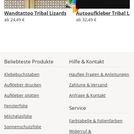
Versandkosten?
Wandtattoo Tribal Lizards
Autoaufkleber Tribal Lil
ab 24,49 €
ab 32,49 €
DE
EU
Beliebteste Produkte
Hilfe & Kontakt
AT
Klebebuchstaben
Häufige Fragen & Anleitungen
CH
Aufkleber drucken
Zahlung & Versand
Aufkleber plotten
Anfrage & Kontakt
Economy
Deutschland
Fensterfolie
Service
Milchglasfolie
Farbtabelle & Folienfarben
Sonnenschutzfolie
Widerruf &
Di., 18.08. -