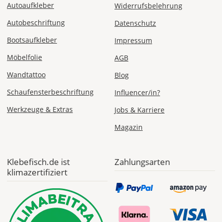
Autoaufkleber
Widerrufsbelehrung
Sa., 22.08.
Autobeschriftung
Datenschutz
1,99 EUR
Bootsaufkleber
Impressum
ohne
Produktionsaufschlag
Versandkosten 1,99
Möbelfolie
AGB
EUR
Wandtattoo
Blog
Priority
Schaufensterbeschriftung
Influencer/in?
Deutschland
Werkzeuge & Extras
Jobs & Karriere
Magazin
Fr., 14.08. - Di.,
18.08.
Klebefisch.de ist
Zahlungsarten
klimazertifiziert
ab 7,98
Produktionsaufschlag
ab 5,99 EUR*
Versandkosten 1,99
EUR