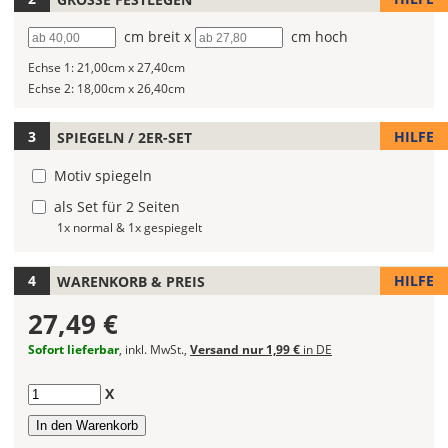
Autoaufklebers
Breite
cm breit x
Höhe
cm hoch
fest!
Echse 1:
21,00cm x 27,40cm
Bei
Echse 2:
18,00cm x 26,40cm
mehrfarbigen
Autoaufklebern
kannst
HILFE
SPIEGELN / 2ER-SET
Du
Motiv spiegeln
die
Farben
als Set für 2 Seiten
frei
1x normal & 1x gespiegelt
kombinieren.
Wählst
HILFE
WARENKORB & PREIS
Du
in
27,49 €
allen
Farbfeldern
Sofort lieferbar
, inkl. MwSt.,
Versand nur 1,99 €
in DE
die
gleiche
Anzahl
X
Farbe,
wird