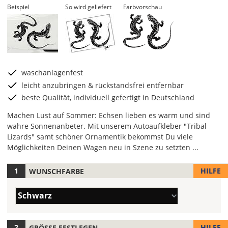
Beispiel
So wird geliefert
Farbvorschau
waschanlagenfest
leicht anzubringen & rückstandsfrei entfernbar
beste Qualität, individuell gefertigt in Deutschland
Machen Lust auf Sommer: Echsen lieben es warm und sind
wahre Sonnenanbeter. Mit unserem Autoaufkleber "Tribal
Lizards" samt schöner Ornamentik bekommst Du viele
Möglichkeiten Deinen Wagen neu in Szene zu setzten ...
HILFE
WUNSCHFARBE
Hier
legst
Farbe/n
Du
Schwarz
(Wert
die
1)
Farbe
Deines
HILFE
GRÖSSE FESTLEGEN