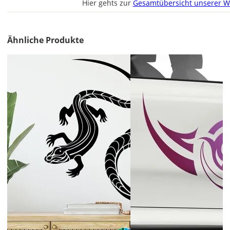
Hier gehts zur
Gesamtübersicht unserer W
erhältst
Du
den
Autoaufkleber
Ähnliche Produkte
2x
ungespiegelt.
Soll
der
Autoaufkleber
gespiegelt
werden?
Bild
Lieferzeit
&