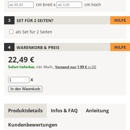
Breite
cm breit x
Höhe
cm hoch
fest!
Bei
HILFE
SET FÜR 2 SEITEN?
mehrfarbigen
Autoaufklebern
als Set für 2 Seiten
kannst
Du
die
HILFE
WARENKORB & PREIS
Farben
22,49 €
frei
kombinieren.
Sofort lieferbar
, inkl. MwSt.,
Versand nur 1,99 €
in DE
Wählst
Du
Anzahl
X
in
allen
Farbfeldern
die
gleiche
Produktdetails
Infos & FAQ
Anleitung
Farbe,
wird
Kundenbewertungen
ein