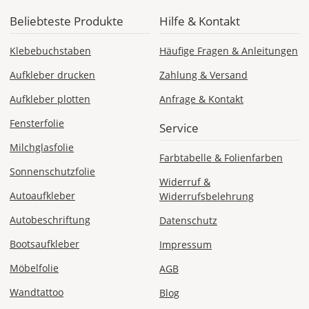
Beliebteste Produkte
Hilfe & Kontakt
Klebebuchstaben
Häufige Fragen & Anleitungen
DE
Aufkleber drucken
Zahlung & Versand
EU
Aufkleber plotten
Anfrage & Kontakt
Fensterfolie
Service
AT
Milchglasfolie
Farbtabelle & Folienfarben
Sonnenschutzfolie
CH
Widerruf &
Autoaufkleber
Widerrufsbelehrung
Economy
Autobeschriftung
Datenschutz
Deutschland
Bootsaufkleber
Impressum
Möbelfolie
AGB
Wandtattoo
Fr., 14.08. -
Blog
Mi., 19.08.