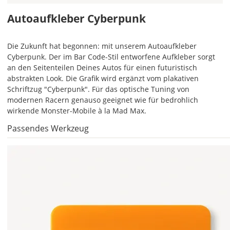
mehrfarbiger
Autoaufkleber
Autoaufkleber Cyberpunk
einfarbig.
Mit
Die Zukunft hat begonnen: mit unserem Autoaufkleber
einem
Cyberpunk. Der im Bar Code-Stil entworfene Aufkleber sorgt
Klick
an den Seitenteilen Deines Autos für einen futuristisch
auf
abstrakten Look. Die Grafik wird ergänzt vom plakativen
das
Schriftzug "Cyberpunk". Für das optische Tuning von
Farbvorschau-
modernen Racern genauso geeignet wie für bedrohlich
Bild,
wirkende Monster-Mobile à la Mad Max.
öffnet
sich
Passendes Werkzeug
die
Farbvorschau
entsprechend
Deiner
Farbauswahl.
Lege
hier
die