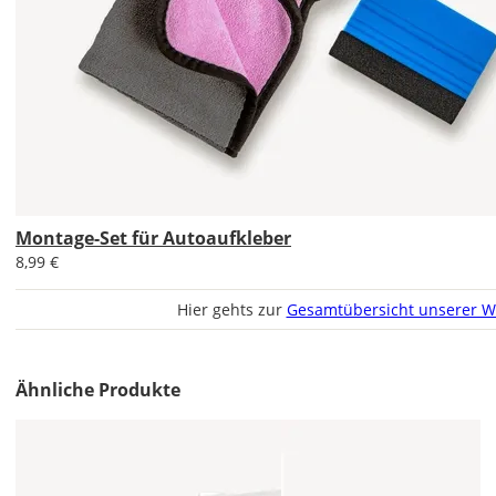
Im
2er-
Set
erhältst
Du
Montage-Set für Autoaufkleber
den
Autoaufkleber
8,99 €
1x
normal
Hier gehts zur
Gesamtübersicht unserer W
und
1x
gespiegelt.
Ähnliche Produkte
Im
2er-
Set
erhältst