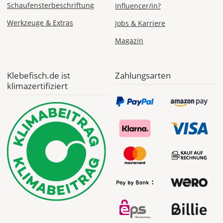
Schaufensterbeschriftung
Influencer/in?
1,99 EUR
Werkzeuge & Extras
Jobs & Karriere
ohne
Produktionsaufschlag
Magazin
Versandkosten 1,99
EUR
Priority
Klebefisch.de ist
Zahlungsarten
Deutschland
klimazertifiziert
Di., 11.08. - Fr.,
14.08.
ab 7,98
Produktionsaufschlag
ab 5,99 EUR*
Versandkosten 1,99
EUR
Express