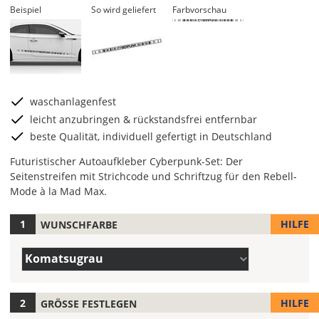
Beispiel
So wird geliefert
Farbvorschau
waschanlagenfest
leicht anzubringen & rückstandsfrei entfernbar
beste Qualität, individuell gefertigt in Deutschland
Futuristischer Autoaufkleber Cyberpunk-Set: Der
Seitenstreifen mit Strichcode und Schriftzug für den Rebell-
Mode à la Mad Max.
HILFE
WUNSCHFARBE
Hier
legst
Farbe/n
Du
Komatsugrau
(Wert
die
1)
Farbe
Deines
HILFE
GRÖSSE FESTLEGEN
Autoaufklebers