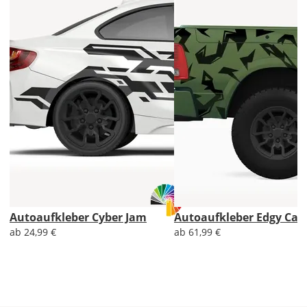
Du
den
Autoaufkleber
2x
ungespiegelt.
Soll
der
Autoaufkleber
gespiegelt
werden?
Bild
Autoaufkleber Cyber Jam
Autoaufkleber Edgy Ca
ab 24,99 €
ab 61,99 €
Lieferzeit
&
Versandkosten?