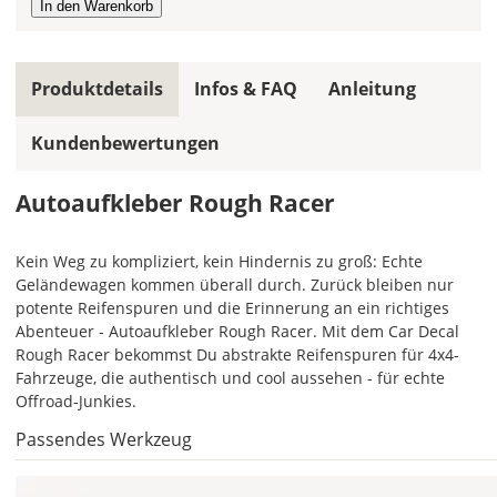
gleiche
Farbe,
wird
ein
Produktdetails
Infos & FAQ
Anleitung
mehrfarbiger
Autoaufkleber
Kundenbewertungen
einfarbig.
Mit
Autoaufkleber Rough Racer
einem
Klick
Kein Weg zu kompliziert, kein Hindernis zu groß: Echte
auf
Geländewagen kommen überall durch. Zurück bleiben nur
das
potente Reifenspuren und die Erinnerung an ein richtiges
Farbvorschau-
Abenteuer - Autoaufkleber Rough Racer. Mit dem Car Decal
Bild,
Rough Racer bekommst Du abstrakte Reifenspuren für 4x4-
öffnet
Fahrzeuge, die authentisch und cool aussehen - für echte
sich
Offroad-Junkies.
die
Farbvorschau
Passendes Werkzeug
entsprechend
Deiner
Farbauswahl.