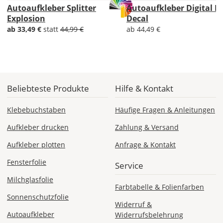
Autoaufkleber Splitter
Autoaufkleber Digital Di
Explosion
Decal
Lieferzeit
ab 33,49 €
statt
44,99 €
ab 44,49 €
&
Versandkosten?
Beliebteste Produkte
Hilfe & Kontakt
DE
Klebebuchstaben
Häufige Fragen & Anleitungen
EU
Aufkleber drucken
Zahlung & Versand
AT
Aufkleber plotten
Anfrage & Kontakt
Fensterfolie
Service
CH
Milchglasfolie
Farbtabelle & Folienfarben
Sonnenschutzfolie
Economy
Widerruf &
Deutschland
Autoaufkleber
Widerrufsbelehrung