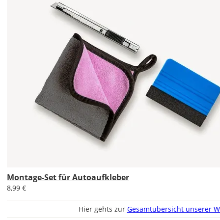
werden?
Bild
Im
2er-
Set
erhältst
Du
den
Autoaufkleber
1x
Montage-Set für Autoaufkleber
normal
8,99 €
und
1x
Hier gehts zur
Gesamtübersicht unserer W
gespiegelt.