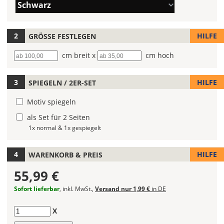
Farbe/n
Du
Schwarz
(Wert
die
1)
Farbe
Deines
HILFE
GRÖSSE FESTLEGEN
Autoaufklebers
Breite
cm breit x
Höhe
cm hoch
fest!
Bei
HILFE
SPIEGELN / 2ER-SET
mehrfarbigen
Autoaufklebern
Motiv spiegeln
kannst
Du
als Set für 2 Seiten
die
1x normal & 1x gespiegelt
Farben
frei
HILFE
WARENKORB & PREIS
kombinieren.
Wählst
55,99 €
Du
in
Sofort lieferbar
, inkl. MwSt.,
Versand nur 1,99 €
in DE
allen
Farbfeldern
Anzahl
X
die