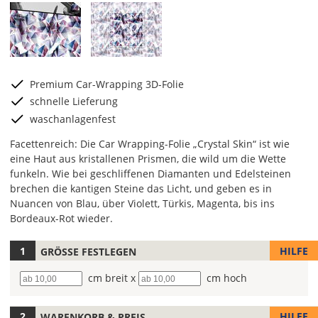
Premium Car-Wrapping 3D-Folie
schnelle Lieferung
waschanlagenfest
Facettenreich: Die Car Wrapping-Folie „Crystal Skin“ ist wie
eine Haut aus kristallenen Prismen, die wild um die Wette
funkeln. Wie bei geschliffenen Diamanten und Edelsteinen
brechen die kantigen Steine das Licht, und geben es in
Nuancen von Blau, über Violett, Türkis, Magenta, bis ins
Bordeaux-Rot wieder.
HILFE
GRÖSSE FESTLEGEN
Lege
hier
Breite
cm breit x
Höhe
cm hoch
die
Größe
Deiner
HILFE
WARENKORB & PREIS