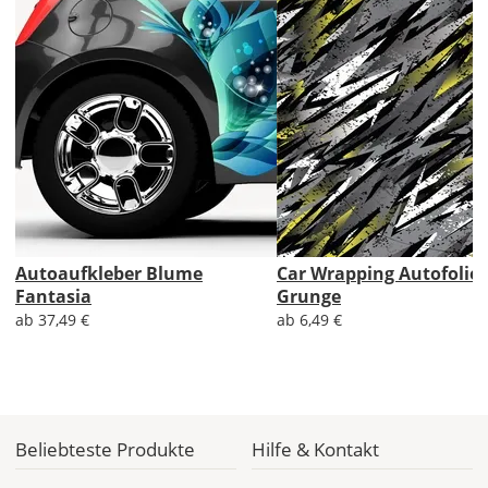
im
Checkout
angezeigt.
Autoaufkleber Blume
Car Wrapping Autofolie 
Fantasia
Grunge
ab 37,49 €
ab 6,49 €
Beliebteste Produkte
Hilfe & Kontakt