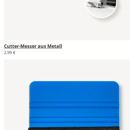
1,99 EUR
ohne
Produktionsaufschlag
Versandkosten 1,99
EUR
Priority
Deutschland
Cutter-Messer aus Metall
2,99 €
Fr., 14.08. - Di.,
18.08.
ab 7,98
Produktionsaufschlag
ab 5,99 EUR*
Versandkosten 1,99
EUR
Express
Deutschland