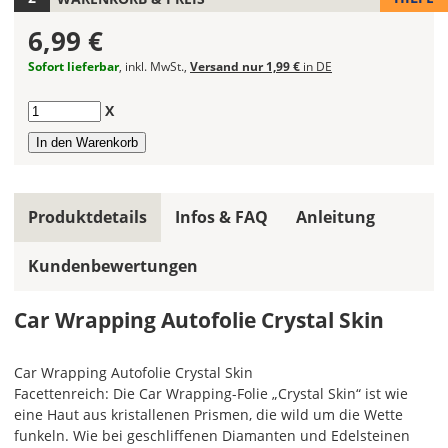
Car
6,99 €
Wrapping
Folie
Sofort lieferbar
, inkl. MwSt.,
Versand nur 1,99 €
in DE
fest.
Anzahl
X
Das
Dekor
wird
bei
Änderungen
Produktdetails
Infos & FAQ
Anleitung
der
Maße
nicht
Kundenbewertungen
vergrößert,
sondern
Car Wrapping Autofolie Crystal Skin
regelmäßig
wiederholt.
Car Wrapping Autofolie Crystal Skin
Lieferzeit
Facettenreich: Die Car Wrapping-Folie „Crystal Skin“ ist wie
&
eine Haut aus kristallenen Prismen, die wild um die Wette
Versandkosten?
funkeln. Wie bei geschliffenen Diamanten und Edelsteinen