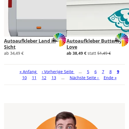
Autoaufkleber Land in
Autoaufkleber Butterfly
Sicht
Love
ab 34,49 €
ab 38,49 €
statt
51,49 €
Seitennummerierung
Erste
« Anfang
Vorherige
‹ Vorherige Seite
…
Seite
5
Seite
6
Seite
7
Seite
8
Aktue
9
Sei
Seite
10
Seite
11
Seite
Seite
12
Seite
13
…
Nächste
Nächste Seite ›
Letzte
Ende »
Seite
Seite
Seite