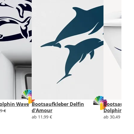
olphin Wave
Bootsaufkleber Delfin
Bootsaufkle
d'Amour
Dolphins
9 €
ab 11,99 €
ab 30,49 €