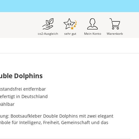
co2-Ausgleich
sehr gut
Mein Konto
Warenkorb
uble Dolphins
kstandsfrei entfernbar
gefertigt in Deutschland
wählbar
ng: Bootsaufkleber Double Dolphins mit zwei elegant
bole für Intelligenz, Freiheit, Gemeinschaft und das