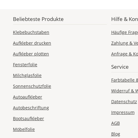
Beliebteste Produkte
Hilfe & Kon
Klebebuchstaben
Häufige Frag
Aufkleber drucken
Zahlung & V
Aufkleber plotten
Anfrage & Ko
Fensterfolie
Service
Milchglasfolie
Farbtabelle 
Sonnenschutzfolie
Widerruf & 
Autoaufkleber
Datenschutz
Autobeschriftung
Impressum
Bootsaufkleber
AGB
Möbelfolie
Blog