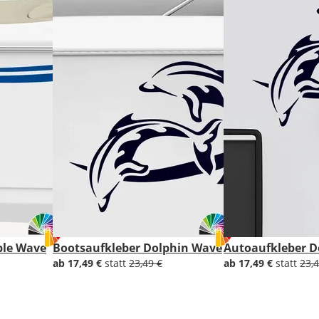
1x
gespiegelt.
Im
2er-
Set
erhältst
Du
den
Bootsaufkleber
2x
ungespiegelt.
Soll
der
Bootsaufkleber
gespiegelt
ble Wave
Bootsaufkleber Dolphin Wave
Autoaufkleber D
werden?
ab 17,49 €
statt
23,49 €
ab 17,49 €
statt
23,4
Bild