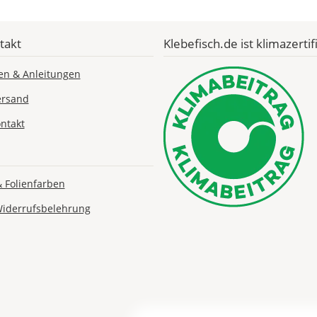
takt
Klebefisch.de ist klimazertifi
Lieferzeit
en & Anleitungen
&
ersand
Versandkosten?
ntakt
DE
& Folienfarben
EU
Widerrufsbelehrung
AT
CH