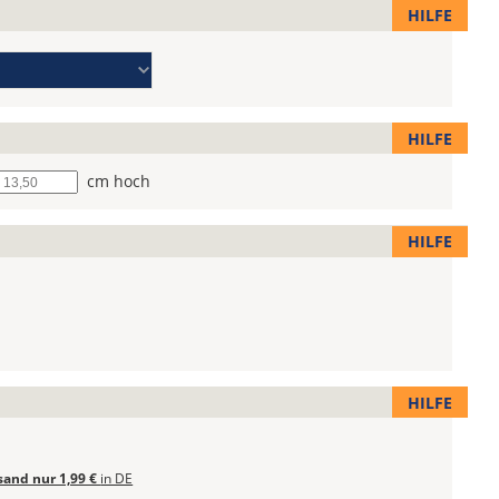
HILFE
HILFE
he
cm hoch
HILFE
HILFE
sand nur 1,99 €
in DE