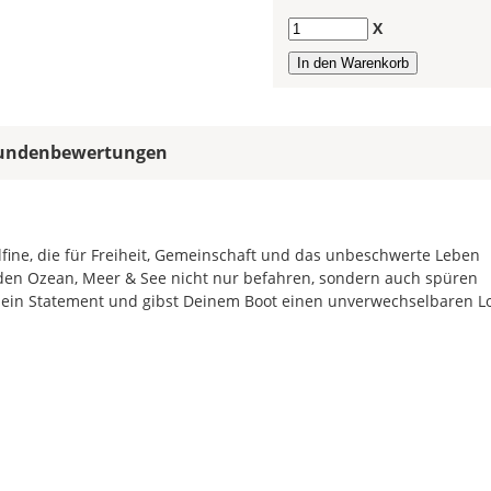
allen
Farbfeldern
Anzahl
X
die
gleiche
Farbe,
wird
ein
undenbewertungen
mehrfarbiger
Bootsaufkleber
einfarbig.
Mit
lfine, die für Freiheit, Gemeinschaft und das unbeschwerte Leben
einem
e den Ozean, Meer & See nicht nur befahren, sondern auch spüren
Klick
u ein Statement und gibst Deinem Boot einen unverwechselbaren L
auf
das
Farbvorschau-
Bild,
öffnet
sich
die
Farbvorschau