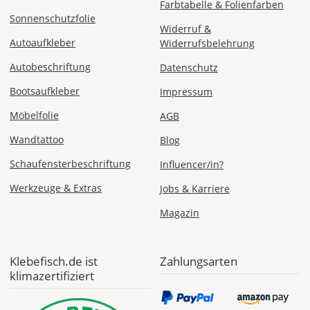
Farbtabelle & Folienfarben
Sonnenschutzfolie
Widerruf &
Autoaufkleber
Widerrufsbelehrung
Di., 18.08. -
Autobeschriftung
Datenschutz
Sa., 22.08.
Bootsaufkleber
Impressum
1,99 EUR
Möbelfolie
AGB
ohne
Produktionsaufschlag
Versandkosten 1,99
Wandtattoo
Blog
EUR
Schaufensterbeschriftung
Influencer/in?
Priority
Werkzeuge & Extras
Jobs & Karriere
Deutschland
Magazin
Fr., 14.08. - Di.,
Klebefisch.de ist
Zahlungsarten
18.08.
klimazertifiziert
ab 7,98