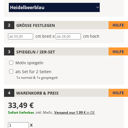
legst
Farbe/n
Du
Heidelbeerblau
(Wert
die
1)
Farbe
Deines
HILFE
GRÖSSE FESTLEGEN
Bootsaufklebers
Breite
cm breit x
Höhe
cm hoch
fest!
Bei
HILFE
SPIEGELN / 2ER-SET
mehrfarbigen
Bootsaufklebern
Motiv spiegeln
kannst
Du
als Set für 2 Seiten
die
1x normal & 1x gespiegelt
Farben
frei
HILFE
WARENKORB & PREIS
kombinieren.
Wählst
33,49 €
Du
in
Sofort lieferbar
, inkl. MwSt.,
Versand nur 1,99 €
in DE
allen
Farbfeldern
Anzahl
X