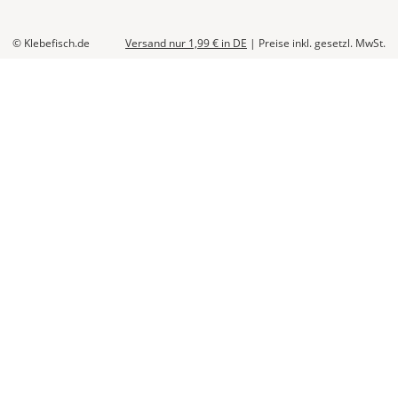
Bestellwert:
Die
genauen
© Klebefisch.de
Versand nur 1,99 €
in DE
|
Preise inkl. gesetzl. MwSt.
Produktionskosten
werden
Dir
im
Checkout
angezeigt.