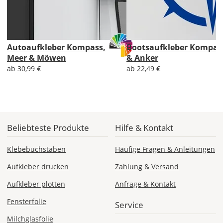
Lieferzeit
&
Autoaufkleber Kompass,
Bootsaufkleber Kompas
Versandkosten?
Meer & Möwen
& Anker
ab 30,99 €
ab 22,49 €
DE
EU
Beliebteste Produkte
Hilfe & Kontakt
Klebebuchstaben
Häufige Fragen & Anleitungen
AT
Aufkleber drucken
Zahlung & Versand
CH
Aufkleber plotten
Anfrage & Kontakt
Fensterfolie
Service
Economy
Deutschland
Milchglasfolie