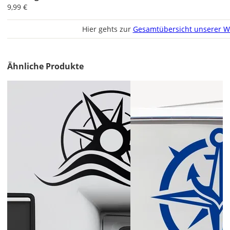
gespiegelt.
9,99 €
Im
Hier gehts zur
Gesamtübersicht unserer W
2er-
Set
erhältst
Du
Ähnliche Produkte
den
Bootsaufkleber
2x
ungespiegelt.
Soll
der
Bootsaufkleber
gespiegelt
werden?
Bild