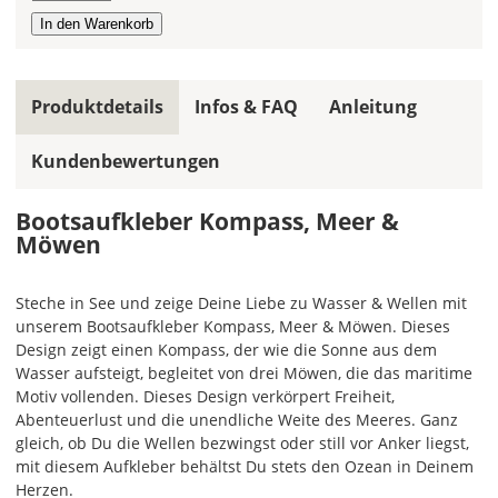
die
gleiche
Farbe,
wird
ein
Produktdetails
Infos & FAQ
Anleitung
mehrfarbiger
Bootsaufkleber
Kundenbewertungen
einfarbig.
Mit
Bootsaufkleber Kompass, Meer &
einem
Möwen
Klick
auf
Steche in See und zeige Deine Liebe zu Wasser & Wellen mit
das
unserem Bootsaufkleber Kompass, Meer & Möwen. Dieses
Farbvorschau-
Design zeigt einen Kompass, der wie die Sonne aus dem
Bild,
Wasser aufsteigt, begleitet von drei Möwen, die das maritime
öffnet
Motiv vollenden. Dieses Design verkörpert Freiheit,
sich
Abenteuerlust und die unendliche Weite des Meeres. Ganz
die
gleich, ob Du die Wellen bezwingst oder still vor Anker liegst,
Farbvorschau
mit diesem Aufkleber behältst Du stets den Ozean in Deinem
entsprechend
Herzen.
Deiner